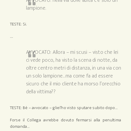
AVVOCATO: nella via dove abita c’è solo un
lampione.
TESTE: Si.
….
AVVOCATO: Allora – mi scusi – visto che lei
ci vede poco, ha visto la scena di notte, da
oltre centro metri di distanza, in una via con
un solo lampione…ma come fa ad essere
sicuro che il mio cliente ha morso l’orecchio
della vittima??
TESTE: Bè – avvocato – gliel’ho visto sputare subito dopo…
Forse il Collega avrebbe dovuto fermarsi alla penultima
domanda…