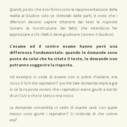
Quindi, posto che essi forniscono la rappresentazione della
realtà al Giudice solo se stimolati dalle parti, è ovvio che i
difensori devono sapere ottenere dai testi le risposte
(ovvero la ricostruzione dei fatti) che intendono far
apprezzare a chi i fatti li deve giudicare (ovvero il Giudice).
L’esame ed il contro esame hanno però una
differenza fondamentale: quando le domande sono
poste da colui che ha citato il teste, le domande non
potranno suggerire la risposta.
Ad esempio in sede di esame non si potrà chiedere: era
rosso il SUV dei rapinatori? poichè tale domanda implica già
in sè la risposta ovvero che i rapinatori erano giunti a bordo
di un SUV e che lo stesso era rosso.
La domanda consentita in sede di esame sarà: con quale
mezzo sono giunti i rapinatori? Si ricdorda di che colore
era?