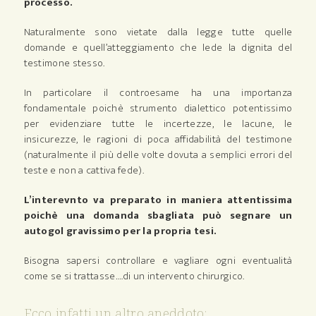
processo.
Naturalmente sono vietate dalla legge tutte quelle
domande e quell’atteggiamento che lede la dignita del
testimone stesso.
In particolare il controesame ha una importanza
fondamentale poichè strumento dialettico potentissimo
per evidenziare tutte le incertezze, le lacune, le
insicurezze, le ragioni di poca affidabilità del testimone
(naturalmente il più delle volte dovuta a semplici errori del
teste e non a cattiva fede).
L’interevnto va preparato in maniera attentissima
poichè una domanda sbagliata può segnare un
autogol gravissimo per la propria tesi.
Bisogna sapersi controllare e vagliare ogni eventualità
come se si trattasse….di un intervento chirurgico.
Ecco infatti un altro aneddoto: