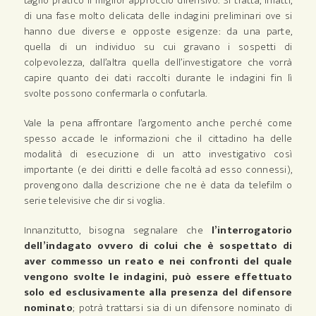
taglio pratico il miglior approccio difensivo. Si tratta, infatti,
di una fase molto delicata delle indagini preliminari ove si
hanno due diverse e opposte esigenze: da una parte,
quella di un individuo su cui gravano i sospetti di
colpevolezza, dall’altra quella dell’investigatore che vorrà
capire quanto dei dati raccolti durante le indagini fin lì
svolte possono confermarla o confutarla.
Vale la pena affrontare l’argomento anche perché come
spesso accade le informazioni che il cittadino ha delle
modalità di esecuzione di un atto investigativo così
importante (e dei diritti e delle facoltà ad esso connessi),
provengono dalla descrizione che ne è data da telefilm o
serie televisive che dir si voglia.
Innanzitutto, bisogna segnalare che
l’interrogatorio
dell’indagato ovvero di colui che è sospettato di
aver commesso un reato e nei confronti del quale
vengono svolte le indagini, può essere effettuato
solo ed esclusivamente alla presenza del difensore
nominato
; potrà trattarsi sia di un difensore nominato di