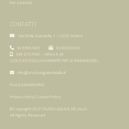
Per Aziende
CONTATTI
Via Della Guastalla, 1 – 20122 Milano
02.36567455
02.92853330
349 8707091
– Attivo h 24
(SOLO ED ESCLUSIVAMENTE PER LE EMERGENZE)
info@studiolegaledelalla.it
P.iva 03244880963
Privacy Policy
|
Cookie Policy
© Copyright 2017
STUDIO LEGALE DE LALLA
All Rights Reserved