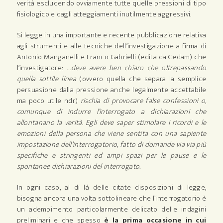
verità escludendo ovviamente tutte quelle pressioni di tipo
fisiologico e dagli atteggiamenti inutilmente aggressivi.
Si legge in una importante e recente pubblicazione relativa
agli strumenti e alle tecniche dell’investigazione a firma di
Antonio Manganelli e Franco Gabrielli (edita da Cedam) che
l’investigatore:
…deve avere ben chiaro che oltrepassando
quella sottile linea
(ovvero quella che separa la semplice
persuasione dalla pressione anche legalmente accettabile
ma poco utile ndr)
rischia di provocare false confessioni o,
comunque di indurre l’interrogato a dichiarazioni che
allontanano la verità
.
Egli deve saper stimolare i ricordi e le
emozioni della persona che viene sentita con una sapiente
impostazione dell’interrogatorio, fatto di domande via via più
specifiche e stringenti ed ampi spazi per le pause e le
spontanee dichiarazioni del interrogato.
In ogni caso, al di là delle citate disposizioni di legge,
bisogna ancora una volta sottolineare che l’interrogatorio è
un adempimento particolarmente delicato delle indagini
preliminari e che spesso
è la prima occasione in cui