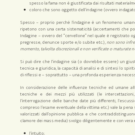
spesso la fama non è giustificata dai risultati material
coloro che sono oggetto dell’indagine (ovvero indagato,
Spesso – proprio perché l’indagine è un fenomeno umano c
ripetono con una certa sistematicità (accertamenti che po
Indagine – ovvero del “cervellone” nel quale è registrato og
pregresse, denunce sporte e/o subite etc.),
non sono infreq
momento, talvolta discrezionali e non verificate o maturate ne
Si può dire che l’indagine sia (o dovrebbe essere) un giust
tecnica e giuridica, la capacità di analisi e di sintesi lo spiri
di riflessi e – soprattutto – una profonda esperienza necess
In considerazione delle influenze tecniche ed umane alle
tecniche e dei mezzi più utilizzati (le intercettazioni, 
l’interrogazione delle banche date più differenti, l’escus
compreso l’esame eventuale della vittima etc.) vale la pen
valorizzati dall’opinione pubblica e che contraddistinguon
clamore dei mass media) svolgo diligentemente e con vera e
l’intuito;