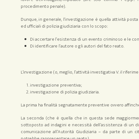
procedimento penale).
Dunque, in generale, l’investigazione è quella attività post
ed ufficiali di polizia giudiziaria con lo scopo:
Di accertare l’esistenza di un evento criminoso e le c
Di identificare l’autore o gli autori del fato reato.
L’investigazione (o, meglio, l’attività investigativa V. il riferi
investigazione preventiva;
investigazione di polizia giudiziaria.
La prima ha finalità segnatamente preventive ovvero affinché 
La seconda (che è quella che in questa sede maggiorment
sottoposto ad indagini e necessità dell’assistenza di un d
comunicazione all’Autorità Giudiziaria – da parte di un ci
potrebbe rappresentare un reato).