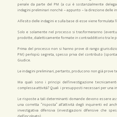
penale da parte del PM (a cui è sostanzialmente delegato
indagini preliminari nonché – appunto – la direzione delle i
All’esito delle indagini e sulla base di esse viene formulata l
Solo e solamente nel processo si trasformeranno (eventual
prodotte, dialetticamente formate in contraddittorio tra le pa
Prima del processo non si hanno prove di rango giurisdiziona
PM) perlopiù segreta, spesso priva del contributo (spontan
Giudice.
Le indagini preliminari, pertanto, producono non già prove t
Ma quali sono i principi dell’investigazione tecnicamen
complessa attività? Quali i presupposti necessari per una i
Le risposte a tali determinanti domande devono essere asso
una corretta “risposta” all’attività degli inquirenti ed a
investigativa difensiva (investigazioni difensive che sp
dell’incolpato).