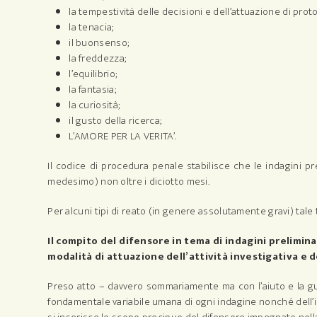
la tempestività delle decisioni e dell’attuazione di protoc
la tenacia;
il buonsenso;
la freddezza;
l’equilibrio;
la fantasia;
la curiosità;
il gusto della ricerca;
L’AMORE PER LA VERITA’.
Il codice di procedura penale stabilisce che le indagini pr
medesimo) non oltre i diciotto mesi.
Per alcuni tipi di reato (in genere assolutamente gravi) tale 
Il compito del difensore in tema di indagini preliminar
modalità di attuazione dell’attività investigativa e d
Preso atto – davvero sommariamente ma con l’aiuto e la gui
fondamentale variabile umana di ogni indagine nonché dell’in