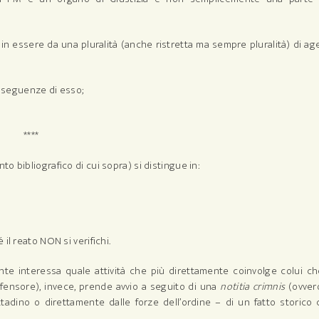
a in essere da una pluralità (anche ristretta ma sempre pluralità) di ag
onseguenze di esso;
****
mento bibliografico di cui sopra) si distingue in:
il reato NON si verifichi.
e interessa quale attività che più direttamente coinvolge colui ch
ifensore), invece, prende avvio a seguito di una
notitia crimnis
(ovvero
ttadino o direttamente dalle forze dell’ordine – di un fatto storico