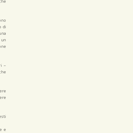
 che
ono
o di
cuna
i un
ione
ri –
 che
nere
sere
esti
re e