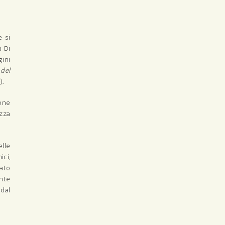
e si
a Di
gini
 del
).
ione
ezza
elle
ici,
eato
ente
 dal