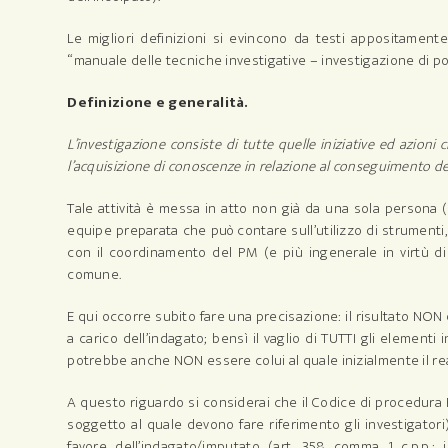
Le migliori definizioni si evincono da testi appositamente
“manuale delle tecniche investigative – investigazione di polizi
Definizione e generalità.
L’investigazione consiste di tutte quelle iniziative ed azioni
l’acquisizione di conoscenze in relazione al conseguimento dei f
Tale attività è messa in atto non già da una sola persona 
equipe preparata che può contare sull’utilizzo di strument
con il coordinamento del PM (e più ingenerale in virtù di
comune.
E qui occorre subito fare una precisazione: il risultato NO
a carico dell’indagato; bensì il vaglio di TUTTI gli elementi
potrebbe anche NON essere colui al quale inizialmente il rea
A questo riguardo si considerai che il Codice di procedura P
soggetto al quale devono fare riferimento gli investigatori)
favore dell’indagato/imputato (art. 358 comma 1 c.p.p