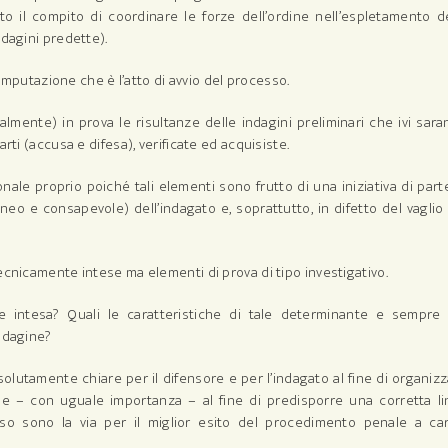
 il compito di coordinare le forze dell’ordine nell’espletamento d
ndagini predette).
’imputazione che è l’atto di avvio del processo.
mente) in prova le risultanze delle indagini preliminari che ivi sar
rti (accusa e difesa), verificate ed acquisiste.
le proprio poiché tali elementi sono frutto di una iniziativa di parte
eo e consapevole) dell’indagato e, soprattutto, in difetto del vaglio
ecnicamente intese ma elementi di prova di tipo investigativo.
te intesa? Quali le caratteristiche di tale determinante e sempre 
ndagine?
lutamente chiare per il difensore e per l’indagato al fine di organiz
nche – con uguale importanza – al fine di predisporre una corretta l
esso sono la via per il miglior esito del procedimento penale a ca