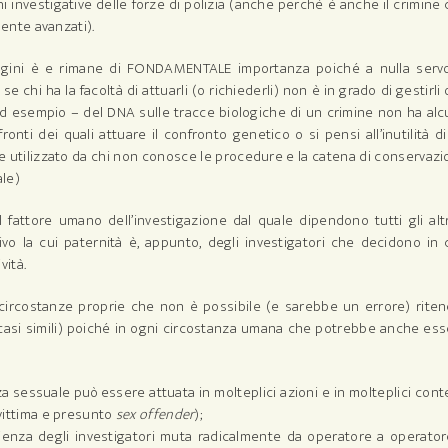
 investigative delle forze di polizia (anche perchè è anche il crimine
ente avanzati).
ndagini è e rimane di FONDAMENTALE importanza poiché a nulla serv
chi ha la facoltà di attuarli (o richiederli) non è in grado di gestirli 
ad esempio – del DNA sulle tracce biologiche di un crimine non ha al
nti dei quali attuare il confronto genetico o si pensi all’inutilità d
he utilizzato da chi non conosce le procedure e la catena di conservaz
ale)
attore umano dell’investigazione dal quale dipendono tutti gli alt
ivo la cui paternità è, appunto, degli investigatori che decidono in
vità.
 circostanze proprie che non è possibile (e sarebbe un errore) rite
o casi simili) poiché in ogni circostanza umana che potrebbe anche es
za sessuale può essere attuata in molteplici azioni e in molteplici cont
vittima e presunto
sex offender
);
rienza degli investigatori muta radicalmente da operatore a operato