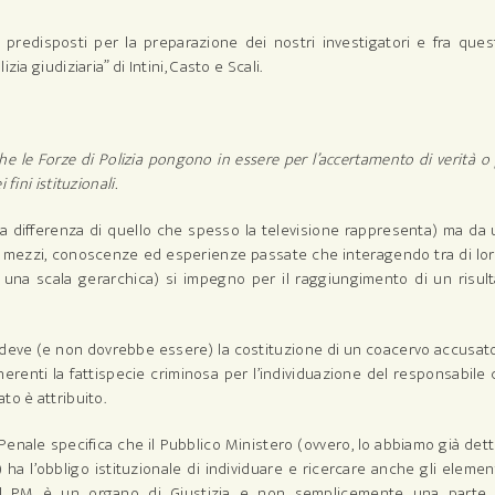
 predisposti per la preparazione dei nostri investigatori e fra quest
a giudiziaria” di Intini, Casto e Scali.
 che le Forze di Polizia pongono in essere per l’accertamento di verità o
ini istituzionali.
(a differenza di quello che spesso la televisione rappresenta) ma da
i, mezzi, conoscenze ed esperienze passate che interagendo tra di lo
 una scala gerarchica) si impegno per il raggiungimento di un risul
N deve (e non dovrebbe essere) la costituzione di un coacervo accusat
 inerenti la fattispecie criminosa per l’individuazione del responsabile
to è attribuito.
enale specifica che il Pubblico Ministero (ovvero, lo abbiamo già detto
 ha l’obbligo istituzionale di individuare e ricercare anche gli elemen
.: il PM è un organo di Giustizia e non semplicemente una parte 