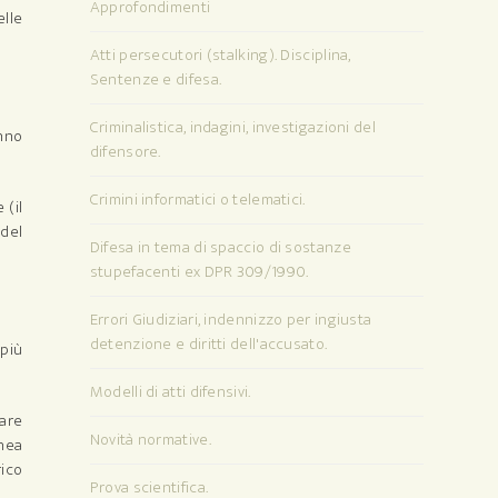
Approfondimenti
elle
Atti persecutori (stalking). Disciplina,
Sentenze e difesa.
Criminalistica, indagini, investigazioni del
anno
difensore.
Crimini informatici o telematici.
 (il
 del
Difesa in tema di spaccio di sostanze
stupefacenti ex DPR 309/1990.
Errori Giudiziari, indennizzo per ingiusta
detenzione e diritti dell'accusato.
più
Modelli di atti difensivi.
zare
Novità normative.
inea
rico
Prova scientifica.