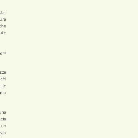
tri,
tura
 che
late
ogni
ezza
 chi
lle
 non
 una
acia
i un
zati