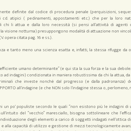
samente definite dal codice di procedura penale (perquisizioni, seques
ti cd. atipici ( pedinamenti, appostamenti etc.) che per la loro na
 chi li attua e dalla loro necessità (si pensi all’attività di agenti
r la visione notturna) presuppongono modalità di attuazione non vinco
. opera citata pag. 16 e ss.).
nza e tanto meno una scienza esatta e, infatti, la stessa rifugge da 
 “coefficiente umano determinante” (e qui sta la sua forza e la sua debol
o ad indagini) condizionata in maniera robustissima da chi la attua, da
criminali che investe nonché dal progresso (e dalla padronanza) de
UPPORTO all’indagine (e che NON solo l’indagine stessa o, perlomeno,
ni un po’ populiste secondo le quali “non esistono più le indagini di
l’intuito del “vecchio” maresciallo, bisogna sottolineare che l’effic
individuazione degli elementi a carico di soggetti indagati nell’ottica d
 e alla capacità di utilizzo e gestione di mezzi tecnologicamente avan