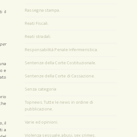
Rassegna stampa.
i il
Reati Fiscali.
Reati stradali.
 per
Responsabilità Penale Infermieristica.
Sentenze della Corte Costituzionale.
 una
ro e
Sentenze della Corte di Cassazione.
tato
Senza categoria
orio
Topnews. Tutte le news in ordine di
 che
pubblicazione.
Varie ed opinioni.
, il
ti a
Violenza sessuale, abusi, sex crimes.
del