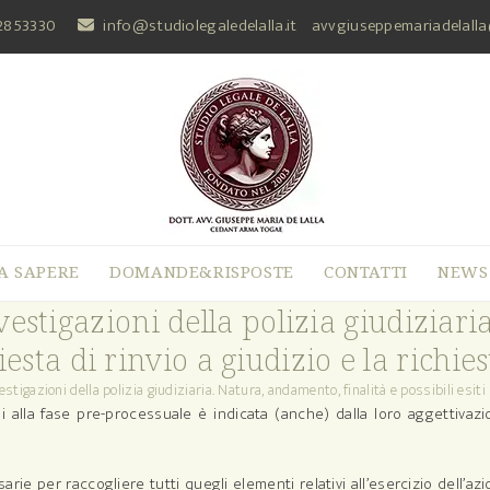
2853330
info@studiolegaledelalla.it
avvgiuseppemariadelall
A SAPERE
DOMANDE&RISPOSTE
CONTATTI
NEWS
vestigazioni della polizia giudiziar
chiesta di rinvio a giudizio e la richi
estigazioni della polizia giudiziaria. Natura, andamento, finalità e possibili esiti (
i alla fase pre-processuale è indicata (anche) dalla loro aggettivaz
arie per raccogliere tutti quegli elementi relativi all’esercizio dell’az