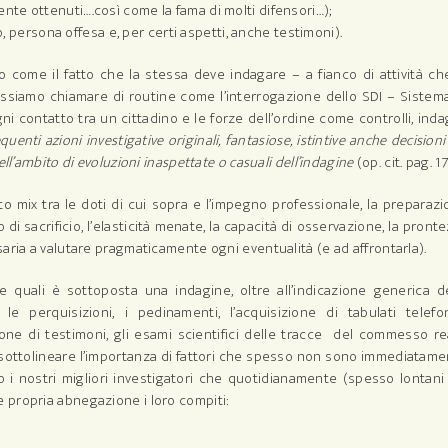
mente ottenuti….così come la fama di molti difensori…);
 persona offesa e, per certi aspetti, anche testimoni).
ome il fatto che la stessa deve indagare – a fianco di attività ch
ssiamo chiamare di routine come l’interrogazione dello SDI – Sistem
ni contatto tra un cittadino e le forze dell’ordine come controlli, inda
uenti azioni investigative originali, fantasiose, istintive anche decisioni
ll’ambito di evoluzioni inaspettate o casuali dell’indagine
(op. cit. pag. 17
o mix tra le doti di cui sopra e l’impegno professionale, la preparaz
to di sacrificio, l’elasticità menate, la capacità di osservazione, la pront
aria a valutare pragmaticamente ogni eventualità (e ad affrontarla).
 quali è sottoposta una indagine, oltre all’indicazione generica d
le perquisizioni, i pedinamenti, l’acquisizione di tabulati telefon
sione di testimoni, gli esami scientifici delle tracce del commesso r
a sottolineare l’importanza di fattori che spesso non sono immediatam
o i nostri migliori investigatori che quotidianamente (spesso lontani
 propria abnegazione i loro compiti: