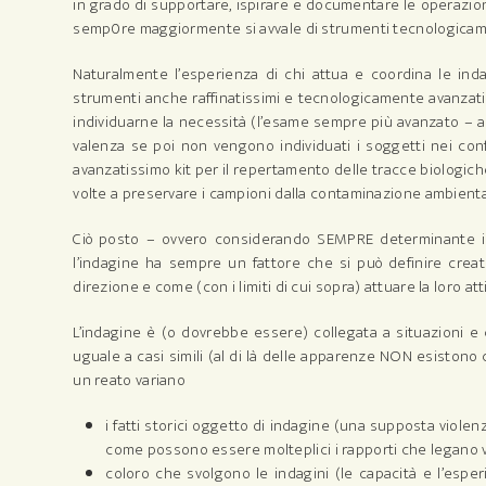
in grado di supportare, ispirare e documentare le operazioni
semp0re maggiormente si avvale di strumenti tecnologicam
Naturalmente l’esperienza di chi attua e coordina le i
strumenti anche raffinatissimi e tecnologicamente avanzati se 
individuarne la necessità (l’esame sempre più avanzato – 
valenza se poi non vengono individuati i soggetti nei confro
avanzatissimo kit per il repertamento delle tracce biologic
volte a preservare i campioni dalla contaminazione ambient
Ciò posto – ovvero considerando SEMPRE determinante il f
l’indagine ha sempre un fattore che si può definire creat
direzione e come (con i limiti di cui sopra) attuare la loro atti
L’indagine è (o dovrebbe essere) collegata a situazioni e
uguale a casi simili (al di là delle apparenze NON esiston
un reato variano
i fatti storici oggetto di indagine (una supposta violen
come possono essere molteplici i rapporti che legano 
coloro che svolgono le indagini (le capacità e l’espe