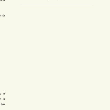
enti
e è
 la
 che