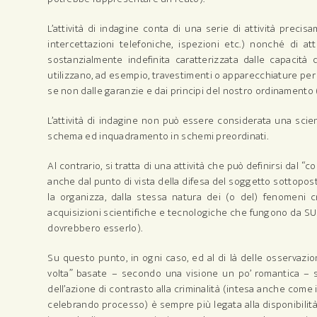
L’attività di indagine conta di una serie di attività preci
intercettazioni telefoniche, ispezioni etc.) nonché di at
sostanzialmente indefinita caratterizzata dalle capacità di
utilizzano, ad esempio, travestimenti o apparecchiature pe
se non dalle garanzie e dai principi del nostro ordinamento (V
L’attività di indagine non può essere considerata una scie
schema ed inquadramento in schemi preordinati.
Al contrario, si tratta di una attività che può definirsi dal
anche dal punto di vista della difesa del soggetto sottopost
la organizza, dalla stessa natura dei (o del) fenomeni 
acquisizioni scientifiche e tecnologiche che fungono da S
dovrebbero esserlo).
Su questo punto, in ogni caso, ed al di là delle osservazio
volta” basate – secondo una visione un po’ romantica – sul
dell’azione di contrasto alla criminalità (intesa anche come 
celebrando processo) è sempre più legata alla disponibilità