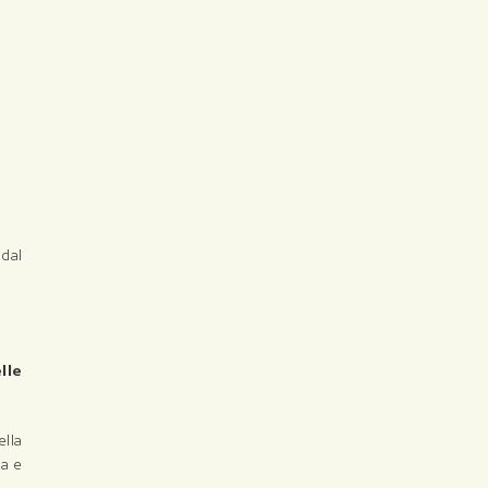
 dal
lle
ella
ua e