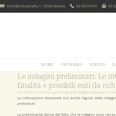
Skip
Via Della Guastalla, 1 - 20122 Milano
02.36567455
02.9
to
content
HOME
CHI SIAMO
SERVIZI
D
Le indagini preliminari. Le in
finalità e possibili esiti (la ri
Home
&raquo
Cose da sapere
&raquo
Le indagini preliminari. Le inv
La collocazione temporale (ed anche logica) delle indagin
preliminari
.
La preliminarità deriva dal fatto che le indagini sono necess