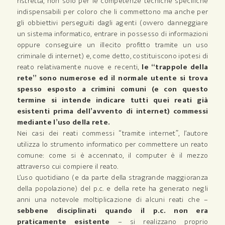
ristretta, non solo per le competenze tecniche specifiche
indispensabili per coloro che li commettono ma anche per
gli obbiettivi perseguiti dagli agenti (ovvero danneggiare
un sistema informatico, entrare in possesso di informazioni
oppure conseguire un illecito profitto tramite un uso
criminale di internet) e, come detto, costituiscono ipotesi di
reato relativamente nuove e recenti,
le “trappole della
rete” sono numerose ed il normale utente si trova
spesso esposto a crimini comuni (e con questo
termine si intende indicare tutti quei reati già
esistenti prima dell’avvento di internet) commessi
mediante l’uso della rete.
Nei casi dei reati commessi “tramite internet”, l’autore
utilizza lo strumento informatico per commettere un reato
comune: come si è accennato, il computer è il mezzo
attraverso cui compiere il reato.
L’uso quotidiano (e da parte della stragrande maggioranza
della popolazione) del p.c. e della rete ha generato negli
anni una notevole moltiplicazione di alcuni reati che –
sebbene disciplinati quando il p.c. non era
praticamente esistente
– si realizzano proprio