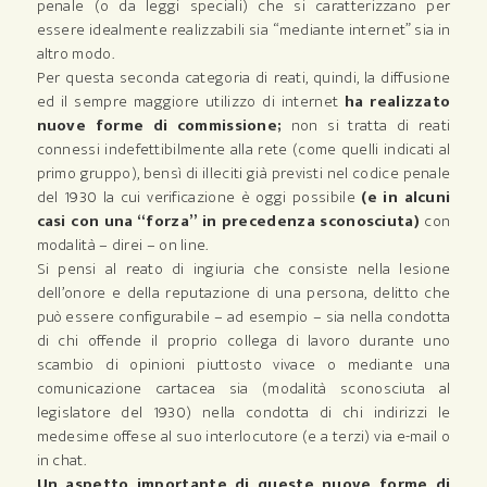
penale (o da leggi speciali) che si caratterizzano per
essere idealmente realizzabili sia “mediante internet” sia in
altro modo.
Per questa seconda categoria di reati, quindi, la diffusione
ed il sempre maggiore utilizzo di internet
ha realizzato
nuove forme di commissione;
non si tratta di reati
connessi indefettibilmente alla rete (come quelli indicati al
primo gruppo), bensì di illeciti già previsti nel codice penale
del 1930 la cui verificazione è oggi possibile
(e in alcuni
casi con una “forza” in precedenza sconosciuta)
con
modalità – direi – on line.
Si pensi al reato di ingiuria che consiste nella lesione
dell’onore e della reputazione di una persona, delitto che
può essere configurabile – ad esempio – sia nella condotta
di chi offende il proprio collega di lavoro durante uno
scambio di opinioni piuttosto vivace o mediante una
comunicazione cartacea sia (modalità sconosciuta al
legislatore del 1930) nella condotta di chi indirizzi le
medesime offese al suo interlocutore (e a terzi) via e-mail o
in chat.
Un aspetto importante di queste nuove forme di