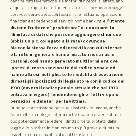
banche dati telematiche e a motori di ricerca, si effettuano
acquisti recapitati direttamente a casa, si prenotano viaggi-
corsi-concerti-spettacoli teatrali, si effettuano operazioni
finanziarie accedendo al servizio home banking
e l’utente
diviene fruitore e “produttore” di una quantità
illimitata di dati che possono aggiungere chiunque
(abbia un p.c. collegato alla rete) dovunque.
Ma con la stessa forza ed incisività con cui internet
e la rete in generale hanno mutato i nostri usi e
costumi, così hanno generato multiformi e nuove
ipotesi di reato sanzionate dal codice penale ed
hanno altresì moltiplicato le modalità di esecuzione
di reati già ipotizzati dal legislatore con il codice del
1930 (ovvero il codice penale attuale che nel 1930
entrava in vigore) rendendone gli effetti vieppiù
perniciosi e deleteri per la vittima.
Dunque, come avviene per qualsiasi attività umana, anche
l’uso delle tecnologie informatiche quando diviene abuso
può potenzialmente ledere i diritti di terzi protetti dalla
legge e lo può fare in maniera molto più grave e duratura
rispetto a quanto ipotizzato dal Legislatore.