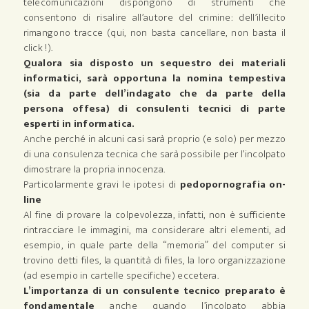
telecomunicazioni dispongono di strumenti che
consentono di risalire all’autore del crimine: dell’illecito
rimangono tracce (qui, non basta cancellare, non basta il
click !).
Qualora sia disposto un sequestro dei materiali
informatici, sarà opportuna la nomina tempestiva
(sia da parte dell’indagato che da parte della
persona offesa) di consulenti tecnici di parte
esperti in informatica.
Anche perché in alcuni casi sarà proprio (e solo) per mezzo
di una consulenza tecnica che sarà possibile per l’incolpato
dimostrare la propria innocenza.
Particolarmente gravi le ipotesi di
pedopornografia on-
line
Al fine di provare la colpevolezza, infatti, non è sufficiente
rintracciare le immagini, ma considerare altri elementi, ad
esempio, in quale parte della “memoria” del computer si
trovino detti files, la quantità di files, la loro organizzazione
(ad esempio in cartelle specifiche) eccetera.
L’importanza di un consulente tecnico preparato è
fondamentale
anche quando l’incolpato abbia