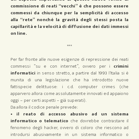
commissione di reati “vecchi” è che possono essere
commessi da chiunque per la semplicità di accesso
alla “rete” nonché la gravità degli stessi posta la
capillarità e la velocità di diffusione dei dati immessi
on line.
***
Per far fronte alle nuove esigenze di repressione dei reati
commessi “su e con internet”, ovvero per i
crimini
informatici
in senso stretto, a partire dal 1993 l’Italia si è
munita di una legislazione che ha introdotto nuove
fattispecie delittuose: i c.d. computer crimes (che
apparvero allora come assolutamente innovati ed appaiono
oggi – per certi aspetti – già superati).
Da allora il codice penale prevede:
• il reato di accesso abusivo ad un sistema
informatico o telematico
che dovrebbe contrastare il
fenomeno degli hacker, ovvero di coloro che riescono ad
introdursi abusivamente in un sistema informatico o