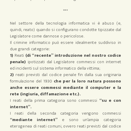
***
Nel settore della tecnologia informatica vi è abuso (e,
quindi, reato) quando si configurano condotte tipizzate dal
Legislatore come dannose o pericolose.
Il crimine informatico può essere idealmente suddiviso in
due grandi categorie:
1)
Reati
(di “recente” introduzione nel nostro codice
penale)
ipotizzati dal Legislatore commessi con internet
ed incidenti sul sistema informatico della vittima;
2)
reati previsti dal codice penale fin dalla sua originaria
formulazione del 1930
che per la loro natura possono
anche essere commessi mediante il computer e la
rete (ingiuria, diffamazione etc.).
I reati della prima categoria sono commessi
“su e con
internet”.
I reati della seconda categoria vengono commessi
“mediante internet”
e sono un’ampia categoria
eterogenea di reati comuni, ovvero reati previsti dal codice