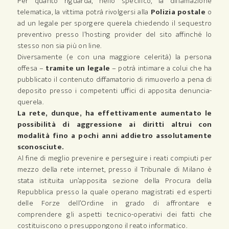
Per quanto riguarda, nello specifico, la diffamazione
telematica, la vittima potrà rivolgersi alla
Polizia postale
o
ad un legale per sporgere querela chiedendo il sequestro
preventivo presso l’hosting provider del sito affinché lo
stesso non sia più on line.
Diversamente (e con una maggiore celerità) la persona
offesa –
tramite un legale
– potrà intimare a colui che ha
pubblicato il contenuto diffamatorio di rimuoverlo a pena di
deposito presso i competenti uffici di apposita denuncia-
querela.
La rete, dunque, ha effettivamente aumentato le
possibilità di aggressione ai diritti altrui con
modalità fino a pochi anni addietro assolutamente
sconosciute.
Al fine di meglio prevenire e perseguire i reati compiuti per
mezzo della rete internet, presso il Tribunale di Milano è
stata istituita un’apposita sezione della Procura della
Repubblica presso la quale operano magistrati ed esperti
delle Forze dell’Ordine in grado di affrontare e
comprendere gli aspetti tecnico-operativi dei fatti che
costituiscono o presuppongono il reato informatico.