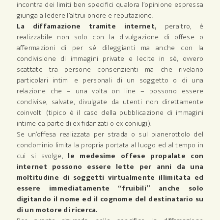
incontra dei limiti ben specifici qualora l’opinione espressa
giunga a ledere l’altrui onore e reputazione.
La diffamazione tramite internet,
peraltro, è
realizzabile non solo con la divulgazione di offese o
affermazioni di per sé dileggianti ma anche con la
condivisione di immagini private e lecite in sé, ovvero
scattate tra persone consenzienti ma che rivelano
particolari intimi e personali di un soggetto o di una
relazione che – una volta on line – possono essere
condivise, salvate, divulgate da utenti non direttamente
coinvolti (tipico è il caso della pubblicazione di immagini
intime da parte di ex fidanzati o ex coniugi).
Se un’offesa realizzata per strada o sul pianerottolo del
condominio limita la propria portata al luogo ed al tempo in
cui si svolge,
le medesime offese propalate con
internet possono essere lette per anni da una
moltitudine di soggetti virtualmente illimitata ed
essere immediatamente “fruibili” anche solo
digitando il nome ed il cognome del destinatario su
di un motore di ricerca.