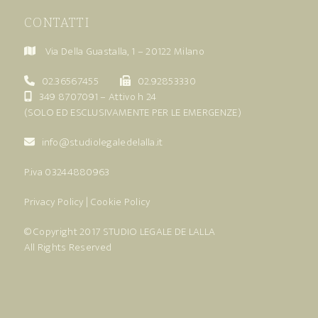
CONTATTI
Via Della Guastalla, 1 – 20122 Milano
02.36567455
02.92853330
349 8707091
– Attivo h 24
(SOLO ED ESCLUSIVAMENTE PER LE EMERGENZE)
info@studiolegaledelalla.it
P.iva 03244880963
Privacy Policy
|
Cookie Policy
© Copyright 2017
STUDIO LEGALE DE LALLA
All Rights Reserved