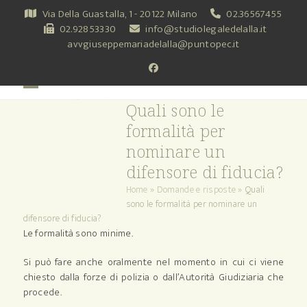
Skip
Via Della Guastalla, 1 - 20122 Milano
02.36567455
to
02.92853330
info@studiolegaledelalla.it
content
avvgiuseppemariadelalla@puntopec.it
Facebook
Open
Close
Quali sono le
mobile
mobile
formalità per
menu
menu
nominare un
difensore di fiducia?
Home
»
Domande e risposte
»
Quali
sono le formalità per nominare un
difensore di fiducia?
Le formalità sono minime.
Si può fare anche oralmente nel momento in cui ci viene
chiesto dalla forze di polizia o dall’Autorità Giudiziaria che
procede.