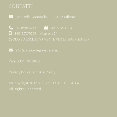
CONTATTI
Via Della Guastalla, 1 – 20122 Milano
02.36567455
02.92853330
349 8707091
– Attivo h 24
(SOLO ED ESCLUSIVAMENTE PER LE EMERGENZE)
info@studiolegaledelalla.it
P.iva 03244880963
Privacy Policy
|
Cookie Policy
© Copyright 2017
STUDIO LEGALE DE LALLA
All Rights Reserved