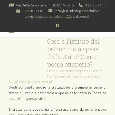
Skip
Via Della Guastalla, 1 - 20122 Milano
02.36567455
to
02.92853330
info@studiolegaledelalla.it
content
avvgiuseppemariadelalla@puntopec.it
Facebook
Open
Close
Cosa è l’istituto del
mobile
mobile
patrocinio a spese
menu
menu
dello Stato? Come
posso ottenerlo?
Home
»
Domande e risposte
»
Cosa è
l’istituto del patrocinio a spese dello
Stato? Come posso ottenerlo?
(Vedi sul punto anche la trattazione più ampia in tema di
difesa di ufficio e patrocinio a spese dello Stato in “cose da
sapere” in questo sito).
Si tratta della possibilità di farsi assistere da un difensore