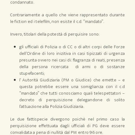
condannato.
Contrariamente a quello che viene rappresentato durante
le fiction ed i telefilm, non esiste il c.d. “mandato”.
Invero, titolari della potestà di perquisire sono:
gli ufficiali di Polizia o di CC o di altri corpi delle Forze
dell’Ordine di loro inizitiva in casi tipizzati di urgenza
presunta ovvero nei casi di: flagranza di reati, presenza
della persona ricercata di armi o di sostanze
stupefacenti;
l’ Autorità Giudiziaria (PM o Giudice) che emette – e
questa potrebbe essere una somiglianza con il c.d
“mandato” che tutti conosciamo quali telespettatori –
decreto di perquisizione delegandone di solito
l’attuazione alla Polizia Giudiziaria.
Le due fattispecie divergono poiché nel primo caso la
perquisizione effettuata dagli ufficiali di PG deve essere
convalidata a pena di nullità dal PM entro 96 ore.