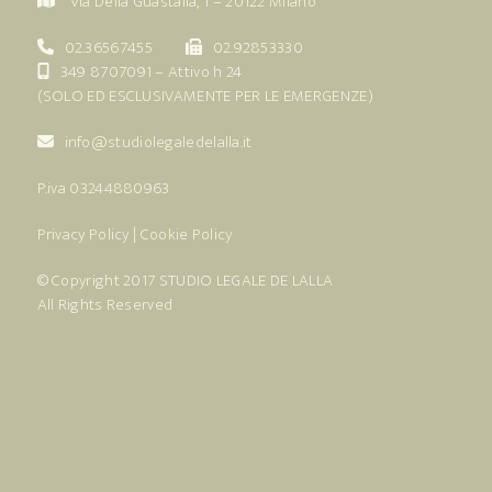
Via Della Guastalla, 1 – 20122 Milano
02.36567455
02.92853330
349 8707091
– Attivo h 24
(SOLO ED ESCLUSIVAMENTE PER LE EMERGENZE)
info@studiolegaledelalla.it
P.iva 03244880963
Privacy Policy
|
Cookie Policy
© Copyright 2017
STUDIO LEGALE DE LALLA
All Rights Reserved