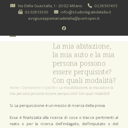
Skip
Via Della Guastalla, 1 - 20122 Milano
02.36567455
to
02.92853330
info@studiolegaledelalla.it
content
avvgiuseppemariadelalla@puntopec.it
Facebook
Open
Close
La mia abitazione,
mobile
mobile
la mia auto e la mia
menu
menu
persona possono
essere perquisiste?
Con quali modalità?
Home
»
Domande e risposte
»
La mia abitazione, la mia auto e la
mia persona possono essere perquisiste? Con quali modalità?
Si. La perquisizione è un mezzo di ricerca della prova.
Essa è finalizzata alla ricerca di cose o tracce pertinenti al
reato o per la ricerca dell’indagato, dell’imputato o del