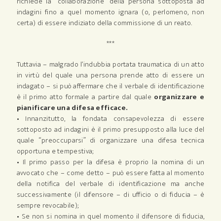
richiede la “collaborazione” della persona sottoposta ad
indagini fino a quel momento ignara (o, perlomeno, non
certa) di essere indiziato della commissione di un reato.
***
Tuttavia – malgrado l’indubbia portata traumatica di un atto
in virtù del quale una persona prende atto di essere un
indagato – si può affermare che il verbale di identificazione
è il primo atto formale a partire dal quale
organizzare e
pianificare una difesa efficace.
• Innanzitutto, la fondata consapevolezza di essere
sottoposto ad indagini è il primo presupposto alla luce del
quale “preoccuparsi” di organizzare una difesa tecnica
opportuna e tempestiva;
• Il primo passo per la difesa è proprio la nomina di un
avvocato che – come detto – può essere fatta al momento
della notifica del verbale di identificazione ma anche
successivamente (il difensore – di ufficio o di fiducia – è
sempre revocabile);
• Se non si nomina in quel momento il difensore di fiducia,