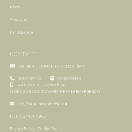
News
Glossario
Per Aziende
CONTATTI
Via Della Guastalla, 1 – 20122 Milano
02.36567455
02.92853330
349 8707091
– Attivo h 24
(SOLO ED ESCLUSIVAMENTE PER LE EMERGENZE)
info@studiolegaledelalla.it
P.iva 03244880963
Privacy Policy
|
Cookie Policy