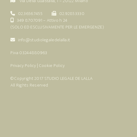
Via Della Guastalla, 1 – 20122 Milano
02.36567455
02.92853330
349 8707091
– Attivo h 24
(SOLO ED ESCLUSIVAMENTE PER LE EMERGENZE)
info@studiolegaledelalla.it
P.iva 03244880963
Privacy Policy
|
Cookie Policy
© Copyright 2017
STUDIO LEGALE DE LALLA
All Rights Reserved