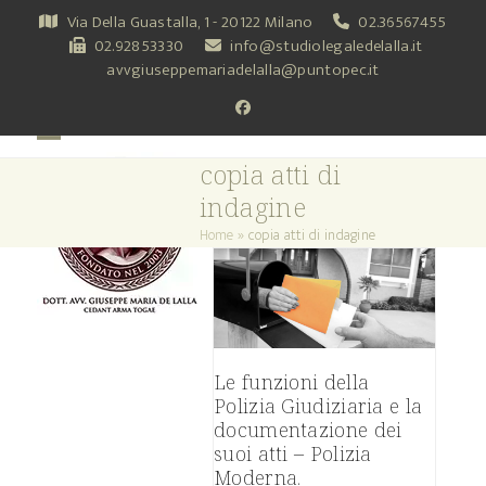
Skip
Via Della Guastalla, 1 - 20122 Milano
02.36567455
to
02.92853330
info@studiolegaledelalla.it
content
avvgiuseppemariadelalla@puntopec.it
Facebook
Open
Close
copia atti di
mobile
mobile
indagine
menu
menu
Home
»
copia atti di indagine
Le funzioni della
Polizia Giudiziaria e la
documentazione dei
suoi atti – Polizia
Moderna.