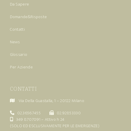
Da Sapere
Domande&Risposte
Contatti
News
Glossario
Per Aziende
CONTATTI
Via Della Guastalla, 1 – 20122 Milano
02.36567455
02.92853330
349 8707091
– Attivo h 24
(SOLO ED ESCLUSIVAMENTE PER LE EMERGENZE)