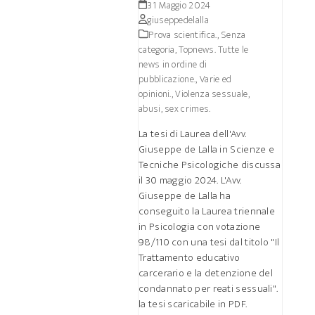
31 Maggio 2024
giuseppedelalla
Prova scientifica.
,
Senza
categoria
,
Topnews. Tutte le
news in ordine di
pubblicazione.
,
Varie ed
opinioni.
,
Violenza sessuale,
abusi, sex crimes.
La tesi di Laurea dell'Avv.
Giuseppe de Lalla in Scienze e
Tecniche Psicologiche discussa
il 30 maggio 2024. L'Avv.
Giuseppe de Lalla ha
conseguito la Laurea triennale
in Psicologia con votazione
98/110 con una tesi dal titolo "Il
Trattamento educativo
carcerario e la detenzione del
condannato per reati sessuali".
la tesi scaricabile in PDF.