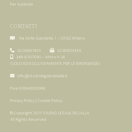
Per Aziende
CONTATTI
Via Della Guastalla, 1 – 20122 Milano
02.36567455
02.92853330
349 8707091
– Attivo h 24
(SOLO ED ESCLUSIVAMENTE PER LE EMERGENZE)
info@studiolegaledelalla.it
P.iva 03244880963
Privacy Policy
|
Cookie Policy
© Copyright 2017
STUDIO LEGALE DE LALLA
All Rights Reserved