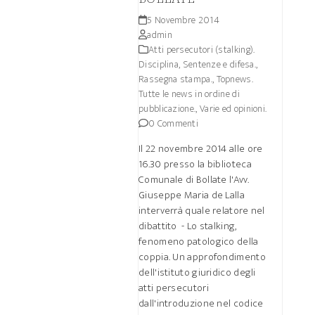
5 Novembre 2014
admin
Atti persecutori (stalking).
Disciplina, Sentenze e difesa.
,
Rassegna stampa.
,
Topnews.
Tutte le news in ordine di
pubblicazione.
,
Varie ed opinioni.
0 Commenti
Il 22 novembre 2014 alle ore
16.30 presso la biblioteca
Comunale di Bollate l'Avv.
Giuseppe Maria de Lalla
interverrà quale relatore nel
dibattito - Lo stalking,
fenomeno patologico della
coppia. Un approfondimento
dell'istituto giuridico degli
atti persecutori
dall'introduzione nel codice