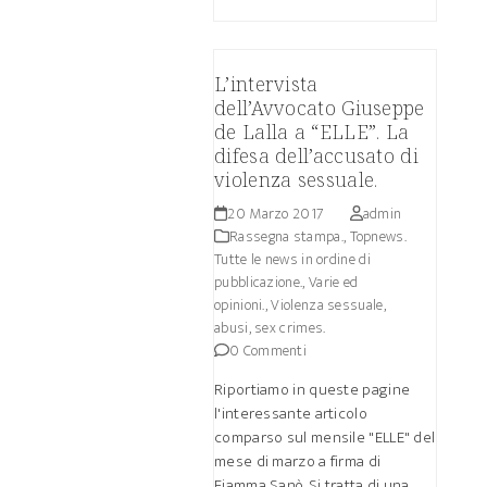
L’intervista
dell’Avvocato Giuseppe
de Lalla a “ELLE”. La
difesa dell’accusato di
violenza sessuale.
20 Marzo 2017
admin
Rassegna stampa.
,
Topnews.
Tutte le news in ordine di
pubblicazione.
,
Varie ed
opinioni.
,
Violenza sessuale,
abusi, sex crimes.
0 Commenti
Riportiamo in queste pagine
l'interessante articolo
comparso sul mensile "ELLE" del
mese di marzo a firma di
Fiamma Sanò. Si tratta di una