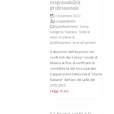
responsabilità
professionale.
22 Dicembre 2022
giuseppedelalla
Approfondimenti
,
Senza
categoria
,
Topnews. Tutte le
news in ordine di
pubblicazione.
,
Varie ed opinioni.
il deposito dell'esposto nei
confronti dei Servizi Sociali di
Milano al fine di verificare la
correttezza del loro operato.
L'apparizione televisiva a "storie
Italiane" dell'avv. de Lalla del
27.12.2022
Leggi di più
La nuova veste e le