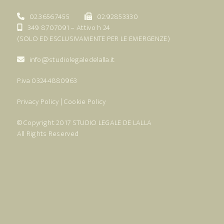
02.36567455
02.92853330
349 8707091
– Attivo h 24
(SOLO ED ESCLUSIVAMENTE PER LE EMERGENZE)
info@studiolegaledelalla.it
P.iva 03244880963
Privacy Policy
|
Cookie Policy
© Copyright 2017
STUDIO LEGALE DE LALLA
All Rights Reserved