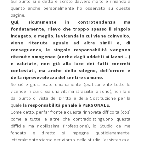
Sul punto si è detto e scritto davvero molto e rimando a
quanto anche personalmente ho osservato su queste
pagine.
Qui, sicuramente in controtendenza ma
fondatamente, rilevo che troppo spesso il singolo
indagato, o meglio, la vicenda in cui viene coinvolto,
viene ritenuta uguale ad altre simili e, di
conseguenza, le singole responsabilità vengono
ritenute omogenee (anche dagli addetti ai lavori….)
e valutate, non già alla luce dei fatti concreti
contestati, ma anche dello sdegno, dell’orrore e
della riprovevolezza del sentire comune.
Se ciò è giustificato umanamente (praticamente tutte le
vicende in cui ci sia una vittima straziata lo sono), non lo è
dal punto di vista del Diritto e della Costituzione per la
quale
la responsabilità penale è PERSONALE.
Come detto, per far fronte a questa rinnovata difficoltà (così
come a tutte le altre che contraddistinguono questa
difficile ma nobilissima Professione), lo Studio da me
fondato e diretto si impegna quotidianamente,
letteralmente giorno per giorno, nello studio, l’assistenza ai