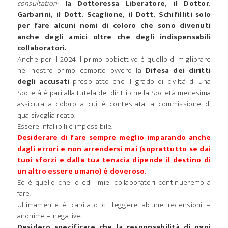
consultation:
la Dottoressa Liberatore, il Dottor.
Garbarini, il Dott. Scaglione, il Dott. Schifilliti solo
per fare alcuni nomi di coloro che sono divenuti
anche degli amici oltre che degli indispensabili
collaboratori.
Anche per il 2024 il primo obbiettivo è quello di migliorare
nel nostro primo compito ovvero la
Difesa dei diritti
degli accusati
preso atto che il grado di civiltà di una
Società è pari alla tutela dei diritti che la Società medesima
assicura a coloro a cui è contestata la commissione di
qualsivoglia reato.
Essere infallibili è impossibile.
Desiderare di fare sempre meglio imparando anche
dagli errori e non arrendersi mai (soprattutto se dai
tuoi sforzi e dalla tua tenacia dipende il destino di
un altro essere umano) è doveroso.
Ed è quello che io ed i miei collaboratori continueremo a
fare.
Ultimamente è capitato di leggere alcune recensioni –
anonime – negative.
Desidero specificare che la responsabilità di ogni