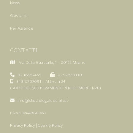
News
Glossario
Per Aziende
CONTATTI
Via Della Guastalla, 1 – 20122 Milano
02.36567455
02.92853330
349 8707091
– Attivo h 24
(SOLO ED ESCLUSIVAMENTE PER LE EMERGENZE)
info@studiolegaledelalla.it
P.iva 03244880963
Privacy Policy
|
Cookie Policy