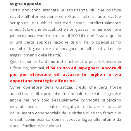
segno opposto.
Certo non sono mancate le esperienze più che positive
dovute all’interlocuzione con Giudici attenti, autorevoli e
scrupolosi e Pubblici Ministeri capaci, intellettualmente
onesti (oltre che educati…che non guasta mai ma è sempre
più raro); ma devo dire che per il 2023 il trend è stato quello
di una certa approssimazione di chi ha lo specialissimo
compito di giudicare ed indagare un altro cittadino (e
magari privarlo della libertà).
Questo non ci ha demotivato nel nostro potere/dovere di
Difesa ma, semmai,
ci ha spinto ad impegnarci ancora di
più per elaborare ed attuare le migliori e più
opportune strategie difensive.
Come operatore della Giustizia, credo che certi (forse
addirittura molti) procedimenti penali per reati di genere
anche ma non solo sessualmente connotati, subiscano
inevitabilmente l’impatto negativo dell’allarme sociale
dell’aumento esponenziale delle vittime di sesso femminile
di reati commessi da uomini spesso legati alle vittime da
vincoli familiari e/relazionali.