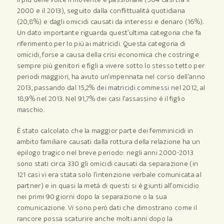
2000 e il 2013), seguito dalla conflittualità quotidiana
(20,8%) e dagli omicidi causati da interessi e denaro (16%).
Un dato importante riguarda quest’ultima categoria che fa
riferimento per lo più ai matricidi. Questa categoria di
omicidi, forse a causa della crisi economica che costringe
sempre più genitori e figli a vivere sotto lo stesso tetto per
periodi maggiori, ha avuto un’impennata nel corso dell’anno
2013, passando dal 15,2% dei matricidi commessi nel 2012, al
18,9% nel 2013. Nel 91,7% dei casi l’assassino è il figlio
maschio.
È stato calcolato che la maggior parte dei femminicidi in
ambito familiare causati dalla rottura della relazione ha un
epilogo tragico nel breve periodo: negli anni 2000-2013
sono stati circa 330 gli omicidi causati da separazione (in
121 casi vi era stata solo l’intenzione verbale comunicata al
partner) e in quasi la metà di questi si è giunti all’omicidio
nei primi 90 giorni dopo la separazione o la sua
comunicazione. Vi sono però dati che dimostrano come il
rancore possa scaturire anche molti anni dopo la