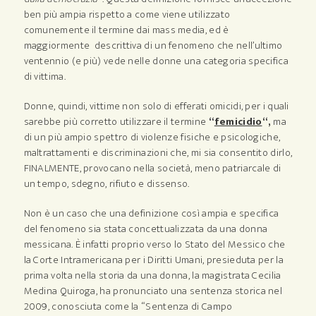
ben più ampia rispetto a come viene utilizzato
comunemente il termine dai mass media, ed è
maggiormente descrittiva di un fenomeno che nell’ultimo
ventennio (e più) vede nelle donne una categoria specifica
di vittima.
Donne, quindi, vittime non solo di efferati omicidi, per i quali
sarebbe più corretto utilizzare il termine
“
femicidio
“,
ma
di un più ampio spettro di violenze fisiche e psicologiche,
maltrattamenti e discriminazioni che, mi sia consentito dirlo,
FINALMENTE, provocano nella società, meno patriarcale di
un tempo, sdegno, rifiuto e dissenso.
Non è un caso che una definizione così ampia e specifica
del fenomeno sia stata concettualizzata da una donna
messicana. È infatti proprio verso lo Stato del Messico che
la Corte Intramericana per i Diritti Umani, presieduta per la
prima volta nella storia da una donna, la magistrata Cecilia
Medina Quiroga, ha pronunciato una sentenza storica nel
2009, conosciuta come la “Sentenza di Campo