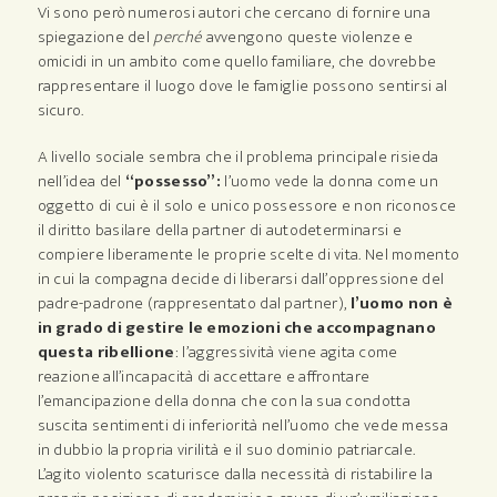
Vi sono però numerosi autori che cercano di fornire una
spiegazione del
perché
avvengono queste violenze e
omicidi in un ambito come quello familiare, che dovrebbe
rappresentare il luogo dove le famiglie possono sentirsi al
sicuro.
A livello sociale sembra che il problema principale risieda
nell’idea del
“possesso”:
l’uomo vede la donna come un
oggetto di cui è il solo e unico possessore e non riconosce
il diritto basilare della partner di autodeterminarsi e
compiere liberamente le proprie scelte di vita. Nel momento
in cui la compagna decide di liberarsi dall’oppressione del
padre-padrone (rappresentato dal partner),
l’uomo non è
in grado di gestire le emozioni che accompagnano
questa ribellione
: l’aggressività viene agita come
reazione all’incapacità di accettare e affrontare
l’emancipazione della donna che con la sua condotta
suscita sentimenti di inferiorità nell’uomo che vede messa
in dubbio la propria virilità e il suo dominio patriarcale.
L’agito violento scaturisce dalla necessità di ristabilire la