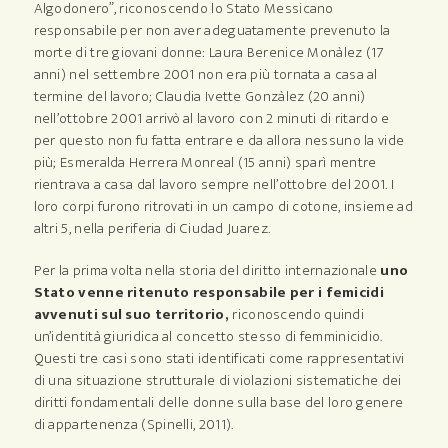
Algodonero”, riconoscendo lo Stato Messicano
responsabile per non aver adeguatamente prevenuto la
morte di tre giovani donne: Laura Berenice Monàlez (17
anni) nel settembre 2001 non era più tornata a casa al
termine del lavoro; Claudia Ivette Gonzàlez (20 anni)
nell’ottobre 2001 arrivò al lavoro con 2 minuti di ritardo e
per questo non fu fatta entrare e da allora nessuno la vide
più; Esmeralda Herrera Monreal (15 anni) sparì mentre
rientrava a casa dal lavoro sempre nell’ottobre del 2001. I
loro corpi furono ritrovati in un campo di cotone, insieme ad
altri 5, nella periferia di Ciudad Juarez.
Per la prima volta nella storia del diritto internazionale
uno
Stato venne ritenuto responsabile per i femicidi
avvenuti sul suo territorio,
riconoscendo quindi
un’identità giuridica al concetto stesso di femminicidio.
Questi tre casi sono stati identificati come rappresentativi
di una situazione strutturale di violazioni sistematiche dei
diritti fondamentali delle donne sulla base del loro genere
di appartenenza (Spinelli, 2011).