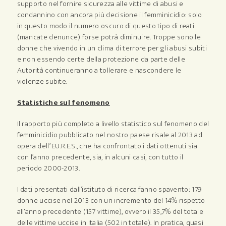
supporto nel fornire sicurezza alle vittime di abusi e
condannino con ancora più decisione il femminicidio: solo
in questo modo il numero oscuro di questo tipo di reati
(mancate denunce) forse potrà diminuire. Troppe sono le
donne che vivendo in un clima di terrore per gli abusi subiti
e non essendo certe della protezione da parte delle
Autorità continueranno a tollerare e nascondere le
violenze subite.
Statistiche sul fenomeno
Il rapporto più completo a livello statistico sul fenomeno del
femminicidio pubblicato nel nostro paese risale al 2013 ad
opera dell’ EU.R.E.S., che ha confrontato i dati ottenuti sia
con l’anno precedente, sia, in alcuni casi, con tutto il
periodo 2000-2013.
I dati presentati dall’istituto di ricerca fanno spavento: 179
donne uccise nel 2013 con un incremento del 14% rispetto
all’anno precedente (157 vittime), ovvero il 35,7% del totale
delle vittime uccise in Italia (502 in totale). In pratica, quasi