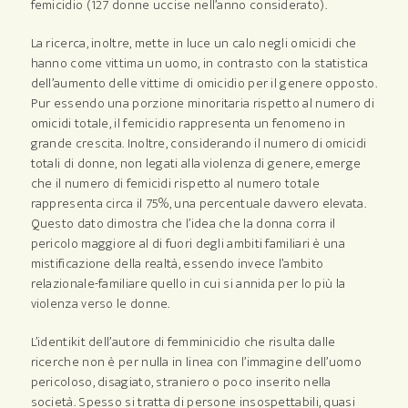
femicidio (127 donne uccise nell’anno considerato).
La ricerca, inoltre, mette in luce un calo negli omicidi che
hanno come vittima un uomo, in contrasto con la statistica
dell’aumento delle vittime di omicidio per il genere opposto.
Pur essendo una porzione minoritaria rispetto al numero di
omicidi totale, il femicidio rappresenta un fenomeno in
grande crescita. Inoltre, considerando il numero di omicidi
totali di donne, non legati alla violenza di genere, emerge
che il numero di femicidi rispetto al numero totale
rappresenta circa il 75%, una percentuale davvero elevata.
Questo dato dimostra che l’idea che la donna corra il
pericolo maggiore al di fuori degli ambiti familiari è una
mistificazione della realtà, essendo invece l’ambito
relazionale-familiare quello in cui si annida per lo più la
violenza verso le donne.
L’identikit dell’autore di femminicidio che risulta dalle
ricerche non è per nulla in linea con l’immagine dell’uomo
pericoloso, disagiato, straniero o poco inserito nella
società. Spesso si tratta di persone insospettabili, quasi