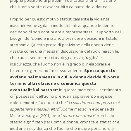
propria posizione di predominio a causa di un’umiliazione
che l’uomo sente di aver subito da parte della donna.
Proprio per questo motivo statisticamente la violenza
maschile viene agita in modo definitivo quando le donne
decidono di non continuare a rappresentare il supporto dei
bisogni dell’uomo e iniziano a prendere decisioni in totale
autonomia. Questa presa di posizione della donna viene
vissuta come una messa in discussione del ruolo maschile,
che causa sentimenti di inadeguatezza, fragilità e
insicurezza, che l’uomo non è in grado di rielaborare e
tollerare e generano l’accesso violento.
Spesso questo
avviene nel momento in cui la donna decide di porre
termine alla relazione o comunica questa
eventualità al partner:
in questo momento il sentimento
di “possesso” dell’uomo prende il sopravvento e agisce
violentemente, facendo sì che “
la sua donna non possa mai
appartenere a nessun altro
“. Come messo in evidenza da
Michela Murgia (2011) però “
morire per amore
” non ha lo
stesso significato per uomo e donna: cronaca e statistiche
mettono in evidenza che l’uomo che muore per amore è