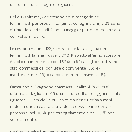
una donna uccisa ogni due giorni.
Delle 179 vittime, 22 rientrano nella categoria dei
femminicidi per prossimità (amici, colleghi, vicini) e 28 sono
vittime della criminalità, per la maggior parte donne anziane
coinvolte in rapine.
Le restanti vittime, 122, rientrano nella categoria dei
femminicidi familiari, ovvero 7/10. Rispetto all’anno scorso vi
è stato un incremento del 16,2%. In 81 casi gli omicidi sono
stati commessi dal coniuge o convivente (55), ex
marito/partner (18) o da partner non conviventi (8).
L’arma con cui vegnono commessi i delitti è in 45 casi
un’arma da taglio e in 49 una da fuoco. Il dato agghiacciante
riguarda i 51 omicidi in cui la vittima viene uccisa a mani
nude: in questi casi la causa del decesso è in 5,6% per
percosse, nel 10,6% per strangolamento e nel 12,3% per
soffocamento.
Il più delle volte il movente è passionale (504 casi tra il