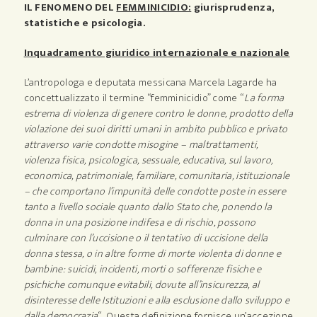
IL FENOMENO DEL
FEMMINICIDIO:
giurisprudenza,
statistiche e psicologia.
Inquadramento giuridico internazionale e nazionale
L’antropologa e deputata messicana Marcela Lagarde ha
concettualizzato il termine “femminicidio” come “
La forma
estrema di violenza di genere contro le donne, prodotto della
violazione dei suoi diritti umani in ambito pubblico e privato
attraverso varie condotte misogine – maltrattamenti,
violenza fisica, psicologica, sessuale, educativa, sul lavoro,
economica, patrimoniale, familiare, comunitaria, istituzionale
– che comportano l’impunità delle condotte poste in essere
tanto a livello sociale quanto dallo Stato che, ponendo la
donna in una posizione indifesa e di rischio, possono
culminare con l’uccisione o il tentativo di uccisione della
donna stessa, o in altre forme di morte violenta di donne e
bambine: suicidi, incidenti, morti o sofferenze fisiche e
psichiche comunque evitabili, dovute all’insicurezza, al
disinteresse delle Istituzioni e alla esclusione dallo sviluppo e
dalla democrazia
“. Questa definizione fornisce un’accezione