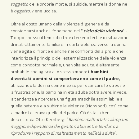
soggetto
della propria morte, si suicida, mentre la donna ne
è
oggetto
, viene uccisa.
Oltre al costo umano della violenza di genere è da
considerarsi anche il fenomeno del
“
ciclo della violenza
“.
Troppo spesso il femicidio trova terreno fertile in situazioni
di maltrattamento familiare in cui la violenza verso la donna
viene agita di fronte e anche nei confronti della prole che
interiorizza il principio dell’esternalizzazione della violenza
come condotta normale e, una volta adulta, è altamente
probabile che agisca allo stesso modo:
i bambini
diventati uomini si comporteranno come il padre,
utilizzando la donna come mezzo per scaricare lo stress e
la frustrazione; la bambina in età adulta potrà avere, invece,
la tendenza a ricercare una figura maschile assimilabile a
quella paterna e a subirne le violenze (Norwood), così come
la madre tollerava quelle del padre. Ciò è stato ben
descritto da Otto Kernberg: “
Bambini maltrattati sviluppano
maggiore dipendenza dai genitori abusanti e tendono a
riprodurre i rapporti di maltrattamento nell’età adulta
“.