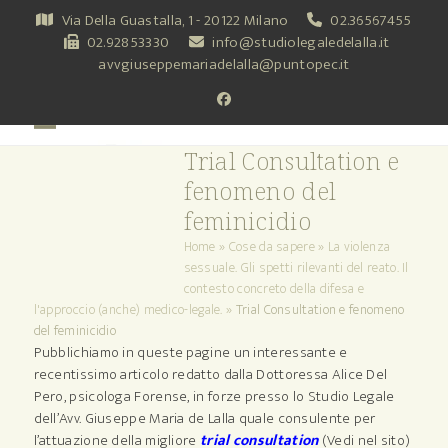
Skip
Via Della Guastalla, 1 - 20122 Milano
02.36567455
to
02.92853330
info@studiolegaledelalla.it
content
avvgiuseppemariadelalla@puntopec.it
Facebook
Open
Close
Trial Consultation e
mobile
mobile
fenomeno del
menu
menu
feminicidio
Home
»
Cose da sapere
»
La violenza
sessuale. Gli spetti rilevanti del reato. Il
contesto concreto della difesa e
l'approccio (anche) medico-legale.
»
Trial Consultation e fenomeno
del feminicidio
Pubblichiamo in queste pagine un interessante e
recentissimo articolo redatto dalla Dottoressa Alice Del
Pero, psicologa Forense, in forze presso lo Studio Legale
dell’Avv. Giuseppe Maria de Lalla quale consulente per
l’attuazione della migliore
trial consultation
(Vedi nel sito)