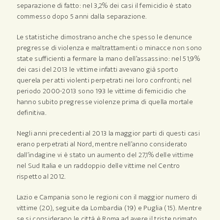
separazione di fatto: nel 3,2% dei casi il femicidio è stato
commesso dopo 5 anni dalla separazione.
Le statistiche dimostrano anche che spesso le denunce
pregresse di violenza e maltrattamenti o minacce non sono
state sufficienti a fermare la mano dell’assassino: nel 51,9%
dei casi del 2013 le vittime infatti avevano già sporto
querela per atti violenti perpetrati nei loro confronti; nel
periodo 2000-2013 sono 193 le vittime di femicidio che
hanno subito pregresse violenze prima di quella mortale
definitiva.
Negli anni precedenti al 2013 la maggior parti di questi casi
erano perpetrati al Nord, mentre nell’anno considerato
dall’indagine vi è stato un aumento del 27,1% delle vittime
nel Sud Italia e un raddoppio delle vittime nel Centro
rispetto al 2012.
Lazio e Campania sono le regioni con il maggior numero di
vittime (20), seguite da Lombardia (19) e Puglia (15). Mentre
se si considerano le città è Roma ad avere il triste primato