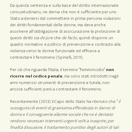
Da questa sentenza e sulla base del diritto internazionale
consuetudinario, ne deriva che non è sufficiente per uno
Stato astenersi dal commettere in prima persona violazioni
dei diritti fondamentali delle donne, ma deve anche
assolvere all’obbligazione di assicurazione la protezione di
questi diritti sia
de jure
che
de facto
, quindi disporre un
quadro normativo e politico di prevenzione e contrasto alla
violenza verso le donne funzionale ed efficace a
contrastare il fenomeno (Spinelli, 2011).
Per ciò che riguarda l’Italia, il termine “femminicidio”
non
ricorre nel codice penale
, ma sono stati introdotti negli
anni numerosi strumenti di prevenzione e tutela, non
ancora sufficienti però a contrastare il fenomeno.
Recentemente (2013) il Capo dello Stato ha ritenuto che “
il
susseguirsi di eventi di gravissima efferatezza in danno di
donne e il conseguente allarme sociale che ne è derivato
rendono necessari interventi urgenti volti a inasprire, per
finalità dissuasive, il trattamento punitivo degli autori di tali