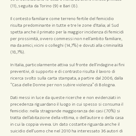
(11), seguita da Torino (9) e Bari (8).
Il contesto familiare come terreno fertile del femicidio
risulta predominante in tutte e tre le zone d’Italia; al Sud
spetta anche il primato per la maggior incidenza di femicidi
per prossimità, ovvero commessi non nell’ambito familiare,
ma da amici, vicini o colleghi (14,7%) e dovuti alla criminalità
(18,7%).
In Italia, particolarmente attiva sul fronte dell’indagine ai fini
preventivi, di supporto e di contrasto risulta il lavoro di
ricerca svolto sulla carta stampata, a partire dal 2006, dalla
“Casa delle Donne per non subire violenza” di Bologna.
Dati messi in luce da queste ricerche e non evidenziati in
precedenza riguardano il luogo in cui spesso si consuma il
femicidio: nella stragrande maggioranza dei casi (70%) si
tratta dell’abitazione della vittima, o dell’autore o della casa
in cui la coppia viveva. Un dato costante riguarda anche il
suicidio dell’uomo che nel 2010 ha interessato 36 autori di