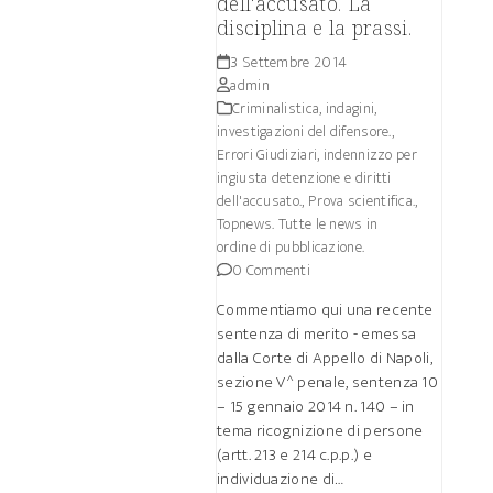
dell'accusato. La
disciplina e la prassi.
3 Settembre 2014
admin
Criminalistica, indagini,
investigazioni del difensore.
,
Errori Giudiziari, indennizzo per
ingiusta detenzione e diritti
dell'accusato.
,
Prova scientifica.
,
Topnews. Tutte le news in
ordine di pubblicazione.
0 Commenti
Commentiamo qui una recente
sentenza di merito - emessa
dalla Corte di Appello di Napoli,
sezione V^ penale, sentenza 10
– 15 gennaio 2014 n. 140 – in
tema ricognizione di persone
(artt. 213 e 214 c.p.p.) e
individuazione di…