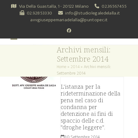
Skip
Via Della Guastalla, 1 - 20122 Milano
02.36567455
to
02.92853330
info@studiolegaledelalla.it
content
avvgiuseppemariadelalla@puntopec.it
Facebook
Open
Close
Archivi mensili:
mobile
mobile
Settembre 2014
menu
menu
Home
»
2014
»
Archivi mensili:
Settembre 2014
L'istanza per la
rideterminazione della
pena nel caso di
condanna per
detenzione ai fini di
spaccio delle c.d.
"droghe leggere".
30 Settembre 2014