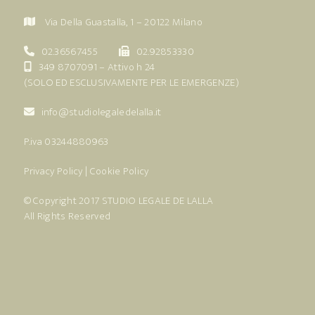
Via Della Guastalla, 1 – 20122 Milano
02.36567455
02.92853330
349 8707091
– Attivo h 24
(SOLO ED ESCLUSIVAMENTE PER LE EMERGENZE)
info@studiolegaledelalla.it
P.iva 03244880963
Privacy Policy
|
Cookie Policy
© Copyright 2017
STUDIO LEGALE DE LALLA
All Rights Reserved