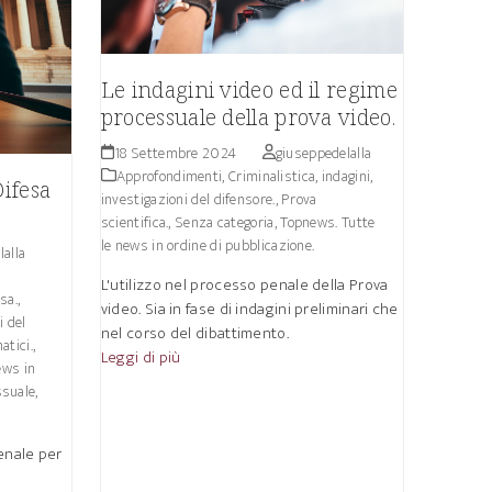
Le indagini video ed il regime
processuale della prova video.
18 Settembre 2024
giuseppedelalla
Approfondimenti
,
Criminalistica, indagini,
Difesa
investigazioni del difensore.
,
Prova
scientifica.
,
Senza categoria
,
Topnews. Tutte
le news in ordine di pubblicazione.
alla
L'utilizzo nel processo penale della Prova
sa.
,
video. Sia in fase di indagini preliminari che
i del
nel corso del dibattimento.
atici.
,
Leggi di più
ews in
suale,
enale per
a