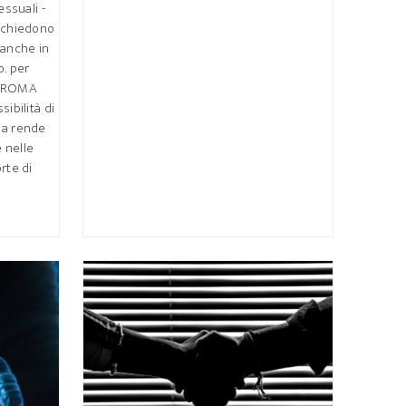
essuali -
richiedono
 anche in
o. per
I ROMA
sibilità di
ma rende
 nelle
rte di