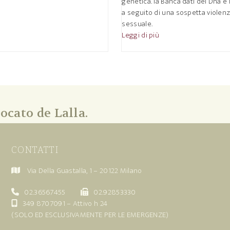
genetica. la Banca dati del Dna e 
a seguito di una sospetta violen
sessuale.
Leggi di più
ocato de Lalla.
CONTATTI
Via Della Guastalla, 1 – 20122 Milano
02.36567455
02.92853330
349 8707091
– Attivo h 24
(SOLO ED ESCLUSIVAMENTE PER LE EMERGENZE)