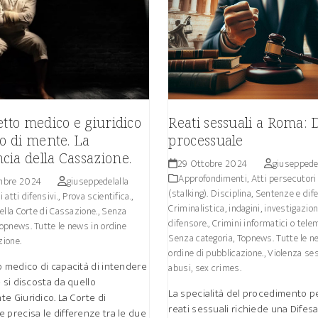
etto medico e giuridico
Reati sessuali a Roma: 
io di mente. La
processuale
ia della Cassazione.
29 Ottobre 2024
giuseppedel
Approfondimenti
,
Atti persecutori
mbre 2024
giuseppedelalla
(stalking). Disciplina, Sentenze e dife
i atti difensivi.
,
Prova scientifica.
,
Criminalistica, indagini, investigazion
lla Corte di Cassazione.
,
Senza
difensore.
,
Crimini informatici o telem
opnews. Tutte le news in ordine
Senza categoria
,
Topnews. Tutte le n
zione.
ordine di pubblicazione.
,
Violenza ses
o medico di capacità di intendere
abusi, sex crimes.
e si discosta da quello
La specialità del procedimento p
e Giuridico. La Corte di
reati sessuali richiede una Difes
 precisa le differenze tra le due