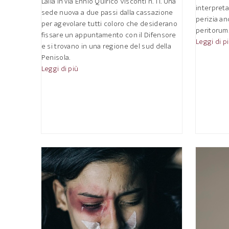
Lalla in via Ennio Quirico Visconti n. 11. Una
interpreta
sede nuova a due passi dalla cassazione
perizia an
per agevolare tutti coloro che desiderano
peritorum
fissare un appuntamento con il Difensore
Leggi di p
e si trovano in una regione del sud della
Penisola.
Leggi di più