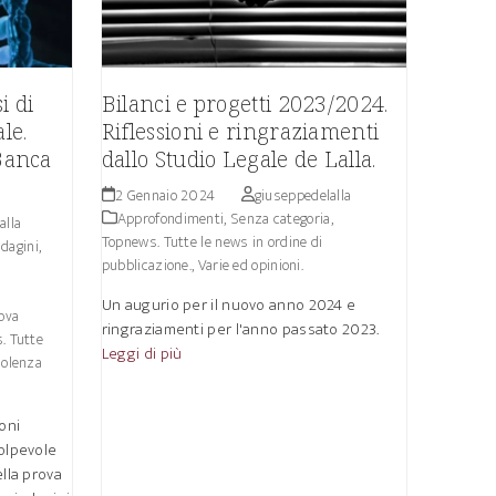
i di
Bilanci e progetti 2023/2024.
le.
Riflessioni e ringraziamenti
 Banca
dallo Studio Legale de Lalla.
2 Gennaio 2024
giuseppedelalla
Approfondimenti
,
Senza categoria
,
alla
Topnews. Tutte le news in ordine di
ndagini,
pubblicazione.
,
Varie ed opinioni.
Un augurio per il nuovo anno 2024 e
ova
ringraziamenti per l'anno passato 2023.
. Tutte
Leggi di più
iolenza
oni
colpevole
ella prova