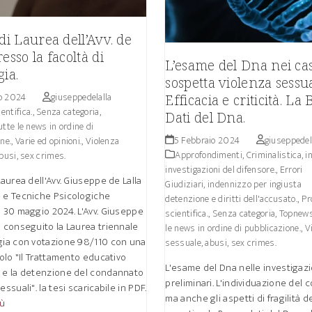
 di Laurea dell’Avv. de
resso la facoltà di
L’esame del Dna nei cas
gia.
sospetta violenza sessua
o 2024
giuseppedelalla
Efficacia e criticità. La
entifica.
,
Senza categoria
,
Dati del Dna.
tte le news in ordine di
5 Febbraio 2024
giuseppedel
ne.
,
Varie ed opinioni.
,
Violenza
Approfondimenti
,
Criminalistica, i
busi, sex crimes.
investigazioni del difensore.
,
Errori
 Laurea dell'Avv. Giuseppe de Lalla
Giudiziari, indennizzo per ingiusta
e e Tecniche Psicologiche
detenzione e diritti dell'accusato.
,
Pr
l 30 maggio 2024. L'Avv. Giuseppe
scientifica.
,
Senza categoria
,
Topnews
a conseguito la Laurea triennale
le news in ordine di pubblicazione.
,
V
ogia con votazione 98/110 con una
sessuale, abusi, sex crimes.
itolo "Il Trattamento educativo
L'esame del Dna nelle investigazi
o e la detenzione del condannato
preliminari. L'individuazione del 
essuali". la tesi scaricabile in PDF.
ma anche gli aspetti di fragilità d
iù