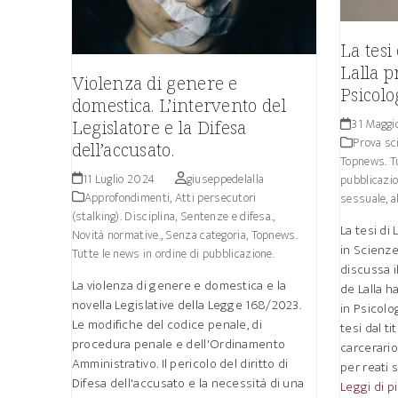
La tesi
Lalla p
Violenza di genere e
Psicolo
domestica. L’intervento del
31 Maggi
Legislatore e la Difesa
Prova sci
dell’accusato.
Topnews. Tu
11 Luglio 2024
giuseppedelalla
pubblicazio
Approfondimenti
,
Atti persecutori
sessuale, a
(stalking). Disciplina, Sentenze e difesa.
,
La tesi di
Novità normative.
,
Senza categoria
,
Topnews.
in Scienz
Tutte le news in ordine di pubblicazione.
discussa i
La violenza di genere e domestica e la
de Lalla h
novella Legislative della Legge 168/2023.
in Psicol
Le modifiche del codice penale, di
tesi dal t
procedura penale e dell'Ordinamento
carcerari
Amministrativo. Il pericolo del diritto di
per reati s
Difesa dell'accusato e la necessità di una
Leggi di p