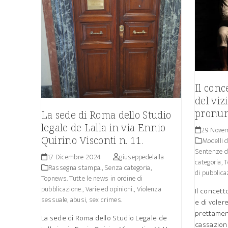
Il conc
del viz
pronunc
La sede di Roma dello Studio
legale de Lalla in via Ennio
29 Nove
Quirino Visconti n. 11.
Modelli d
Sentenze de
17 Dicembre 2024
giuseppedelalla
categoria
,
T
Rassegna stampa.
,
Senza categoria
,
di pubblica
Topnews. Tutte le news in ordine di
pubblicazione.
,
Varie ed opinioni.
,
Violenza
Il concett
sessuale, abusi, sex crimes.
e di voler
prettament
La sede di Roma dello Studio Legale de
cassazione