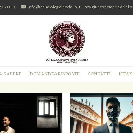
2853330
info@studiolegaledelalla.it
avvgiuseppemariadelall
A SAPERE
DOMANDE&RISPOSTE
CONTATTI
NEWS