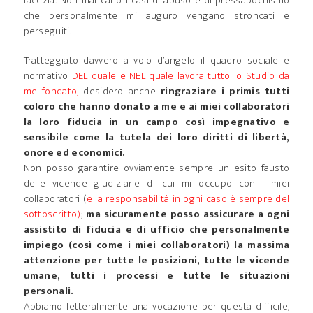
facezia. Non mancano i casi di abuso e di pressapochismo
che personalmente mi auguro vengano stroncati e
perseguiti.
Tratteggiato davvero a volo d’angelo il quadro sociale e
normativo
DEL quale e NEL quale lavora tutto lo Studio da
me fondato,
desidero anche
ringraziare i primis tutti
coloro che hanno donato a me e ai miei collaboratori
la loro fiducia in un campo così impegnativo e
sensibile come la tutela dei loro diritti di libertà,
onore ed economici.
Non posso garantire ovviamente sempre un esito fausto
delle vicende giudiziarie di cui mi occupo con i miei
collaboratori (
e la responsabilità in ogni caso è sempre del
sottoscritto)
;
ma sicuramente posso assicurare a ogni
assistito di fiducia e di ufficio che personalmente
impiego (così come i miei collaboratori) la massima
attenzione per tutte le posizioni, tutte le vicende
umane, tutti i processi e tutte le situazioni
personali.
Abbiamo letteralmente una vocazione per questa difficile,