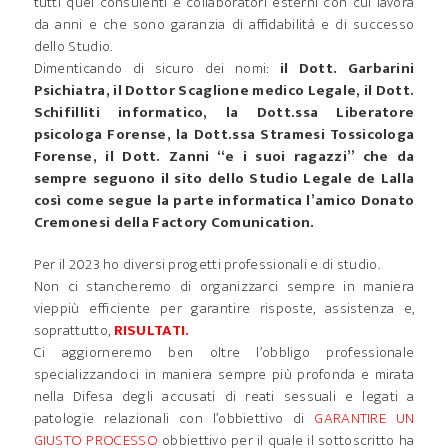
tutti quei consulenti e collaboratori esterni con cui lavora
da anni e che sono garanzia di affidabilità e di successo
dello Studio.
Dimenticando di sicuro dei nomi:
il Dott. Garbarini
Psichiatra, il Dottor Scaglione medico Legale, il Dott.
Schifilliti informatico, la Dott.ssa Liberatore
psicologa Forense, la Dott.ssa Stramesi Tossicologa
Forense, il Dott. Zanni “e i suoi ragazzi” che da
sempre seguono il sito dello Studio Legale de Lalla
così come segue la parte informatica l’amico Donato
Cremonesi della Factory Comunication.
Per il 2023 ho diversi progetti professionali e di studio.
Non ci stancheremo di organizzarci sempre in maniera
vieppiù efficiente per garantire risposte, assistenza e,
soprattutto,
RISULTATI.
Ci aggiorneremo ben oltre l’obbligo professionale
specializzandoci in maniera sempre più profonda e mirata
nella Difesa degli accusati di reati sessuali e legati a
patologie relazionali con l’obbiettivo di
GARANTIRE UN
GIUSTO PROCESSO
obbiettivo per il quale il sottoscritto ha