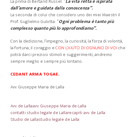
La prima di Bertand Russel: “
La vita retta è ispirata
dall’amore e guidata dalla conoscenza”.
La seconda di colui che considero uno dei miei Maestri il
Prof. Guglielmo Gulotta: “
Ogni problema è tanto più
complesso quanto più lo approfondiamo”.
Con la dedizione, l’impegno, la curiosità, la forza di volontà,
la fortuna, il coraggio e
CON L’AIUTO DI OGNUNO DI VOI
che
potrà darci preziosi stimoli e suggerimenti, andremo
sempre meglio e sempre più lontano.
CEDANT ARMA TOGAE.
Avv. Giuseppe Maria de Lalla
Avv. de Lalla
avv. Giuseppe Maria de Lalla
contatti studio legale de Lalla
recapiti avv. de Lalla
Studio de Lalla
studio legale de Lalla