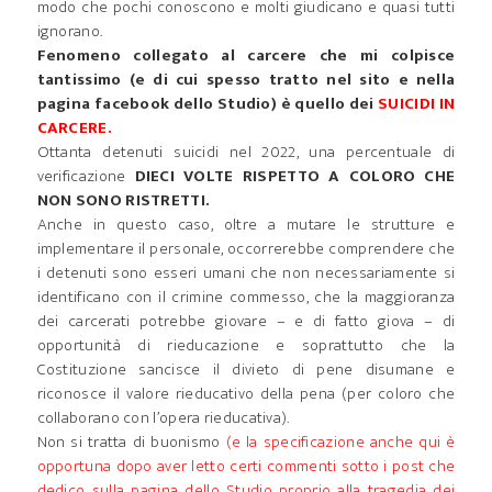
modo che pochi conoscono e molti giudicano e quasi tutti
ignorano.
Fenomeno collegato al carcere che mi colpisce
tantissimo (e di cui spesso tratto nel sito e nella
pagina facebook dello Studio) è quello dei
SUICIDI IN
CARCERE.
Ottanta detenuti suicidi nel 2022, una percentuale di
verificazione
DIECI VOLTE RISPETTO A COLORO CHE
NON SONO RISTRETTI.
Anche in questo caso, oltre a mutare le strutture e
implementare il personale, occorrerebbe comprendere che
i detenuti sono esseri umani che non necessariamente si
identificano con il crimine commesso, che la maggioranza
dei carcerati potrebbe giovare – e di fatto giova – di
opportunità di rieducazione e soprattutto che la
Costituzione sancisce il divieto di pene disumane e
riconosce il valore rieducativo della pena (per coloro che
collaborano con l’opera rieducativa).
Non si tratta di buonismo
(e la specificazione anche qui è
opportuna dopo aver letto certi commenti sotto i post che
dedico sulla pagina dello Studio proprio alla tragedia dei