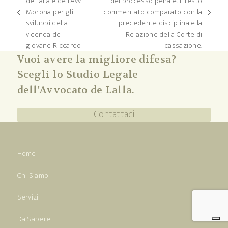
de Lalla e dell’Avv.
del processo penale. Il testo
Morona per gli
commentato comparato con la
post
articolo
sviluppi della
precedente disciplina e la
precedente:
successivo:
vicenda del
Relazione della Corte di
giovane Riccardo
cassazione.
Vuoi avere la migliore difesa?
Scegli lo Studio Legale
dell'Avvocato de Lalla.
Contattaci
Home
Chi Siamo
Servizi
Da Sapere