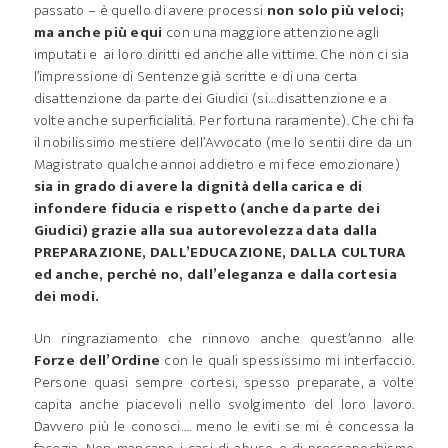
passato – è quello di avere processi
non solo più veloci;
ma anche più equi
con una maggiore attenzione agli
imputati e ai loro diritti ed anche alle vittime. Che non ci sia
l’impressione di Sentenze già scritte e di una certa
disattenzione da parte dei Giudici (si…disattenzione e a
volte anche superficialità. Per fortuna raramente). Che chi fa
il nobilissimo mestiere dell’Avvocato (me lo sentii dire da un
Magistrato qualche annoi addietro e mi fece emozionare)
sia in grado di avere la dignità della carica e di
infondere fiducia e rispetto (anche da parte dei
Giudici) grazie alla sua autorevolezza data dalla
PREPARAZIONE, DALL’EDUCAZIONE, DALLA CULTURA
ed anche, perché no, dall’eleganza e dalla cortesia
dei modi.
Un ringraziamento che rinnovo anche quest’anno alle
Forze dell’Ordine
con le quali spessissimo mi interfaccio.
Persone quasi sempre cortesi, spesso preparate, a volte
capita anche piacevoli nello svolgimento del loro lavoro.
Davvero più le conosci…. meno le eviti se mi è concessa la