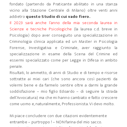
fondato (partendo da Praticante abilitato in una stanza
vicino alla Stazione Centrale di Milano) oltre venti anni
addietro
questo Studio di cui vado fiero.
Il 2023 sarà anche l’anno della mia seconda laurea in
Scienze e tecniche Psicologiche
(la laurea c.d. breve in
Psicologia) dopo aver conseguito una specializzazione in
Criminologia clinica applicata ed un Master in Psicologia
Forense, Investigativa e Criminale, aver raggiunto la
specializzazione in esame della Scena del Crimine ed
essermi specializzato come per Legge in Difesa in ambito
penale.
Risultati, lo ammetto, di anni di Studio e di tempo e risorse
sottratte ai miei cari (che sono ancora così pazienti da
volermi bene e da farmelo sentire oltre a darmi la grande
soddisfazione – mio figlio Edoardo – di seguire la strada
dell’Avvocatura) ma che mi hanno cambiato e fatto crescere
come uomo e, naturalmente, Professionista. Vi devo molto.
Mi piace concludere con due citazioni evidentemente
entrambe – purtroppo ! – NON farina del mio sacco.