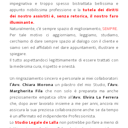
impegnativa e troppo spesso bistrattata bellissima e
appunto nobilissima professione e la
tutela dei diritti
dei nostro assistiti è, senza retorica, il nostro faro
illuminante.
Naturalmente, c’è sempre spazio di miglioramento,
SEMPRE.
Per tale motivo ci aggiorniamo, leggiamo, studiamo,
cerchiamo di dare sempre spazio al dialogo con il cliente e
siamo seri ed affidabili nel dare appuntamenti, illustrare e
spiegare.
Il tutto aspettandoci legittimamente di essere trattati con
la medesima cura, rispetto e onestà.
Un ringraziamento sincero e personale ai miei collaboratori:
l’Avv. Chiara Morona
un pilastro del mio Studio,
l’Avv.
Margherita Fila
che non solo è preparata ma anche
preziosamente empatica oltre all’
Avv. Elvira La Ferrera
che, dopo aver lavorato insieme a me per anni, ancora mi
assicura la sua preziosa collaborazione anche se da tempo
è un affermato ed indipendente Professionista.
Lo
non potrebbe poi fare a meno di
Studio Legale de Lalla