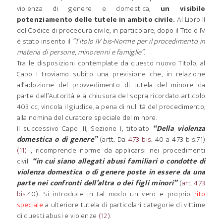
violenza di genere e domestica,
un visibile
potenziamento delle tutele in ambito civile.
Al Libro II
del Codice di procedura civile, in particolare, dopo il Titolo IV
è stato inserito il
“Titolo IV bis-Norme per il procedimento in
materia di persone, minorenni e famiglie”.
Tra le disposizioni contemplate da questo nuovo Titolo, al
Capo I troviamo subito una previsione che, in relazione
all’adozione del provvedimento di tutela del minore da
parte dell’Autorità e a chiusura del sopra ricordato articolo
403 cc, vincola il giudice, a pena di nullità del procedimento,
alla nomina del curatore speciale del minore.
Il successivo Capo III, Sezione I, titolato
“Della violenza
domestica o di genere”
(artt. Da
473 bis
. 40 a 473 bis.71)
(11)
, ricomprende norme da applicarsi nei procedimenti
civili
“in cui siano allegati abusi familiari o condotte di
violenza domestica o di genere poste in essere da una
parte nei confronti dell’altra o dei figli minori”
(
art. 473
bis
.40). Si introduce in tal modo un vero e proprio
rito
speciale
a ulteriore tutela di particolari categorie di vittime
di questi abusi e violenze
(12)
.