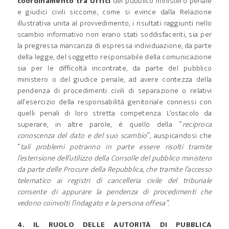
coordinamento tra Uffici
del pubblico ministero penale
e giudici civili siccome, come si evince dalla Relazione
illustrativa unita al provvedimento, i risultati raggiunti nello
scambio informativo non erano stati soddisfacenti, sia per
la pregressa mancanza di espressa individuazione, da parte
della legge, del soggetto responsabile della comunicazione
sia per le difficoltà incontrate, da parte del pubblico
ministero o del giudice penale, ad avere contezza della
pendenza di procedimenti civili di separazione o relativi
all’esercizio della responsabilità genitoriale connessi con
quelli penali di loro stretta competenza. L’ostacolo da
superare, in altre parole, è quello della “
reciproca
conoscenza del dato e del suo scambio
”, auspicandosi che
“
tali problemi potranno in parte essere risolti tramite
l’estensione dell’utilizzo della Consolle del pubblico ministero
da parte delle Procure della Repubblica, che tramite l’accesso
telematico ai registri di cancelleria civile del tribunale
consente di appurare la pendenza di procedimenti che
vedono coinvolti l’indagato e la persona offesa”
.
4. IL RUOLO DELLE AUTORITÀ DI PUBBLICA