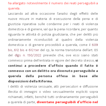
ha allargato notevolmente il numero dei reati perseguibili a
querela.
Lasciando ad altra occasione l’analisi degli effetti delle
nuove misure in materia di esecuzione della pena e di
giustizia riparativa sulle condanne per i reati di violenza
domestica e di genere, val qui la pena ricordare, per quanto
riguarda le attività di polizia giudiziaria, che per delitti più
ordinariamente riconducibili al quadro della violenza
domestica o di genere procedibili a querela, come il
609
bis
,
612 bis
e
612 ter
del cp, la norma transitoria dell’art. 85
del
dlgs n. 150/2022
prevede che, ove essi siano stati
commessi prima dell’entrata in vigore del decreto stesso,
si
continui a procedere d’ufficio quando il fatto è
connesso con un delitto ora divenuto perseguibile a
querela della persona offesa in base alle
disposizioni della Riforma.
I delitti di violenza sessuale, atti persecutori e diffusione
illecita di immagini o video sessualmente espliciti sopra
richiamati, infatti, benché tutti ordinariamente perseguibili
a querela di parte,
diventano perseguibili d’ufficio nel