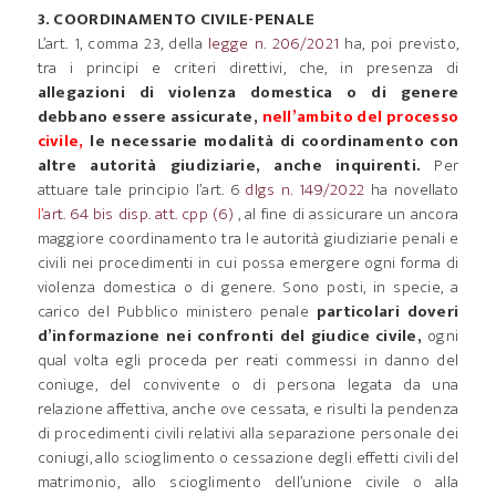
3. COORDINAMENTO CIVILE-PENALE
L’art. 1, comma 23, della
legge n. 206/2021
ha, poi previsto,
tra i principi e criteri direttivi, che, in presenza di
allegazioni di violenza domestica o di genere
debbano essere assicurate,
nell’ambito del processo
civile,
le necessarie modalità di coordinamento con
altre autorità giudiziarie, anche inquirenti.
Per
attuare tale principio l’art. 6
dlgs n. 149/2022
ha novellato
l’
art. 64 bis disp. att. cpp
(6)
, al fine di assicurare un ancora
maggiore coordinamento tra le autorità giudiziarie penali e
civili nei procedimenti in cui possa emergere ogni forma di
violenza domestica o di genere. Sono posti, in specie, a
carico del Pubblico ministero penale
particolari doveri
d’informazione nei confronti del giudice civile,
ogni
qual volta egli proceda per reati commessi in danno del
coniuge, del convivente o di persona legata da una
relazione affettiva, anche ove cessata, e risulti la pendenza
di procedimenti civili relativi alla separazione personale dei
coniugi, allo scioglimento o cessazione degli effetti civili del
matrimonio, allo scioglimento dell’unione civile o alla