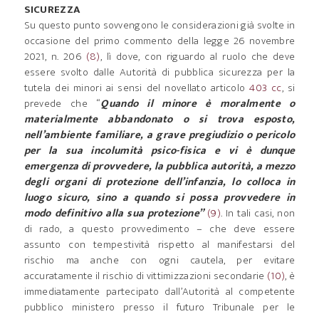
SICUREZZA
Su questo punto sovvengono le considerazioni già svolte in
occasione del primo commento della legge 26 novembre
2021, n. 206
(8)
, lì dove, con riguardo al ruolo che deve
essere svolto dalle Autorità di pubblica sicurezza per la
tutela dei minori ai sensi del novellato articolo
403 cc
, si
prevede che “
Quando il minore è moralmente o
materialmente abbandonato o si trova esposto,
nell’ambiente familiare, a grave pregiudizio o pericolo
per la sua incolumità psico-fisica e vi è dunque
emergenza di provvedere, la pubblica autorità, a mezzo
degli organi di protezione dell’infanzia, lo colloca in
luogo sicuro, sino a quando si possa provvedere in
modo definitivo alla sua protezione”
(9)
. In tali casi, non
di rado, a questo provvedimento – che deve essere
assunto con tempestività rispetto al manifestarsi del
rischio ma anche con ogni cautela, per evitare
accuratamente il rischio di vittimizzazioni secondarie
(10)
, è
immediatamente partecipato dall’Autorità al competente
pubblico ministero presso il futuro Tribunale per le