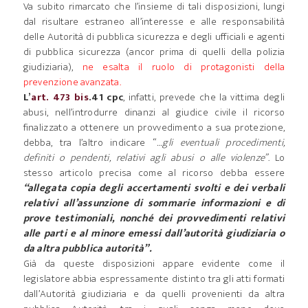
Va subito rimarcato che l’insieme di tali disposizioni, lungi
dal risultare estraneo all’interesse e alle responsabilità
delle Autorità di pubblica sicurezza e degli ufficiali e agenti
di pubblica sicurezza (ancor prima di quelli della polizia
giudiziaria),
ne esalta il ruolo di protagonisti della
prevenzione avanzata.
L’
art. 473 bis
.41 cpc
, infatti, prevede che la vittima degli
abusi, nell’introdurre dinanzi al giudice civile il ricorso
finalizzato a ottenere un provvedimento a sua protezione,
debba, tra l’altro indicare “
…gli eventuali procedimenti,
definiti o pendenti, relativi agli abusi o alle violenze”
. Lo
stesso articolo precisa come al ricorso debba essere
“allegata copia degli accertamenti svolti e dei verbali
relativi all’assunzione di sommarie informazioni e di
prove testimoniali, nonché dei provvedimenti relativi
alle parti e al minore emessi dall’autorità giudiziaria o
da altra pubblica autorità”.
Già da queste disposizioni appare evidente come il
legislatore abbia espressamente distinto tra gli atti formati
dall’Autorità giudiziaria e da quelli provenienti da altra