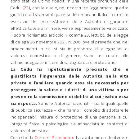
sono stati da ultimo ribaditi in una recente pronuncia della
Cedu
(22)
, con la quale, nel ricostruire l’aggiornato quadro
giuridico attraverso il quale si determina in Italia il corretto
esercizio del potere/dovere delle Autorità di garantire
effettiva tutela al minore, viene espressamente valorizzato
il sopra richiamato articolo 1, comma 23, lett. b), della legge
di delega 26 novembre 2021, n. 206, ove si prevede che, nei
procedimenti in cui si sia in presenza di allegazioni di
violenza domestica o di genere, siano assicurate alle
vittime adeguate misure di salvaguardia e protezione.
La Cedu ha ripetutamente precisato che è
giustificata l’ingerenza delle Autorità nella vita
privata e familiare quando essa sia necessaria per
proteggere la salute e i diritti di una vittima o per
prevenire la commissione di delitti al cui rischio essa
sia esposta.
Sono le Autorità nazionali – tra le quali quelle
di pubblica sicurezza – che hanno il compito di adottare le
indispensabili misure di protezione di una persona la cui
integrità fisica o psicologica sia minacciata in contesti di
violenza domestica.
Cosicché la
Corte di Strasburgo
ha avuto modo di ritenere