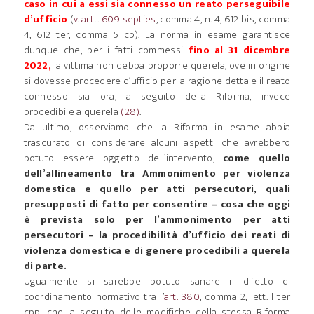
caso in cui a essi sia connesso un reato perseguibile
d’ufficio
(
v. artt. 609 septies
, comma 4, n. 4, 612 bis, comma
4, 612 ter, comma 5 cp). La norma in esame garantisce
dunque che, per i fatti commessi
fino al 31 dicembre
2022,
la vittima non debba proporre querela, ove in origine
si dovesse procedere d’ufficio per la ragione detta e il reato
connesso sia ora, a seguito della Riforma, invece
procedibile a querela
(28)
.
Da ultimo, osserviamo che la Riforma in esame abbia
trascurato di considerare alcuni aspetti che avrebbero
potuto essere oggetto dell’intervento,
come quello
dell’allineamento tra Ammonimento per violenza
domestica e quello per atti persecutori, quali
presupposti di fatto per consentire – cosa che oggi
è prevista solo per l’ammonimento per atti
persecutori – la procedibilità d’ufficio dei reati di
violenza domestica e di genere procedibili a querela
di parte.
Ugualmente si sarebbe potuto sanare il difetto di
coordinamento normativo tra l’
art. 380
, comma 2, lett. l ter
cpp, che, a seguito delle modifiche della stessa Riforma