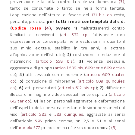
prevenzione e la lotta contro la violenza domestica
(3)
,
tanto se consumate o tanto se nella forma tentata.
L’applicazione dell’istituto di favore del
131 bis cp
resta,
pertanto, preclusa
per tutti i reati contemplati dal c.d.
(
Codice rosso
(4)
, ovvero 1)
maltrattamenti contro
familiari e conviventi (
art. 572 cp.
fattispecie non
espressamente contemplata nelle esclusioni in quanto il
suo minio edittale, stabilito in tre anni, la sottrae
all’applicazione dell’istituto);
2)
costrizione o induzione al
matrimonio (
articolo 558 bis
);
3)
violenza sessuale,
aggravata e di gruppo (
articoli 609 bis
,
609 ter
e
609 octies
cp);
4)
atti sessuali con minorenne (
articolo 609 quater
cp
);
5)
corruzione di minorenne
(articolo 609 quinquies
cp
);
6)
atti persecutori (
articolo 612 bis cp
);
7)
diffusione
illecita di immagini o video sessualmente espliciti (
articolo
612 ter cp
);
8)
lesioni personali aggravate e deformazione
dell’aspetto della persona mediante lesioni permanenti al
viso (
articolo 582
e
583 quinquies
, aggravate ai sensi
dell’articolo
576
, primo comma, nn. 2,5 e 5.1 e ai sensi
dell’
articolo 577
, primo comma n.1 e secondo comma)
(5)
.