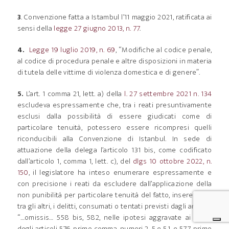
3
. Convenzione fatta a Istambul l’11 maggio 2021, ratificata ai
sensi della
legge 27 giugno 2013, n. 77
.
4.
Legge 19 luglio 2019, n. 69
, “Modifiche al codice penale,
al codice di procedura penale e altre disposizioni in materia
di tutela delle vittime di violenza domestica e di genere”.
5.
L’art. 1 comma 21, lett. a) della
l. 27 settembre 2021 n. 134
escludeva espressamente che, tra i reati presuntivamente
esclusi dalla possibilità di essere giudicati come di
particolare tenuità, potessero essere ricompresi quelli
riconducibili alla Convenzione di Istanbul. In sede di
attuazione della delega l’articolo 131 bis, come codificato
dall’articolo 1, comma 1, lett. c), del
dlgs 10 ottobre 2022, n.
150
, il legislatore ha inteso enumerare espressamente e
con precisione i reati da escludere dall’applicazione della
non punibilità per particolare tenuità del fatto, inserendovi,
tra gli altri, i delitti, consumati o tentati previsti dagli articoli:
“…omissis… 558 bis, 582, nelle ipotesi aggravate ai sensi
degli articoli 576, primo comma, numeri 2, 5 e 5.1, e 577, primo