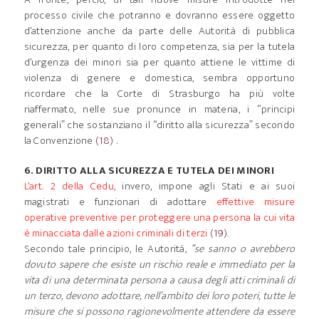
processo civile che potranno e dovranno essere oggetto
d’attenzione anche da parte delle Autorità di pubblica
sicurezza, per quanto di loro competenza, sia per la tutela
d’urgenza dei minori sia per quanto attiene le vittime di
violenza di genere e domestica, sembra opportuno
ricordare che la Corte di Strasburgo ha più volte
riaffermato, nelle sue pronunce in materia, i “principi
generali” che sostanziano il “diritto alla sicurezza” secondo
la Convenzione
(18)
.
6. DIRITTO ALLA SICUREZZA E TUTELA DEI MINORI
L’art. 2 della Cedu
, invero, impone agli Stati e ai suoi
magistrati e funzionari di adottare
effettive misure
operative preventive per proteggere una persona la cui vita
è minacciata dalle azioni criminali di terzi
(19)
.
Secondo tale principio, le Autorità,
“se sanno o avrebbero
dovuto sapere che esiste un rischio reale e immediato per la
vita di una determinata persona a causa degli atti criminali di
un terzo, devono adottare, nell’ambito dei loro poteri, tutte le
misure che si possono ragionevolmente attendere da essere