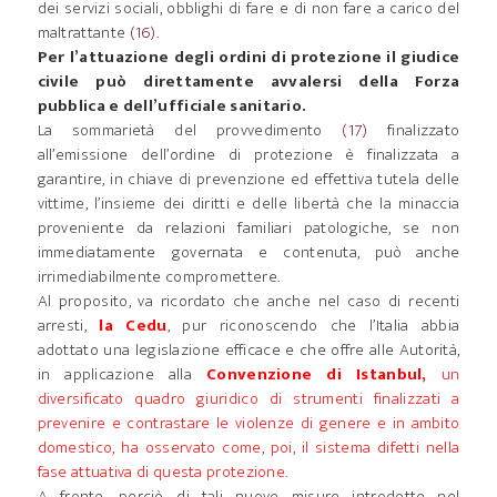
dei servizi sociali, obblighi di fare e di non fare a carico del
maltrattante
(16)
.
Per l’attuazione degli ordini di protezione il giudice
civile può direttamente avvalersi della Forza
pubblica e dell’ufficiale sanitario.
La sommarietà del provvedimento
(17)
finalizzato
all’emissione dell’ordine di protezione è finalizzata a
garantire, in chiave di prevenzione ed effettiva tutela delle
vittime, l’insieme dei diritti e delle libertà che la minaccia
proveniente da relazioni familiari patologiche, se non
immediatamente governata e contenuta, può anche
irrimediabilmente compromettere.
Al proposito, va ricordato che anche nel caso di recenti
arresti,
la Cedu
, pur riconoscendo che l’Italia abbia
adottato una legislazione efficace e che offre alle Autorità,
in applicazione alla
Convenzione di Istanbul,
un
diversificato quadro giuridico di strumenti finalizzati a
prevenire e contrastare le violenze di genere e in ambito
domestico, ha osservato come, poi, il sistema difetti nella
fase attuativa di questa protezione.
A fronte, perciò, di tali nuove misure introdotte nel