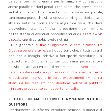
persone, per i minorenni e per le famiglie – conseguono
anche parallele azioni penali. Ecco, allora, che, previe intese
verbali anche con il competente pubblico ministero penale,
sarà buona prassi che sia la stessa polizia giudiziaria a dare
almeno sintetica notizia anche al giudice civile, che deve
provvedere alla definitiva protezione del minore,
dell’esistenza di eventuali procedimenti di cui all’
art. 64 bis
disp. att. cpp
di cui abbia avuto notizia.
Piu in generale,
al fine di agevolare le comunicazioni tra
Giustizia penale e civile
, sarà opportuno che, in tutti i casi di
denunce o indagini relative a fattispecie riconducibili al
predetto art. 64 bis, la polizia giudiziaria provveda, ove
possibile, ad accertare direttamente –
sentendo le
persone interessate e i professionisti che eventualmente
le assistano – se siano in corso procedimenti civili di cui
all’art. 64 bis disp. att. cpp, dandone notizia al pubblico
ministero procedente con opportuno risalto.
5. TUTELE IN AMBITO CIVILE E AMMONIMENTO DEL
QUESTORE
Ulteriormente, la Riforma introduce, sempre in materia di