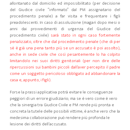
allontanato dal domicilio ed impossibilitato (per decisione
del Giudice civile “informato” dal PM assignatario del
procedimento penale) a far visita e frequentare i figli
preadolescenti. In caso di assoluzione (magari dopo mesi o
anni dai provvedimenti di urgenza del Giudice del
procedimento civile)
sarà stato in ogni caso fortemente
penalizzato, oltre che dal procedimento penale (che di per
sé è già una pena tanto più se un accusato è poi assolto),
anche in sede civile che così pesantemente lo ha colpito
limitandolo nei suoi diritti genitoriali (per non dire delle
ripercussioni sui bambini piccoli dall’aver percepito il padre
come un soggetto pericoloso obbligato ad abbandonare la
casa e, appunto, i figli).
Forse la prassi applicativa potrà evitare le conseguenze
peggiori di un errore giudiziario; ma se è vero come è vero
che la sinergia tra Giudice Civile e PM rende più pronta e
concreta la tutele delle possibili vittime, è anche vero che la
medesima collaborazione può rendere più profonda le
lesione dei diritti dell’accusato.