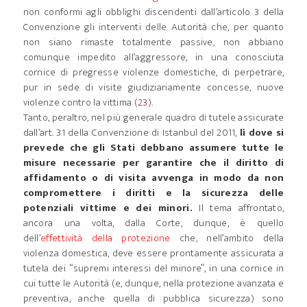
non conformi agli obblighi discendenti dall’articolo 3 della
Convenzione gli interventi delle Autorità che, per quanto
non siano rimaste totalmente passive, non abbiano
comunque impedito all’aggressore, in una conosciuta
cornice di pregresse violenze domestiche, di perpetrare,
pur in sede di visite giudiziariamente concesse, nuove
violenze contro la vittima
(23)
.
Tanto, peraltro, nel più generale quadro di tutele assicurate
dall’art. 31 della Convenzione di Istanbul del 2011,
lì dove si
prevede che gli Stati debbano assumere tutte le
misure necessarie per garantire che il diritto di
affidamento o di visita avvenga in modo da non
compromettere i diritti e la sicurezza delle
potenziali vittime e dei minori.
Il tema affrontato,
ancora una volta, dalla Corte, dunque, è quello
dell’
effettività della protezione
che, nell’ambito della
violenza domestica, deve essere prontamente assicurata a
tutela dei “supremi interessi del minore”, in una cornice in
cui tutte le Autorità (e, dunque, nella protezione avanzata e
preventiva, anche quella di pubblica sicurezza) sono