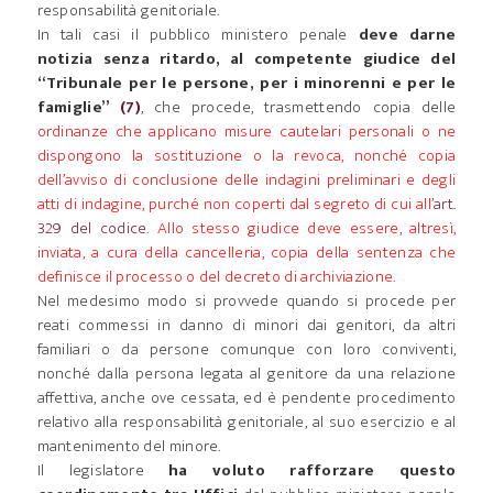
responsabilità genitoriale.
In tali casi il pubblico ministero penale
deve darne
notizia senza ritardo, al competente giudice del
“Tribunale per le persone, per i minorenni e per le
famiglie”
(7)
, che procede, trasmettendo copia delle
ordinanze che applicano misure cautelari personali o ne
dispongono la sostituzione o la revoca, nonché copia
dell’avviso di conclusione delle indagini preliminari e degli
atti di indagine, purché non coperti dal segreto di cui all’
art.
329 del codice
. Allo stesso giudice deve essere, altresì,
inviata, a cura della cancelleria, copia della sentenza che
definisce il processo o del decreto di archiviazione.
Nel medesimo modo si provvede quando si procede per
reati commessi in danno di minori dai genitori, da altri
familiari o da persone comunque con loro conviventi,
nonché dalla persona legata al genitore da una relazione
affettiva, anche ove cessata, ed è pendente procedimento
relativo alla responsabilità genitoriale, al suo esercizio e al
mantenimento del minore.
Il legislatore
ha voluto rafforzare questo