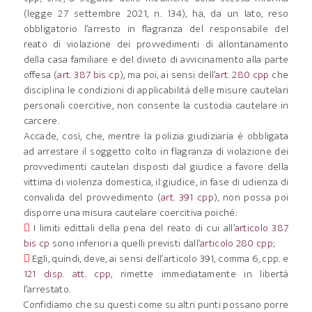
(legge 27 settembre 2021, n. 134), ha, da un lato, reso
obbligatorio l’arresto in flagranza del responsabile del
reato di violazione dei provvedimenti di allontanamento
della casa familiare e del divieto di avvicinamento alla parte
offesa (
art. 387 bis cp
), ma poi, ai sensi dell’
art. 280 cpp
che
disciplina le condizioni di applicabilità delle misure cautelari
personali coercitive, non consente la custodia cautelare in
carcere.
Accade, così, che, mentre la polizia giudiziaria è obbligata
ad arrestare il soggetto colto in flagranza di violazione dei
provvedimenti cautelari disposti dal giudice a favore della
vittima di violenza domestica, il giudice, in fase di udienza di
convalida del provvedimento (
art. 391 cpp
), non possa poi
disporre una misura cautelare coercitiva poiché:

I limiti edittali della pena del reato di cui all’
articolo 387
bis cp
sono inferiori a quelli previsti dall’
articolo 280 cpp
;

Egli, quindi, deve, ai sensi dell’articolo 391, comma 6, cpp. e
121 disp. att. cpp
, rimette immediatamente in libertà
l’arrestato.
Confidiamo che su questi come su altri punti possano porre