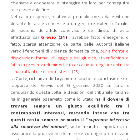
chiamate a cooperare e interagire tra loro per conseguire
tale essenziale fine.
Nel caso di specie, relativo al pericolo corso dalle vittime
durante le visite concesse a un genitore violento, l’analisi
del sistema dell’affido condiviso e del diritto di visita
effettuata dal
Grevio
(24)
, avrebbe fatto emergere, di
fatto, scarsa attenzione da parte delle Autorità italiane
verso i fenomeni di violenza domestica che,
pur a fronte di
disposizioni formali di legge e del giudice, si verifichino di
fatto in presenza di minori e in occasione degli incontri tra
il maltrattante e i minori stessi
(25)
.
La Corte, richiamando largamente anche le conclusione del
rapporto del Grevio del 13 gennaio 2020 sull’Italia e
censurando questa volta le decisioni del tribunale italiano,
ha in generale osservato come lo Stato
ha il dovere di
trovare sempre un giusto equilibrio tra i
contrapposti interessi, restando inteso che tra
questi resta sempre primario il “
supremo interesse
alla sicurezza del minore
”, sottolineando l’importanza di
assicurare la protezione del minore con ogni prontezza in