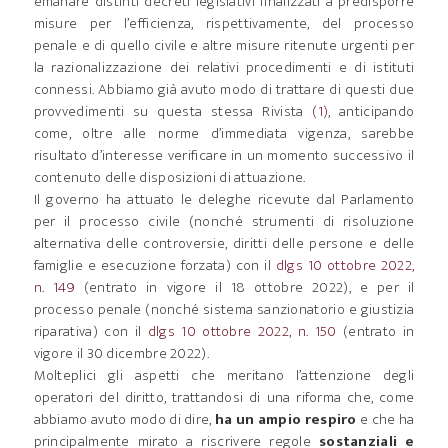
emanare distinti decreti legislativi finalizzati a predisporre
misure per l’efficienza, rispettivamente, del processo
penale e di quello civile e altre misure ritenute urgenti per
la razionalizzazione dei relativi procedimenti e di istituti
connessi. Abbiamo già avuto modo di trattare di questi due
provvedimenti su questa stessa Rivista
(1)
, anticipando
come, oltre alle norme d’immediata vigenza, sarebbe
risultato d’interesse verificare in un momento successivo il
contenuto delle disposizioni di attuazione.
Il governo ha attuato le deleghe ricevute dal Parlamento
per il processo civile (nonché strumenti di risoluzione
alternativa delle controversie, diritti delle persone e delle
famiglie e esecuzione forzata) con il
dlgs 10 ottobre 2022,
n. 149
(entrato in vigore il 18 ottobre 2022), e per il
processo penale (nonché sistema sanzionatorio e giustizia
riparativa) con il
dlgs 10 ottobre 2022, n. 150
(entrato in
vigore il 30 dicembre 2022).
Molteplici gli aspetti che meritano l’attenzione degli
operatori del diritto, trattandosi di una riforma che, come
abbiamo avuto modo di dire,
ha un ampio respiro
e che ha
principalmente mirato a riscrivere regole
sostanziali e