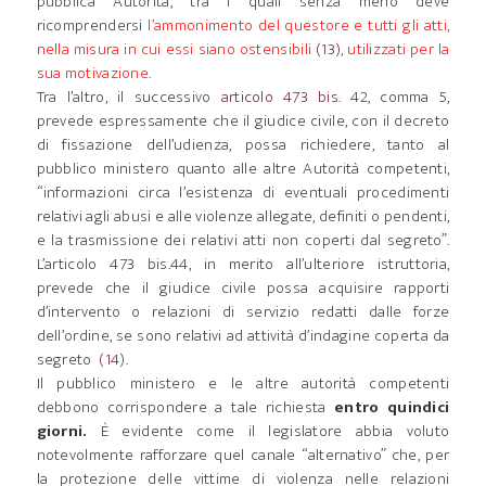
pubblica Autorità, tra i quali senza meno deve
ricomprendersi
l’ammonimento del questore e tutti gli atti,
nella misura in cui essi siano ostensibili
(13)
, utilizzati per la
sua motivazione.
Tra l’altro, il successivo
articolo 473 bis.
42, comma 5,
prevede espressamente che il giudice civile, con il decreto
di fissazione dell’udienza, possa richiedere, tanto al
pubblico ministero quanto alle altre Autorità competenti,
“informazioni circa l’esistenza di eventuali procedimenti
relativi agli abusi e alle violenze allegate, definiti o pendenti,
e la trasmissione dei relativi atti non coperti dal segreto”.
L’articolo 473 bis.44, in merito all’ulteriore istruttoria,
prevede che il giudice civile possa acquisire rapporti
d’intervento o relazioni di servizio redatti dalle forze
dell’ordine, se sono relativi ad attività d’indagine coperta da
segreto
(14)
.
Il pubblico ministero e le altre autorità competenti
debbono corrispondere a tale richiesta
entro quindici
giorni.
È evidente come il legislatore abbia voluto
notevolmente rafforzare quel canale “alternativo” che, per
la protezione delle vittime di violenza nelle relazioni