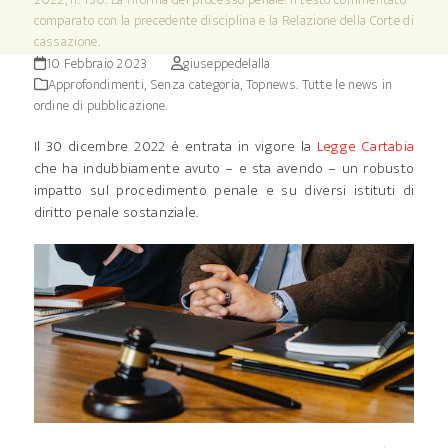
comparato con la precedente disciplina e la Relazione della Corte di
cassazione.
10 Febbraio 2023
giuseppedelalla
Approfondimenti
,
Senza categoria
,
Topnews. Tutte le news in
ordine di pubblicazione.
Il 30 dicembre 2022 è entrata in vigore la
Legge Cartabia
che ha indubbiamente avuto – e sta avendo – un robusto
impatto sul procedimento penale e su diversi istituti di
diritto penale sostanziale.