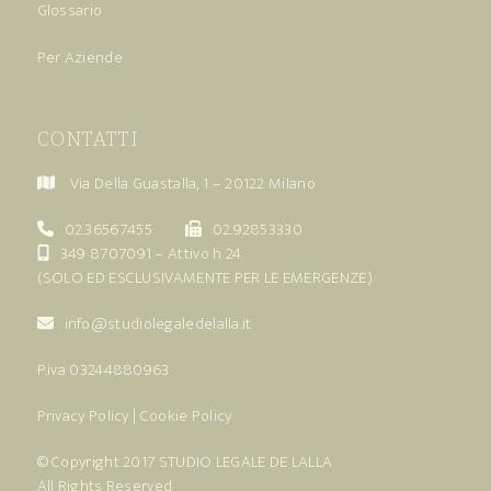
Glossario
Per Aziende
CONTATTI
Via Della Guastalla, 1 – 20122 Milano
02.36567455
02.92853330
349 8707091
– Attivo h 24
(SOLO ED ESCLUSIVAMENTE PER LE EMERGENZE)
info@studiolegaledelalla.it
P.iva 03244880963
Privacy Policy
|
Cookie Policy
© Copyright 2017
STUDIO LEGALE DE LALLA
All Rights Reserved