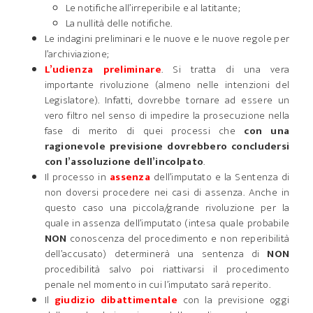
Le notifiche all’irreperibile e al latitante;
La nullità delle notifiche.
Le indagini preliminari e le nuove e le nuove regole per
l’archiviazione;
L’udienza preliminare
. Si tratta di una vera
importante rivoluzione (almeno nelle intenzioni del
Legislatore). Infatti, dovrebbe tornare ad essere un
vero filtro nel senso di impedire la prosecuzione nella
fase di merito di quei processi che
con una
ragionevole previsione dovrebbero concludersi
con l’assoluzione dell’incolpato
.
Il processo in
assenza
dell’imputato e la Sentenza di
non doversi procedere nei casi di assenza. Anche in
questo caso una piccola/grande rivoluzione per la
quale in assenza dell’imputato (intesa quale probabile
NON
conoscenza del procedimento e non reperibilità
dell’accusato) determinerà una sentenza di
NON
procedibilità salvo poi riattivarsi il procedimento
penale nel momento in cui l’imputato sarà reperito.
Il
giudizio dibattimentale
con la previsione oggi