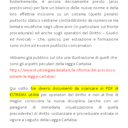
Evidentemente, è ancora decisamente presto (anzi,
prestissimo) per fare un bilancio delle nuove norme e della
loro effettiva incisione su un sistema (quello penale)
piuttosto statico sebbene contraddistinto da numerose ma
limitate modifiche negli ultimi anni (in particolare sul fronte
procedurale) ed anche sugli operatori del Diritto – Giudici
ed Avvocati – che, spesso, per estrazione e formazione
sono inclini ad essere piuttosto conservatori.
Abbiamo già pubblico sul sito una illustrazione di quelli che
sono gli aspetti peculiari della legge Cartabia:
https://www.studiolegaledelalla.it/la-riforma-del-processo-
penale-la-legge-cartabia/
Qui sotto,
tre diversi documenti da scaricare in PDF di
ESTREMA utilità
per operatori del diritto e non al fine di
meglio conoscere la nuova disciplina (anche con un
paragone di immediata visualizzazione di quella
precedente) di diritto sostanziale e procedurale entrata in
vigore a seguito della Legge Cartabia: