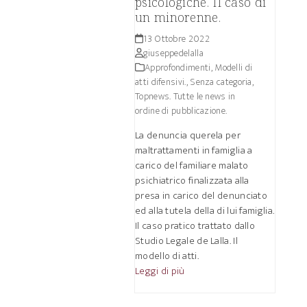
psicologiche. Il caso di
un minorenne.
13 Ottobre 2022
giuseppedelalla
Approfondimenti
,
Modelli di
atti difensivi.
,
Senza categoria
,
Topnews. Tutte le news in
ordine di pubblicazione.
La denuncia querela per
maltrattamenti in famiglia a
carico del familiare malato
psichiatrico finalizzata alla
presa in carico del denunciato
ed alla tutela della di lui famiglia.
Il caso pratico trattato dallo
Studio Legale de Lalla. Il
modello di atti.
Leggi di più