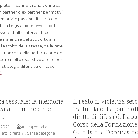
piuto in danno di una donna da
n partner o ex partner per motivi
emotivi e passionali. L'articolo
 della Legislazione ovvero del
so e di altri interventi del
e ma anche del supporto alla
ll'ascolto della stessa, della rete
to nonchè della rieducazione del
uadro molto esaustivo anche per
a strategia difensiva efficace.
iù
za sessuale: la memoria
Il reato di violenza ses
va al termine delle
tra tutela della parte of
i.
diritto di difesa dell’accu
Corso della Fondazione
 2021
giuseppedelalla
Gulotta e la Docenza del
i atti difensivi.
,
Senza categoria
,