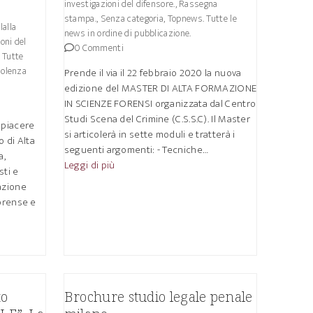
investigazioni del difensore.
,
Rassegna
stampa.
,
Senza categoria
,
Topnews. Tutte le
alla
news in ordine di pubblicazione.
ioni del
0 Commenti
 Tutte
iolenza
Prende il via il 22 febbraio 2020 la nuova
edizione del MASTER DI ALTA FORMAZIONE
IN SCIENZE FORENSI organizzata dal Centro
Studi Scena del Crimine (C.S.S.C). Il Master
 piacere
si articolerà in sette moduli e tratterà i
o di Alta
seguenti argomenti: - Tecniche…
a,
Leggi di più
sti e
azione
forense e
to
Brochure studio legale penale