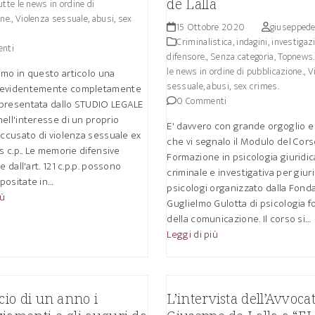
de Lalla
tte le news in ordine di
ne.
,
Violenza sessuale, abusi, sex
15 Ottobre 2020
giuseppedel
Criminalistica, indagini, investigaz
nti
difensore.
,
Senza categoria
,
Topnews.
le news in ordine di pubblicazione.
,
V
amo in questo articolo una
sessuale, abusi, sex crimes.
(evidentemente completamente
0 Commenti
presentata dallo STUDIO LEGALE
ell'interesse di un proprio
E' davvero con grande orgoglio e
accusato di violenza sessuale ex
che vi segnalo il Modulo del Cors
is c.p.. Le memorie difensive
Formazione in psicologia giuridic
e dall'art. 121 c.p.p. possono
criminale e investigativa per giuri
positate in…
psicologi organizzato dalla Fond
iù
Guglielmo Gulotta di psicologia 
della comunicazione. Il corso si…
Leggi di più
ncio di un anno i
L’intervista dell’Avvoca