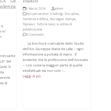
LE”. La
milano
violenza
9 Marzo 2014
admin
Atti persecutori (stalking). Disciplina,
Sentenze e difesa.
,
Rassegna stampa.
,
Topnews. Tutte le news in ordine di
 le
pubblicazione.
e ed
0 Commenti
ex
La brochure scaricabile dello Studio
dell’Avv. Giuseppe Maria de Lalla – ogni
informazione a portata di mano. E’
teressante
evidente che la professione dell’Avvocato
LE" del
– così come la maggior parte di quelle
anò. Si
intellettuali ma non solo –…
sta
Leggi di più
mminile
ma di