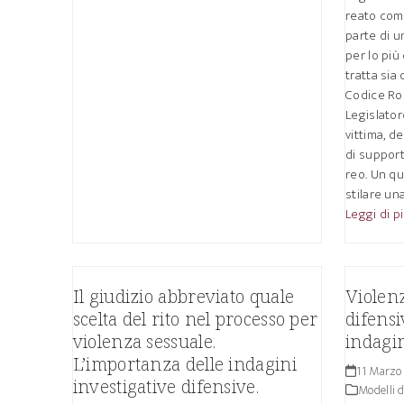
reato com
parte di u
per lo più 
tratta sia
Codice Ros
Legislator
vittima, de
di suppor
reo. Un q
stilare un
Leggi di p
Il giudizio abbreviato quale
Violen
scelta del rito nel processo per
difensi
violenza sessuale.
indagin
L’importanza delle indagini
11 Marzo
investigative difensive.
Modelli d