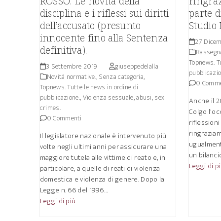
ROSSO. Le novità della
ringraz
disciplina e i riflessi sui diritti
parte di
dell’accusato (presunto
Studio 
innocente fino alla Sentenza
27 Dicem
definitiva).
Rassegn
Topnews. Tu
3 Settembre 2019
giuseppedelalla
pubblicazio
Novità normative.
,
Senza categoria
,
0 Comme
Topnews. Tutte le news in ordine di
pubblicazione.
,
Violenza sessuale, abusi, sex
Anche il 2
crimes.
Colgo l'oc
0 Commenti
riflessioni
ringraziam
Il legislatore nazionale è intervenuto più
ugualment
volte negli ultimi anni per assicurare una
un bilanci
maggiore tutela alle vittime di reato e, in
Leggi di p
particolare, a quelle di reati di violenza
domestica e violenza di genere. Dopo la
Legge n. 66 del 1996…
Leggi di più