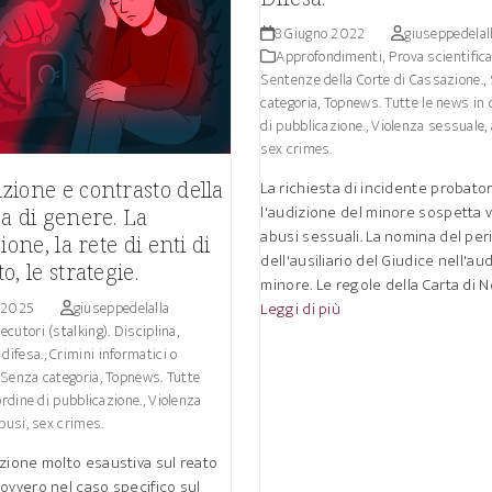
8 Giugno 2022
giuseppedelal
Approfondimenti
,
Prova scientifica
Sentenze della Corte di Cassazione.
,
categoria
,
Topnews. Tutte le news in 
di pubblicazione.
,
Violenza sessuale, 
sex crimes.
La richiesta di incidente probator
ione e contrasto della
l'audizione del minore sospetta v
a di genere. La
abusi sessuali. La nomina del per
ione, la rete di enti di
dell'ausiliario del Giudice nell'au
o, le strategie.
minore. Le regole della Carta di N
Leggi di più
 2025
giuseppedelalla
ecutori (stalking). Disciplina,
difesa.
,
Crimini informatici o
,
Senza categoria
,
Topnews. Tutte
ordine di pubblicazione.
,
Violenza
busi, sex crimes.
zione molto esaustiva sul reato
ovvero nel caso specifico sul