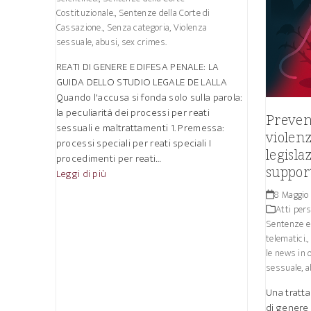
Costituzionale.
,
Sentenze della Corte di
Cassazione.
,
Senza categoria
,
Violenza
sessuale, abusi, sex crimes.
REATI DI GENERE E DIFESA PENALE: LA
GUIDA DELLO STUDIO LEGALE DE LALLA
Quando l'accusa si fonda solo sulla parola:
la peculiarità dei processi per reati
Prevenz
sessuali e maltrattamenti 1. Premessa:
violenz
processi speciali per reati speciali I
legislaz
procedimenti per reati…
support
Leggi di più
8 Maggio
Atti pers
Sentenze e 
telematici.
le news in 
sessuale, a
Una tratta
di genere 