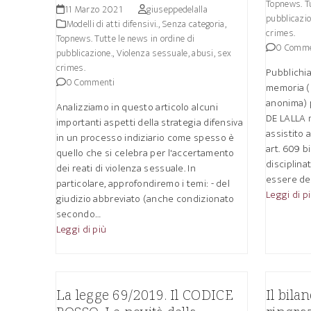
Topnews. Tu
11 Marzo 2021
giuseppedelalla
pubblicazio
Modelli di atti difensivi.
,
Senza categoria
,
crimes.
Topnews. Tutte le news in ordine di
0 Comme
pubblicazione.
,
Violenza sessuale, abusi, sex
crimes.
Pubblichi
0 Commenti
memoria 
anonima) 
Analizziamo in questo articolo alcuni
DE LALLA n
importanti aspetti della strategia difensiva
assistito 
in un processo indiziario come spesso è
art. 609 b
quello che si celebra per l'accertamento
disciplinat
dei reati di violenza sessuale. In
essere de
particolare, approfondiremo i temi: - del
Leggi di p
giudizio abbreviato (anche condizionato
secondo…
Leggi di più
La legge 69/2019. Il CODICE
Il bila