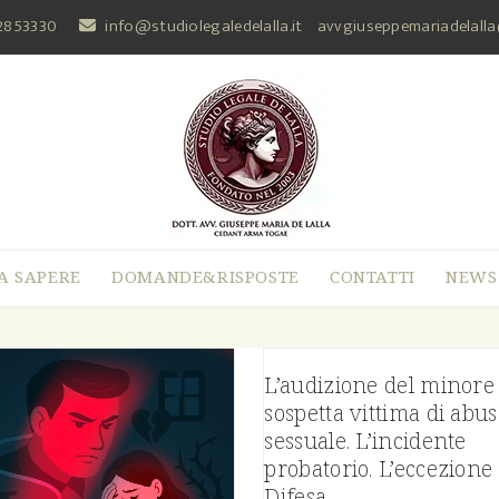
2853330
info@studiolegaledelalla.it
avvgiuseppemariadelall
A SAPERE
DOMANDE&RISPOSTE
CONTATTI
NEWS
L’audizione del minore
sospetta vittima di abu
sessuale. L’incidente
probatorio. L’eccezione 
Difesa.