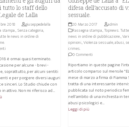
iamenti e gli auguri da
Giuseppe de Lalla a “EL
 tutto lo staff dello
difesa dell’accusato di 
Legale de Lalla
sessuale.
bre 2018
giuseppedelalla
20 Marzo 2017
admin
a stampa.
,
Senza categoria
,
Rassegna stampa.
,
Topnews. Tutte
tte le news in ordine di
news in ordine di pubblicazione.
,
Vari
ne.
opinioni.
,
Violenza sessuale, abusi, s
nti
crimes.
0 Commenti
018 è ormai quasi terminato.
Riportiamo in queste pagine l'in
casione per alcune - brevi -
articolo comparso sul mensile "EL
 e, soprattutto, per alcuni sentiti
mese di marzo a firma di Fiamma S
enti e per porgere diversi auguri
tratta di una interessante intervi
e sinceri. Lo Studio chiude con
pubblicata sul noto periodico fe
o in attivo. Non mi riferisco ad…
nell'ambito di una inchiesta in te
iù
abusi psicologici e…
Leggi di più