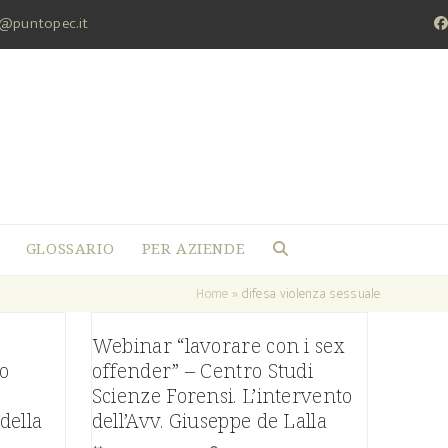
a@puntopec.it
F
GLOSSARIO
PER AZIENDE
Home
»
difesa violenza sessuale
Webinar “lavorare con i sex
so
offender” – Centro Studi
Scienze Forensi. L’intervento
della
dell’Avv. Giuseppe de Lalla