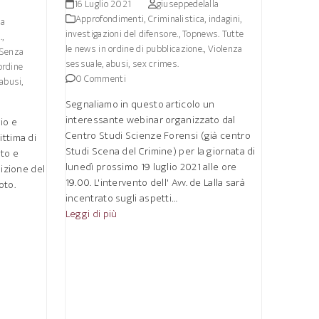
16 Luglio 2021
giuseppedelalla
Approfondimenti
,
Criminalistica, indagini,
la
investigazioni del difensore.
,
Topnews. Tutte
.
,
le news in ordine di pubblicazione.
,
Violenza
Senza
sessuale, abusi, sex crimes.
ordine
0 Commenti
abusi,
Segnaliamo in questo articolo un
interessante webinar organizzato dal
io e
Centro Studi Scienze Forensi (già centro
ittima di
Studi Scena del Crimine) per la giornata di
ito e
lunedì prossimo 19 luglio 2021 alle ore
dizione del
19.00. L'intervento dell' Avv. de Lalla sarà
oto.
incentrato sugli aspetti…
Leggi di più