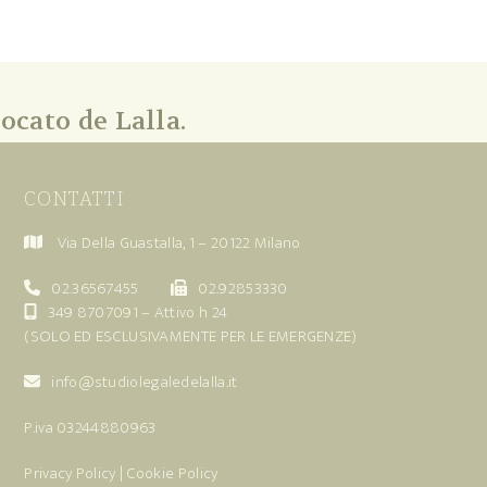
ocato de Lalla.
CONTATTI
Via Della Guastalla, 1 – 20122 Milano
02.36567455
02.92853330
349 8707091
– Attivo h 24
(SOLO ED ESCLUSIVAMENTE PER LE EMERGENZE)
info@studiolegaledelalla.it
P.iva 03244880963
Privacy Policy
|
Cookie Policy