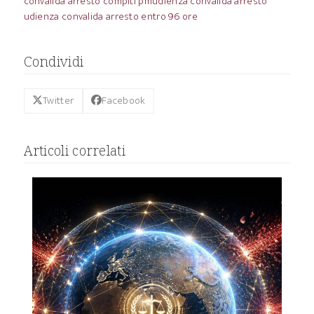
convalida arresto compiti pm
udienza convalida arresto
udienza convalida arresto entro 96 ore
Condividi
Twitter
Facebook
Articoli correlati