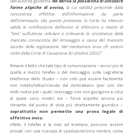
dell’autorità giudiziria.
Ne deriva la possibilità di utilizzare
forme atipiche di avviso,
la cui validità prescinde dalla
conoscenza effettiva dell’informazione da parte
dell’interessato. (da queste premesse, la Corte ha ritenuto
valida la notificazione dell’avviso al difensore a mezzo di
“Sms” sull’utenza cellulare e irrilevante la circostanza della
mancata conoscenza del emssaggio a causa del mancato
ascolto della registazione. Nel medesimos enso cfr sezioni
Unite della Corte di Cassazione 30 ottobre 2002)”
Rimane il fatto che tale tipo di comunicazione – ancor più di
quella a mezzo telefax o del messaggio sulla segreteria
telefonica dello Studio – non solo può essere facilmente
non notato/letta/ricevuta dal destinatario (per uno dei
molti motivi per i quali i messaggi sms non giungono a colui
al quale sono inviati) ma – forse aspetto ancora più
rilevante dal punto di vista più strettamente giuridico –
soprattutto non permette una prova legale di
effettivo invio.
Infatti, il telefax e la mail, ad esempio, possono essere
provati con una ricevuta di spedizione/invio mentre, come