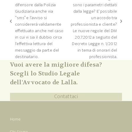
difensore dalla Polizia
sono i parametri dettati
Giudiziaria anche via
dalla legge? E’ possibile
“sms” e l’avviso si
un accodo tra
post
articolo
considererà validamente
professionista e cliente?
precedente:
successivo:
effettuato anche nel caso
Le nuove regole del DM
in cui vi sia il dubbio circa
20.7.2012 a seguito del
l’effettiva lettura del
Decreto Legge n. 1/2012
messaggio da parte del
in tema di onorari del
destinatario.
professionista.
Vuoi avere la migliore difesa?
Scegli lo Studio Legale
dell'Avvocato de Lalla.
Contattaci
Home
Chi Siamo