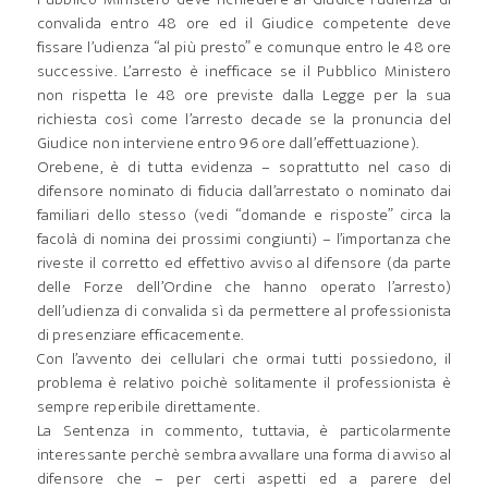
convalida entro 48 ore ed il Giudice competente deve
fissare l’udienza “al più presto” e comunque entro le 48 ore
successive. L’arresto è inefficace se il Pubblico Ministero
non rispetta le 48 ore previste dalla Legge per la sua
richiesta così come l’arresto decade se la pronuncia del
Giudice non interviene entro 96 ore dall’effettuazione).
Orebene, è di tutta evidenza – soprattutto nel caso di
difensore nominato di fiducia dall’arrestato o nominato dai
familiari dello stesso (vedi “domande e risposte” circa la
facolà di nomina dei prossimi congiunti) – l’importanza che
riveste il corretto ed effettivo avviso al difensore (da parte
delle Forze dell’Ordine che hanno operato l’arresto)
dell’udienza di convalida sì da permettere al professionista
di presenziare efficacemente.
Con l’avvento dei cellulari che ormai tutti possiedono, il
problema è relativo poichè solitamente il professionista è
sempre reperibile direttamente.
La Sentenza in commento, tuttavia, è particolarmente
interessante perchè sembra avvallare una forma di avviso al
difensore che – per certi aspetti ed a parere del