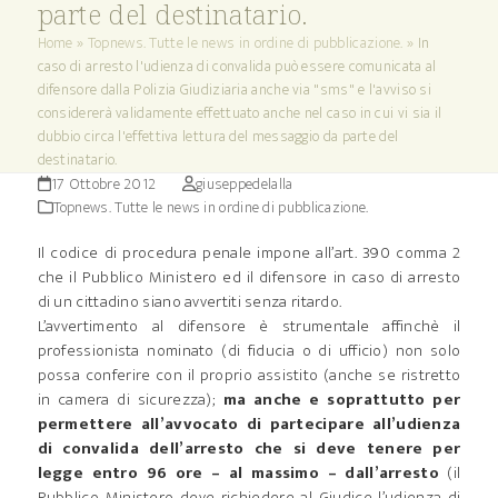
parte del destinatario.
Home
»
Topnews. Tutte le news in ordine di pubblicazione.
»
In
caso di arresto l'udienza di convalida può essere comunicata al
difensore dalla Polizia Giudiziaria anche via "sms" e l'avviso si
considererà validamente effettuato anche nel caso in cui vi sia il
dubbio circa l'effettiva lettura del messaggio da parte del
destinatario.
17 Ottobre 2012
giuseppedelalla
Topnews. Tutte le news in ordine di pubblicazione.
Il codice di procedura penale impone all’art. 390 comma 2
che il Pubblico Ministero ed il difensore in caso di arresto
di un cittadino siano avvertiti senza ritardo.
L’avvertimento al difensore è strumentale affinchè il
professionista nominato (di fiducia o di ufficio) non solo
possa conferire con il proprio assistito (anche se ristretto
in camera di sicurezza);
ma anche e soprattutto per
permettere all’avvocato di partecipare all’udienza
di convalida dell’arresto che si deve tenere per
legge entro 96 ore – al massimo – dall’arresto
(il
Pubblico Ministero deve richiedere al Giudice l’udienza di