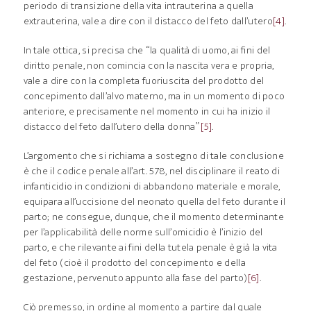
periodo di transizione della vita intrauterina a quella
extrauterina, vale a dire con il distacco del feto dall’utero
[4]
.
In tale ottica, si precisa che “la qualità di uomo, ai fini del
diritto penale, non comincia con la nascita vera e propria,
vale a dire con la completa fuoriuscita del prodotto del
concepimento dall’alvo materno, ma in un momento di poco
anteriore, e precisamente nel momento in cui ha inizio il
distacco del feto dall’utero della donna”
[5]
.
L’argomento che si richiama a sostegno di tale conclusione
è che il codice penale all’art. 578, nel disciplinare il reato di
infanticidio in condizioni di abbandono materiale e morale,
equipara all’uccisione del neonato quella del feto durante il
parto; ne consegue, dunque, che il momento determinante
per l’applicabilità delle norme sull’omicidio è l’inizio del
parto, e che rilevante ai fini della tutela penale è già la vita
del feto (cioè il prodotto del concepimento e della
gestazione, pervenuto appunto alla fase del parto)
[6]
.
Ciò premesso, in ordine al momento a partire dal quale