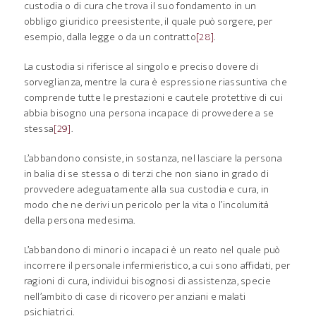
custodia o di cura che trova il suo fondamento in un
obbligo giuridico preesistente, il quale può sorgere, per
esempio, dalla legge o da un contratto
[28]
.
La custodia si riferisce al singolo e preciso dovere di
sorveglianza, mentre la cura è espressione riassuntiva che
comprende tutte le prestazioni e cautele protettive di cui
abbia bisogno una persona incapace di provvedere a se
stessa
[29]
.
L’abbandono consiste, in sostanza, nel lasciare la persona
in balia di se stessa o di terzi che non siano in grado di
provvedere adeguatamente alla sua custodia e cura, in
modo che ne derivi un pericolo per la vita o l’incolumità
della persona medesima.
L’abbandono di minori o incapaci è un reato nel quale può
incorrere il personale infermieristico, a cui sono affidati, per
ragioni di cura, individui bisognosi di assistenza, specie
nell’ambito di case di ricovero per anziani e malati
psichiatrici.