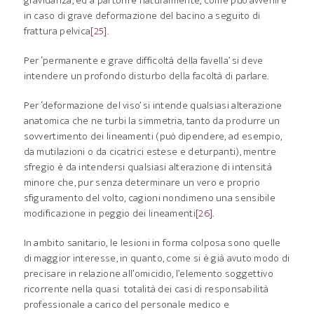
gravidanza, ed a partorire naturalmente, come può avvenire
in caso di grave deformazione del bacino a seguito di
frattura pelvica
[25]
.
Per ‘permanente e grave difficoltà della favella’ si deve
intendere un profondo disturbo della facoltà di parlare.
Per ‘deformazione del viso’ si intende qualsiasi alterazione
anatomica che ne turbi la simmetria, tanto da produrre un
sovvertimento dei lineamenti (può dipendere, ad esempio,
da mutilazioni o da cicatrici estese e deturpanti), mentre
sfregio è da intendersi qualsiasi alterazione di intensità
minore che, pur senza determinare un vero e proprio
sfiguramento del volto, cagioni nondimeno una sensibile
modificazione in peggio dei lineamenti
[26]
.
In ambito sanitario, le lesioni in forma colposa sono quelle
di maggior interesse, in quanto, come si è già avuto modo di
precisare in relazione all’omicidio, l’elemento soggettivo
ricorrente nella quasi totalità dei casi di responsabilità
professionale a carico del personale medico e