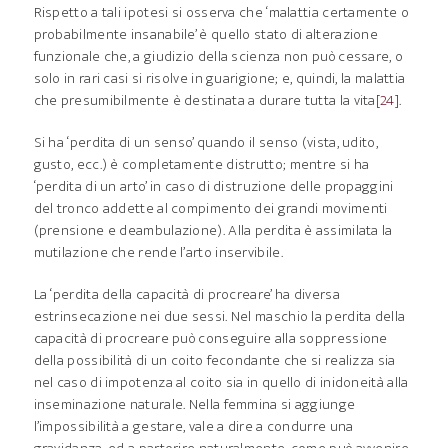
Rispetto a tali ipotesi si osserva che ‘malattia certamente o
probabilmente insanabile’ è quello stato di alterazione
funzionale che, a giudizio della scienza non può cessare, o
solo in rari casi si risolve in guarigione; e, quindi, la malattia
che presumibilmente è destinata a durare tutta la vita
[24]
.
Si ha ‘perdita di un senso’ quando il senso (vista, udito,
gusto, ecc.) è completamente distrutto; mentre si ha
‘perdita di un arto’ in caso di distruzione delle propaggini
del tronco addette al compimento dei grandi movimenti
(prensione e deambulazione). Alla perdita è assimilata la
mutilazione che rende l’arto inservibile.
La ‘perdita della capacità di procreare’ ha diversa
estrinsecazione nei due sessi. Nel maschio la perdita della
capacità di procreare può conseguire alla soppressione
della possibilità di un coito fecondante che si realizza sia
nel caso di impotenza al coito sia in quello di inidoneità alla
inseminazione naturale. Nella femmina si aggiunge
l’impossibilità a gestare, vale a dire a condurre una