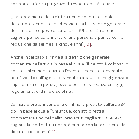
comporta la forma più grave di responsabilità penale.
Quando la morte della vittima non è coperta dal dolo
dell’autore viene in considerazione la fattispecie generale
dell’omicidio colposo di cui all’art. 589 c.p.: “Chiunque
cagiona per colpa la morte di una persona è punito con la
reclusione da sei mesi a cinque anni”
[10]
.
Anche in tal caso si rinvia alla definizione generale
contenuta nell’art. 43, in base al quale “il delitto è colposo, o
contro l’intenzione quando l’evento, anche se preveduto,
non è voluto dall’agente e si verifica a causa di negligenza o
imprudenza o imperizia, ovvero per inosservanza di leggi,
regolamenti, ordini o discipline”.
L’omicidio preterintenzionale, infine, è previsto dall’art. 584
c.p., in base al quale “Chiunque, con atti diretti a
commettere uno dei delitti preveduti dagli art. 581 e 582,
cagiona la morte di un uomo, è punito con la reclusione da
dieci a diciotto anni”
[11]
.