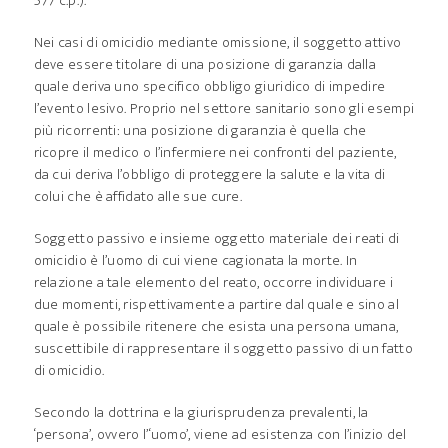
577 c.p.).
Nei casi di omicidio mediante omissione, il soggetto attivo
deve essere titolare di una posizione di garanzia dalla
quale deriva uno specifico obbligo giuridico di impedire
l’evento lesivo. Proprio nel settore sanitario sono gli esempi
più ricorrenti: una posizione di garanzia è quella che
ricopre il medico o l’infermiere nei confronti del paziente,
da cui deriva l’obbligo di proteggere la salute e la vita di
colui che è affidato alle sue cure.
Soggetto passivo e insieme oggetto materiale dei reati di
omicidio è l’uomo di cui viene cagionata la morte. In
relazione a tale elemento del reato, occorre individuare i
due momenti, rispettivamente a partire dal quale e sino al
quale è possibile ritenere che esista una persona umana,
suscettibile di rappresentare il soggetto passivo di un fatto
di omicidio.
Secondo la dottrina e la giurisprudenza prevalenti, la
‘persona’, ovvero l’‘uomo’, viene ad esistenza con l’inizio del