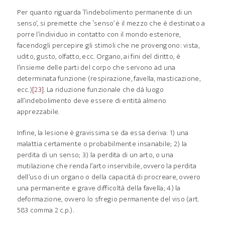
Per quanto riguarda ‘l’indebolimento permanente di un
senso’, si premette che ‘senso’ è il mezzo che è destinato a
porre l’individuo in contatto con il mondo esteriore,
facendogli percepire gli stimoli che ne provengono: vista,
udito, gusto, olfatto, ecc. Organo, ai fini del diritto, è
l’insieme delle parti del corpo che servono ad una
determinata funzione (respirazione, favella, masticazione,
ecc.)
[23]
. La riduzione funzionale che dà luogo
all’indebolimento deve essere di entità almeno
apprezzabile.
Infine, la lesione è gravissima se da essa deriva: 1) una
malattia certamente o probabilmente insanabile; 2) la
perdita di un senso; 3) la perdita di un arto, o una
mutilazione che renda l’arto inservibile, ovvero la perdita
dell’uso di un organo o della capacità di procreare, ovvero
una permanente e grave difficoltà della favella; 4) la
deformazione, ovvero lo sfregio permanente del viso (art.
583 comma 2 c.p.).