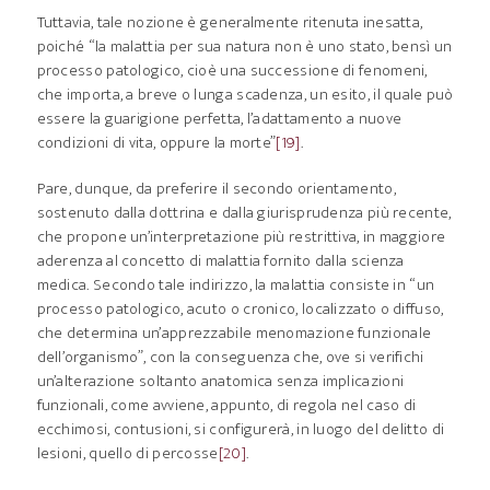
Tuttavia, tale nozione è generalmente ritenuta inesatta,
poiché “la malattia per sua natura non è uno stato, bensì un
processo patologico, cioè una successione di fenomeni,
che importa, a breve o lunga scadenza, un esito, il quale può
essere la guarigione perfetta, l’adattamento a nuove
condizioni di vita, oppure la morte”
[19]
.
Pare, dunque, da preferire il secondo orientamento,
sostenuto dalla dottrina e dalla giurisprudenza più recente,
che propone un’interpretazione più restrittiva, in maggiore
aderenza al concetto di malattia fornito dalla scienza
medica. Secondo tale indirizzo, la malattia consiste in “un
processo patologico, acuto o cronico, localizzato o diffuso,
che determina un’apprezzabile menomazione funzionale
dell’organismo”, con la conseguenza che, ove si verifichi
un’alterazione soltanto anatomica senza implicazioni
funzionali, come avviene, appunto, di regola nel caso di
ecchimosi, contusioni, si configurerà, in luogo del delitto di
lesioni, quello di percosse
[20]
.