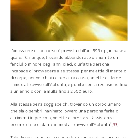
L’omissione di soccorso è prevista dall’art. 593 c.p., in base al
quale: “Chiunque, trovando abbandonato o smarrito un
fanciullo minore degli anni dieci, o un’altra persona
incapace di provvedere a se stessa, per malattia di mente o
di corpo, per vecchiaia o per altra causa, omette di darne
immediato avviso all’Autorità, è punito con la reclusione fino
a un anno o con la multa fino a 2.500 euro.
Alla stessa pena soggiace chi, trovando un corpo umano
che sia o sembri inanimato, ovvero una persona ferita o
altrimenti in pericolo, omette di prestare l’assistenza
occorrente o di darne immediato avviso all’Autorità”
[33]
.
Tale disposizione ha lo scopo di prevenire i danni ai quali si