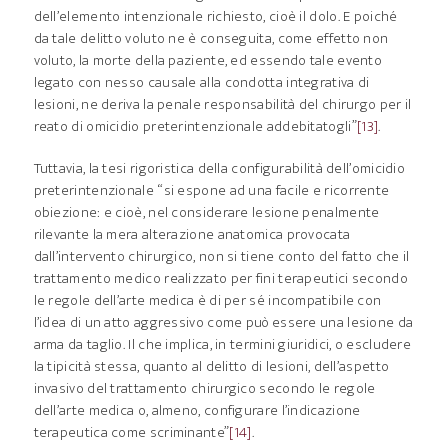
dell’elemento intenzionale richiesto, cioè il dolo. E poiché
da tale delitto voluto ne è conseguita, come effetto non
voluto, la morte della paziente, ed essendo tale evento
legato con nesso causale alla condotta integrativa di
lesioni, ne deriva la penale responsabilità del chirurgo per il
reato di omicidio preterintenzionale addebitatogli”
[13]
.
Tuttavia, la tesi rigoristica della configurabilità dell’omicidio
preterintenzionale “si espone ad una facile e ricorrente
obiezione: e cioè, nel considerare lesione penalmente
rilevante la mera alterazione anatomica provocata
dall’intervento chirurgico, non si tiene conto del fatto che il
trattamento medico realizzato per fini terapeutici secondo
le regole dell’arte medica è di per sé incompatibile con
l’idea di un atto aggressivo come può essere una lesione da
arma da taglio. Il che implica, in termini giuridici, o escludere
la tipicità stessa, quanto al delitto di lesioni, dell’aspetto
invasivo del trattamento chirurgico secondo le regole
dell’arte medica o, almeno, configurare l’indicazione
terapeutica come scriminante”
[14]
.