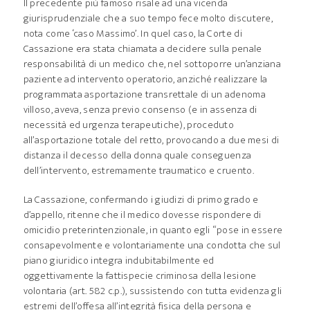
Il precedente più famoso risale ad una vicenda
giurisprudenziale che a suo tempo fece molto discutere,
nota come ‘caso Massimo’. In quel caso, la Corte di
Cassazione era stata chiamata a decidere sulla penale
responsabilità di un medico che, nel sottoporre un’anziana
paziente ad intervento operatorio, anziché realizzare la
programmata asportazione transrettale di un adenoma
villoso, aveva, senza previo consenso (e in assenza di
necessità ed urgenza terapeutiche), proceduto
all’asportazione totale del retto, provocando a due mesi di
distanza il decesso della donna quale conseguenza
dell’intervento, estremamente traumatico e cruento.
La Cassazione, confermando i giudizi di primo grado e
d’appello, ritenne che il medico dovesse rispondere di
omicidio preterintenzionale, in quanto egli “pose in essere
consapevolmente e volontariamente una condotta che sul
piano giuridico integra indubitabilmente ed
oggettivamente la fattispecie criminosa della lesione
volontaria (art. 582 c.p.), sussistendo con tutta evidenza gli
estremi dell’offesa all’integrità fisica della persona e