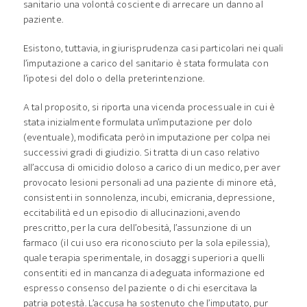
sanitario una volontà cosciente di arrecare un danno al
paziente.
Esistono, tuttavia, in giurisprudenza casi particolari nei quali
l’imputazione a carico del sanitario è stata formulata con
l’ipotesi del dolo o della preterintenzione.
A tal proposito, si riporta una vicenda processuale in cui è
stata inizialmente formulata un’imputazione per dolo
(eventuale), modificata però in imputazione per colpa nei
successivi gradi di giudizio. Si tratta di un caso relativo
all’accusa di omicidio doloso a carico di un medico, per aver
provocato lesioni personali ad una paziente di minore età,
consistenti in sonnolenza, incubi, emicrania, depressione,
eccitabilità ed un episodio di allucinazioni, avendo
prescritto, per la cura dell’obesità, l’assunzione di un
farmaco (il cui uso era riconosciuto per la sola epilessia),
quale terapia sperimentale, in dosaggi superiori a quelli
consentiti ed in mancanza di adeguata informazione ed
espresso consenso del paziente o di chi esercitava la
patria potestà. L’accusa ha sostenuto che l’imputato, pur