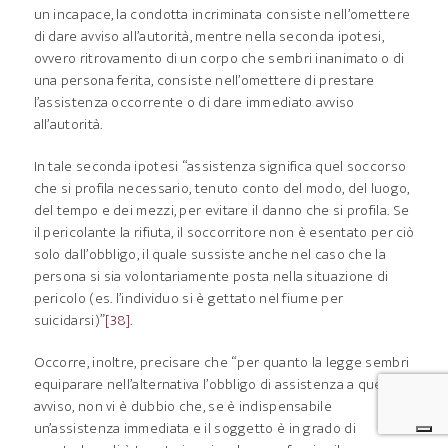
un incapace, la condotta incriminata consiste nell’omettere
di dare avviso all’autorità, mentre nella seconda ipotesi,
ovvero ritrovamento di un corpo che sembri inanimato o di
una persona ferita, consiste nell’omettere di prestare
l’assistenza occorrente o di dare immediato avviso
all’autorità.
In tale seconda ipotesi “assistenza significa quel soccorso
che si profila necessario, tenuto conto del modo, del luogo,
del tempo e dei mezzi, per evitare il danno che si profila. Se
il pericolante la rifiuta, il soccorritore non è esentato per ciò
solo dall’obbligo, il quale sussiste anche nel caso che la
persona si sia volontariamente posta nella situazione di
pericolo (es. l’individuo si è gettato nel fiume per
suicidarsi)”
[38]
.
Occorre, inoltre, precisare che “per quanto la legge sembri
equiparare nell’alternativa l’obbligo di assistenza a quello di
avviso, non vi è dubbio che, se è indispensabile
un’assistenza immediata e il soggetto è in grado di