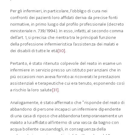
Per gli infermieri, in particolare, l’obbligo di cura nei
confronti dei pazienti loro affidati deriva da precise fonti
normative, in primo luogo dal profilo professionale (decreto
ministeriale n. 739/1994). In esso, infatti, al secondo comma
dell’art. 1, si precisa che rientra tra le principali funzione
della professione infermieristica l’assistenza dei malati e
dei disabili di tutte le età
[30]
.
Pertanto, è stato ritenuto colpevole del reato in esame un
infermiere in servizio presso un istituto per anziani che in
più occasioni non aveva fornito ai ricoverati le prestazioni
assistenziali e terapeutiche cui era tenuto, esponendo così
a rischio la loro salute
[31]
.
Analogamente, è stato affermato che “risponde del reato di
abbandono di persone incapaci un infermiere dipendente
di una casa di riposo che abbandona temporaneamente un
malato a lui affidato all’interno di una vasca da bagno con
acqua bollente causandogli, in conseguenza della