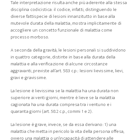
Tale interpretazione risulta anche più aderente alla stessa
disciplina codicistica: il codice, infatti, distinguendo le
diverse fattispecie di lesioni innanzitutto in base alla
mutevole durata della malattia, mostra implicitamente di
accogliere un concetto funzionale di malattia come
processo morboso.
A seconda della gravità, le lesioni personali si suddividono
in quattro categorie, distinte in base alla durata della
malattia e alla verificazione di alcune circostanze
aggravanti, previste all’art. 583 c.p.: lesioni lievissime, lievi,
gravi e gravissime.
La lesione è lievissima se la malattia ha una durata non
superiore ai venti giorni, mentre è lieve se la malattia
cagionata ha una durata compresa tra i ventuno e i
quaranta giorni (art. 582 c.p., commi 1 e 2).
La lesione è grave, invece, se da essa derivano: 1) una
malattia che metta in pericolo la vita della persona offesa,
ovvero una malattia o un’incapacità di attendere alle