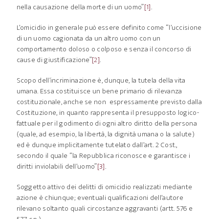
nella causazione della morte di un uomo”
[1]
.
L’omicidio in generale può essere definito come “l’uccisione
di un uomo cagionata da un altro uomo con un
comportamento doloso o colposo e senza il concorso di
cause di giustificazione”
[2]
.
Scopo dell’incriminazione è, dunque, la tutela della vita
umana. Essa costituisce un bene primario di rilevanza
costituzionale, anche se non espressamente previsto dalla
Costituzione, in quanto rappresenta il presupposto logico-
fattuale per il godimento di ogni altro diritto della persona
(quale, ad esempio, la libertà, la dignità umana o la salute)
ed è dunque implicitamente tutelato dall’art. 2 Cost.,
secondo il quale “la Repubblica riconosce e garantisce i
diritti inviolabili dell’uomo”
[3]
.
Soggetto attivo dei delitti di omicidio realizzati mediante
azione è chiunque; eventuali qualificazioni dell’autore
rilevano soltanto quali circostanze aggravanti (artt. 576 e