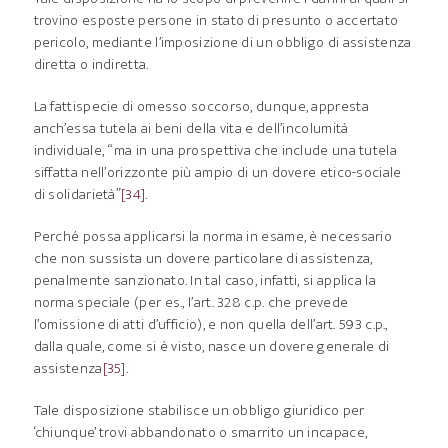
trovino esposte persone in stato di presunto o accertato
pericolo, mediante l’imposizione di un obbligo di assistenza
diretta o indiretta.
La fattispecie di omesso soccorso, dunque, appresta
anch’essa tutela ai beni della vita e dell’incolumità
individuale, “ma in una prospettiva che include una tutela
siffatta nell’orizzonte più ampio di un dovere etico-sociale
di solidarietà”
[34]
.
Perché possa applicarsi la norma in esame, è necessario
che non sussista un dovere particolare di assistenza,
penalmente sanzionato. In tal caso, infatti, si applica la
norma speciale (per es., l’art. 328 c.p. che prevede
l’omissione di atti d’ufficio), e non quella dell’art. 593 c.p.,
dalla quale, come si è visto, nasce un dovere generale di
assistenza
[35]
.
Tale disposizione stabilisce un obbligo giuridico per
‘chiunque’ trovi abbandonato o smarrito un incapace,