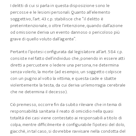
I delitti di cui si parla in questa disposizione sono le
percosse e le lesioni personali. Quanto all’elemento
soggettivo, l’art. 43 c.p. stabilisce che “il delitto è
preterintenzionale, o oltre l’intenzione, quando dall’azione
od omissione deriva un evento dannoso o pericoloso più
grave di quello voluto dall’agente”.
Pertanto l’ipotesi configurata dal legislatore all’art. 584 c.p.
consiste nel fatto dell’individuo che, ponendo in essere atti
diretti a percuotere o ledere una persona, ne determina
senza volerlo, la morte (ad esempio, un soggetto colpisce
con un pugno al volto la vittima, e questa cade e sbatte
violentemente la testa, da cui deriva un’emorragia cerebrale
che ne determina il decesso).
Ciò premesso, occorre fin da subito rilevare che in tema di
responsabilità sanitaria il reato di omicidio nella quasi
totalità dei casi viene contestato ai responsabili a titolo di
colpa, mentre difficilmente è configurabile l’ipotesi del dolo,
giacché, in tal caso, si dovrebbe ravvisare nella condotta del