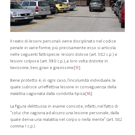
Il reato di lesioni personali viene disciplinato nel codice
penale in varie forme; più precisamente esso si articola
nelle seguenti fattispecie: lesioni dolose (art. 582 c.p.) e
lesioni colpose (art. 590 c.p.), a loro volta distinte in
lievissime, lievi, gravi e gravissime
[15]
.
Bene protetto è, in ogni caso, l’incolumità individuale, la
quale subisce un’effettiva lesione in conseguenza della
malattia cagionata dalla condotta tipica
[16]
.
La figura delittuosa in esame consiste, infatti, nel fatto di
“colui che cagiona ad alcuno una lesione personale, dalla
quale deriva una malattia nel corpo o nella mente” (art. 582
comma 1 c.p.).