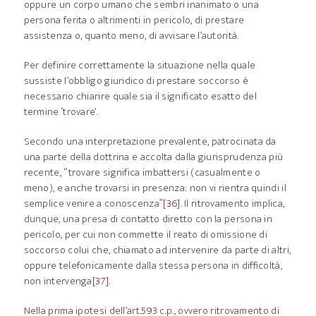
oppure un corpo umano che sembri inanimato o una
persona ferita o altrimenti in pericolo, di prestare
assistenza o, quanto meno, di avvisare l’autorità.
Per definire correttamente la situazione nella quale
sussiste l’obbligo giuridico di prestare soccorso è
necessario chiarire quale sia il significato esatto del
termine ‘trovare’.
Secondo una interpretazione prevalente, patrocinata da
una parte della dottrina e accolta dalla giurisprudenza più
recente, “trovare significa imbattersi (casualmente o
meno), e anche trovarsi in presenza: non vi rientra quindi il
semplice venire a conoscenza”
[36]
. Il ritrovamento implica,
dunque, una presa di contatto diretto con la persona in
pericolo, per cui non commette il reato di omissione di
soccorso colui che, chiamato ad intervenire da parte di altri,
oppure telefonicamente dalla stessa persona in difficoltà,
non intervenga
[37]
.
Nella prima ipotesi dell’art.593 c.p., ovvero ritrovamento di