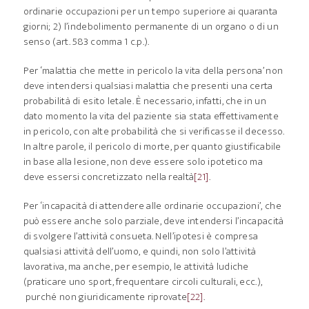
ordinarie occupazioni per un tempo superiore ai quaranta
giorni; 2) l’indebolimento permanente di un organo o di un
senso (art. 583 comma 1 c.p.).
Per ‘malattia che mette in pericolo la vita della persona’ non
deve intendersi qualsiasi malattia che presenti una certa
probabilità di esito letale. È necessario, infatti, che in un
dato momento la vita del paziente sia stata effettivamente
in pericolo, con alte probabilità che si verificasse il decesso.
In altre parole, il pericolo di morte, per quanto giustificabile
in base alla lesione, non deve essere solo ipotetico ma
deve essersi concretizzato nella realtà
[21]
.
Per ‘incapacità di attendere alle ordinarie occupazioni’, che
può essere anche solo parziale, deve intendersi l’incapacità
di svolgere l’attività consueta. Nell’ipotesi è compresa
qualsiasi attività dell’uomo, e quindi, non solo l’attività
lavorativa, ma anche, per esempio, le attività ludiche
(praticare uno sport, frequentare circoli culturali, ecc.),
purché non giuridicamente riprovate
[22]
.