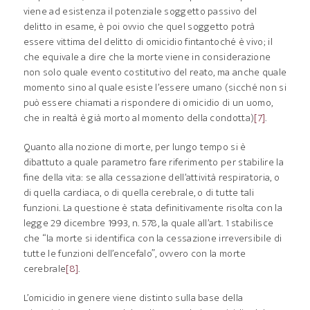
viene ad esistenza il potenziale soggetto passivo del
delitto in esame, è poi ovvio che quel soggetto potrà
essere vittima del delitto di omicidio fintantoché è vivo; il
che equivale a dire che la morte viene in considerazione
non solo quale evento costitutivo del reato, ma anche quale
momento sino al quale esiste l’essere umano (sicché non si
può essere chiamati a rispondere di omicidio di un uomo,
che in realtà è già morto al momento della condotta)
[7]
.
Quanto alla nozione di morte, per lungo tempo si è
dibattuto a quale parametro fare riferimento per stabilire la
fine della vita: se alla cessazione dell’attività respiratoria, o
di quella cardiaca, o di quella cerebrale, o di tutte tali
funzioni. La questione è stata definitivamente risolta con la
legge 29 dicembre 1993, n. 578, la quale all’art. 1 stabilisce
che “la morte si identifica con la cessazione irreversibile di
tutte le funzioni dell’encefalo”, ovvero con la morte
cerebrale
[8]
.
L’omicidio in genere viene distinto sulla base della