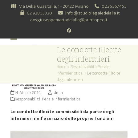
Skip
Via Della Guastalla, 1 - 20122 Milano
02.36567455
to
02.92853330
info@studiolegaledelalla.it
content
avvgiuseppemariadelalla@puntopec.it
Facebook
Open
Close
Le condotte illecite
mobile
mobile
degli infermieri
menu
menu
Home
»
Responsabilità Penale
Infermieristica.
»
Le condotte illecite
degli infermieri
14 Marzo 2014
admin
Responsabilità Penale Infermieristica.
Le condotte illecite commissibili da parte degli
infermieri nell’esercizio delle proprie funzioni