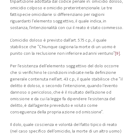
tripartizione adottata dal codice penale in: omicidio doloso,
omicidio colposo e omicidio preterintenzionale. Le tre
fattispecie omicidiarie si differenziano per ragioni
riguardanti l’elemento soggettivo, il quale indica, in
sostanza, l’intenzionalità con cui il reato è stato commesso.
L’omicidio doloso è previsto dall’art. 575 c.p., il quale
stabilisce che “Chiunque cagiona la morte di un uomo è
punito con la reclusione non inferiore ad anni ventuno”
[9]
.
Per l’esistenza dell’elemento soggettivo del dolo occorre
che si verifichino le condizioni indicate nella definizione
generale contenuta nell’art. 43 c.p., il quale stabilisce che “il
delitto è doloso, o secondo l’intenzione, quando l’evento
dannoso o pericoloso, che è il risultato dell’azione od
omissione e da cui la legge fa dipendere l’esistenza del
delitto, è dall’agente preveduto e voluto come
conseguenza della propria azione od omissione”.
Il dolo, quale coscienza e volontà del fatto tipico di reato
(nel caso specifico dell’omicidio, la morte di un altro uomo)