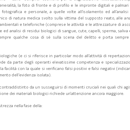
neralità, la foto di fronte e di profilo e le impronte digitali e palmari
 fotografica e personale, a quelle volte all’isolamento ed all’analisi
ico di natura medica svolto sulla vittima del supposto reato, alle ana
 ambientali e telefoniche (comprese le attività e le attrezzature di asc
ed analisi di residui biologici di sangue, cute, capelli, sperma, saliva 
 sempre qualche cosa di sé sulla scena del delitto e porta sempre 
ologiche (e ci si riferisce in particolar modo all’attività di repertazio
iede da parte degli operanti elevatissime competenza e specializzaz
 facilità con la quale si verificano falsi positivi e falsi negativi (indic
mento dell’evidenza isolata).
contraddistinto da un susseguirsi di momenti cruciali nei quali chi ag
one dei materiali biologici richiede un’attenzione ancora maggiore.
trezza nella fase della: