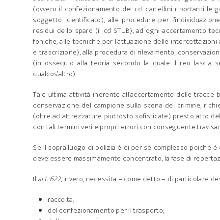
(ovvero il confezionamento dei cd. cartellini riportanti le ge
soggetto identificato), alle procedure per l’individuazione
residui dello sparo (il cd STUB), ad ogni accertamento tecn
foniche, alle tecniche per l’attuazione delle intercettazioni
e trascrizione), alla procedura di rilevamento, conservazione 
(in ossequio alla teoria secondo la quale il reo lascia
qualcos’altro).
Tale ultima attività inerente all’accertamento delle tracce bi
conservazione del campione sulla scena del crimine, rich
(oltre ad attrezzature piuttosto sofisticate) presto atto della
con tali termini veri e propri errori con conseguente travisa
Se il sopralluogo di polizia è di per sé complesso poiché è 
deve essere massimamente concentrato, la fase di repertazi
Il
art. 622
, invero, necessita – come detto – di particolare des
raccolta;
del confezionamento per il trasporto;