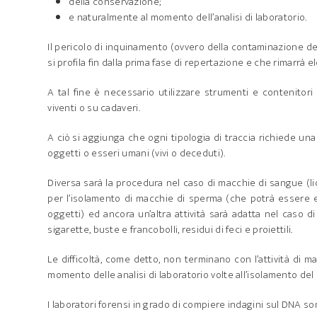
della conservazione;
e naturalmente al momento dell’analisi di laboratorio.
Il pericolo di inquinamento (ovvero della contaminazione del
si profila fin dalla prima fase di repertazione e che rimarrà
A tal fine è necessario utilizzare strumenti e contenitori
viventi o su cadaveri.
A ciò si aggiunga che ogni tipologia di traccia richiede un
oggetti o esseri umani (vivi o deceduti).
Diversa sarà la procedura nel caso di macchie di sangue (l
per l’isolamento di macchie di sperma (che potrà essere ev
oggetti) ed ancora un’altra attività sarà adatta nel caso di 
sigarette, buste e francobolli, residui di feci e proiettili.
Le difficoltà, come detto, non terminano con l’attività di m
momento delle analisi di laboratorio volte all’isolamento del
I laboratori forensi in grado di compiere indagini sul DNA son