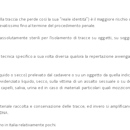
la traccia che perde così la sua “reale identità”) è il maggiore rischio
 elevatissimo fino al termine del procedimento penale.
 assolutamente sterili per l’isolamento di tracce su oggetti, su sogg
a tecnica specifico a sua volta diversa qualora la repertazione avveng
iquido o secco) prelevato dal cadavere o su un oggetto da quella indi
idenziato liquido, secco, sulla vittima di un assalto sessuale o su d
capelli, saliva, urina ed in caso di materiali particolari quali mozzicon
ateriale raccolta e conservazione delle tracce; ed invero si amplifican
 DNA.
o in Italia relativamente pochi.