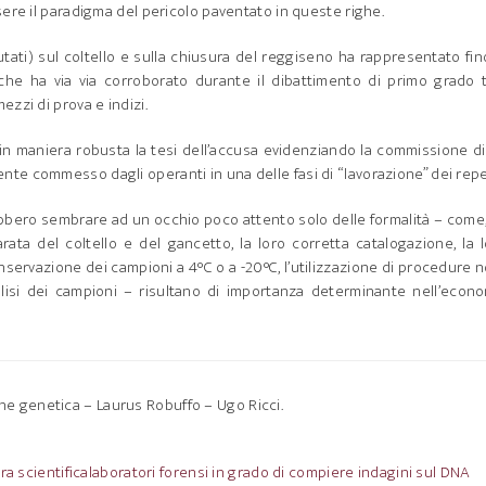
ere il paradigma del pericolo paventato in queste righe.
tati) sul coltello e sulla chiusura del reggiseno ha rappresentato fin
he ha via via corroborato durante il dibattimento di primo grado t
zzi di prova e indizi.
 in maniera robusta la tesi dell’accusa evidenziando la commissione d
e commesso dagli operanti in una delle fasi di “lavorazione” dei reper
ebbero sembrare ad un occhio poco attento solo delle formalità – come
ata del coltello e del gancetto, la loro corretta catalogazione, la 
onservazione dei campioni a 4°C o a -20°C, l’utilizzazione di procedure 
nalisi dei campioni – risultano di importanza determinante nell’econ
ione genetica – Laurus Robuffo – Ugo Ricci.
ra scientifica
laboratori forensi in grado di compiere indagini sul DNA