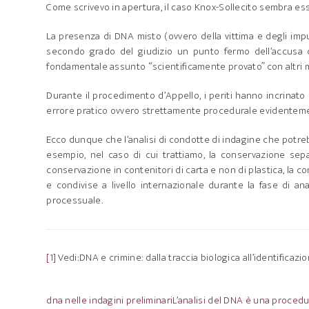
Come scrivevo in apertura, il caso Knox-Sollecito sembra ess
La presenza di DNA misto (ovvero della vittima e degli impu
secondo grado del giudizio un punto fermo dell’accusa c
fondamentale assunto “scientificamente provato” con altri me
Durante il procedimento d’Appello, i periti hanno incrinato
errore pratico ovvero strettamente procedurale evidentement
Ecco dunque che l’analisi di condotte di indagine che potr
esempio, nel caso di cui trattiamo, la conservazione separ
conservazione in contenitori di carta e non di plastica, la c
e condivise a livello internazionale durante la fase di a
processuale.
[1]
Vedi:DNA e crimine: dalla traccia biologica all’identificaz
dna nelle indagini preliminari
L’analisi del DNA è una procedu