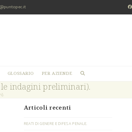
a@puntopec.it
F
GLOSSARIO
PER AZIENDE
 le indagini preliminari).
i).
Articoli recenti
REATI DI GENERE E DIFESA PENALE.