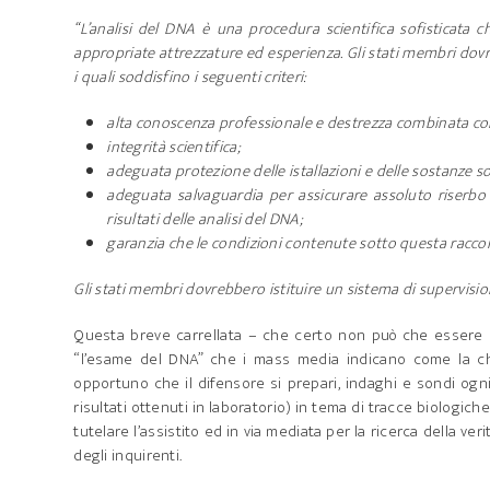
“L’analisi del DNA è una procedura scientifica sofisticata
appropriate attrezzature ed esperienza. Gli stati membri dovreb
i quali soddisfino i seguenti criteri:
alta conoscenza professionale e destrezza combinata con
integrità scientifica;
adeguata protezione delle istallazioni e delle sostanze s
adeguata salvaguardia per assicurare assoluto riserbo n
risultati delle analisi del DNA;
garanzia che le condizioni contenute sotto questa racc
Gli stati membri dovrebbero istituire un sistema di supervision
Questa breve carrellata – che certo non può che essere 
“l’esame del DNA” che i mass media indicano come la chi
opportuno che il difensore si prepari, indaghi e sondi ogni
risultati ottenuti in laboratorio) in tema di tracce biologic
tutelare l’assistito ed in via mediata per la ricerca della verità
degli inquirenti.