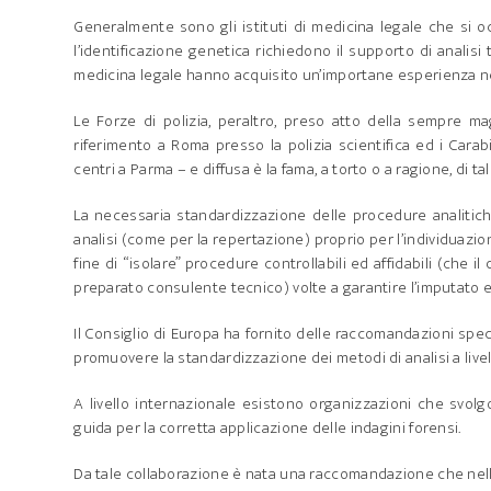
Generalmente sono gli istituti di medicina legale che si o
l’identificazione genetica richiedono il supporto di analisi t
medicina legale hanno acquisito un’importane esperienza n
Le Forze di polizia, peraltro, preso atto della sempre ma
riferimento a Roma presso la polizia scientifica ed i Carab
centri a Parma – e diffusa è la fama, a torto o a ragione, di t
La necessaria standardizzazione delle procedure analitich
analisi (come per la repertazione) proprio per l’individuazione
fine di “isolare” procedure controllabili ed affidabili (che
preparato consulente tecnico) volte a garantire l’imputato e, p
Il Consiglio di Europa ha fornito delle raccomandazioni speci
promuovere la standardizzazione dei metodi di analisi a live
A livello internazionale esistono organizzazioni che svo
guida per la corretta applicazione delle indagini forensi.
Da tale collaborazione è nata una raccomandazione che nelle