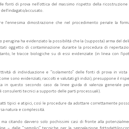
elle fonti di prova nell’ottica del massimo rispetto della ricostruzione
ti dell’indagato/accusato.
ssere l’ennesima dimostrazione che nel procedimento penale la form
lo perugina ha evidenziato la possibilità che la (supposta) arma del del
stati oggetto di contaminazione durante la procedura di repertazio
anto, le tracce biologiche su di essi evidenziate (in linea con l’ipo
ività di individuazione e “isolamento” delle fonti di prova in vista
e sono evidenziati, raccolti e valutati gli indizi), presuppone il risp
irata in questo secondo caso da linee guida di valenza generale pe
 consulenti tecnici a supporto delle parti processuali).
n atti tipici e atipici, così le procedure da adottare correttamente pos
rsa natura e complessità.
ma citando davvero solo pochissimi casi di fronte alla potenzialme
fine – dalle “semplici” tecniche per la segnalazione fottodattilosco