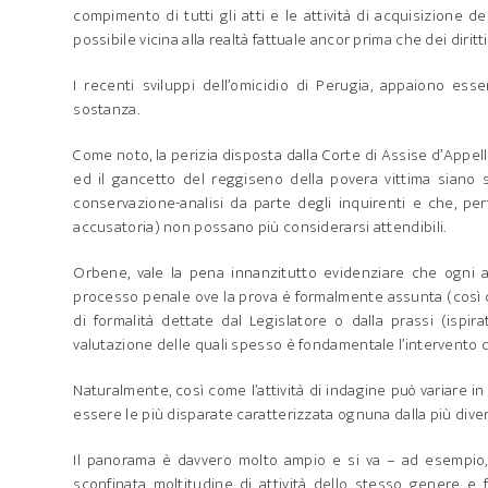
compimento di tutti gli atti e le attività di acquisizione d
possibile vicina alla realtà fattuale ancor prima che dei dirit
I recenti sviluppi dell’omicidio di Perugia, appaiono e
sostanza.
Come noto, la perizia disposta dalla Corte di Assise d’Appel
ed il gancetto del reggiseno della povera vittima siano 
conservazione-analisi da parte degli inquirenti e che, pert
accusatoria) non possano più considerarsi attendibili.
Orbene, vale la pena innanzitutto evidenziare che ogni att
processo penale ove la prova è formalmente assunta (così com
di formalità dettate dal Legislatore o dalla prassi (isp
valutazione delle quali spesso è fondamentale l’intervento di
Naturalmente, così come l’attività di indagine può variare i
essere le più disparate caratterizzata ognuna dalla più dive
Il panorama è davvero molto ampio e si va – ad esempio, 
sconfinata moltitudine di attività dello stesso genere e 