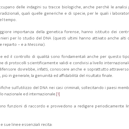
ccupano delle indagini su tracce biologiche, anche perchè le analisi
radizionali, quali quelle generiche e di specie, per le quali i laborator
el tempo.
ggiore importanza della genetica forense, hanno istituito dei centr
inieri per lo studio del DNA (questi ultimi hanno attivato anche alti
ale reparto – e a Messina).
e ed il controllo di qualità sono fondamentali anche per questo tip
 di protocolli scientificamente validi e condivisi a livello internazional
 il difensore dovrebbe, infatti, conoscere anche e soprattutto attravers
iù in generale, la genuinità ed affidabilità del risultato finale.
fiche sull’utilizzo del DNA nei casi criminali, sollecitando i paesi memb
llo nazionale ed internazionale.
[1]
lgono funzioni di raccordo e provvedono a redigere periodicamente l
 sue linee essenziali recita: