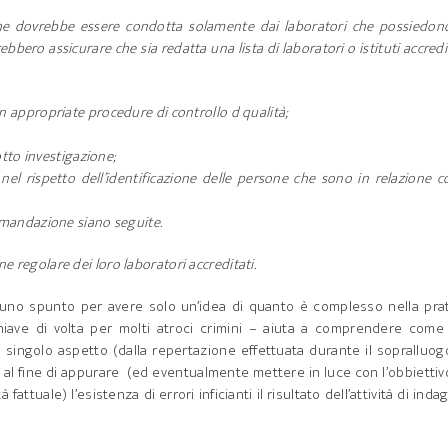
 che dovrebbe essere condotta solamente dai laboratori che possiedon
bero assicurare che sia redatta una lista di laboratori o istituti accredi
 appropriate procedure di controllo d qualità;
otto investigazione;
el rispetto dell’identificazione delle persone che sono in relazione c
omandazione siano seguite.
e regolare dei loro laboratori accreditati.
uno spunto per avere solo un’idea di quanto è complesso nella prat
ave di volta per molti atroci crimini – aiuta a comprendere come 
 singolo aspetto (dalla repertazione effettuata durante il sopralluog
he al fine di appurare (ed eventualmente mettere in luce con l’obbiettiv
 fattuale) l’esistenza di errori inficianti il risultato dell’attività di inda