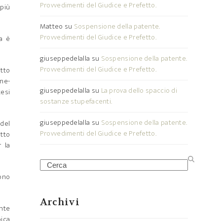
Provvedimenti del Giudice e Prefetto.
 più
Matteo
su
Sospensione della patente.
Provvedimenti del Giudice e Prefetto.
a è
giuseppedelalla
su
Sospensione della patente.
Provvedimenti del Giudice e Prefetto.
itto
ne-
giuseppedelalla
su
La prova dello spaccio di
tesi
sostanze stupefacenti.
giuseppedelalla
su
Sospensione della patente.
 del
Provvedimenti del Giudice e Prefetto.
etto
r la
Search
sono
Archivi
nte
pica