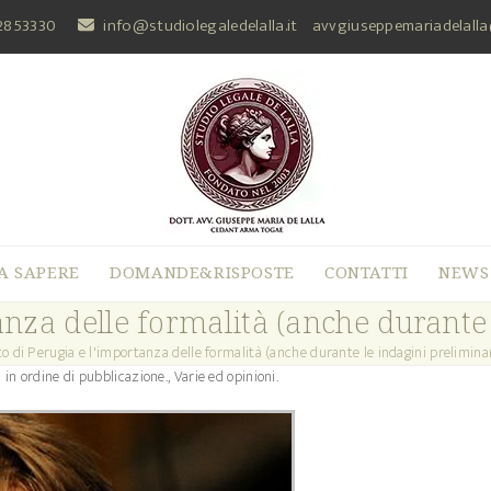
2853330
info@studiolegaledelalla.it
avvgiuseppemariadelall
A SAPERE
DOMANDE&RISPOSTE
CONTATTI
NEWS
tanza delle formalità (anche durante
tto di Perugia e l'importanza delle formalità (anche durante le indagini preliminar
in ordine di pubblicazione.
,
Varie ed opinioni.