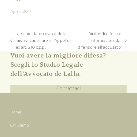
Aprile 2011
La richiesta di revoca della
Diritto di difesa e
misura cautelare e l'Appello
informazioni dal
post
articolo
ex art. 310 c.p.p..
difensore all'accusato.
precedente:
successivo:
Vuoi avere la migliore difesa?
Scegli lo Studio Legale
dell'Avvocato de Lalla.
Contattaci
Home
Chi Siamo