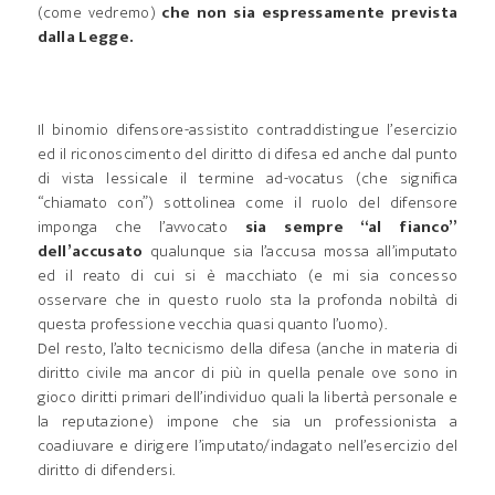
(come vedremo)
che non sia espressamente prevista
dalla Legge.
Il binomio difensore-assistito contraddistingue l’esercizio
ed il riconoscimento del diritto di difesa ed anche dal punto
di vista lessicale il termine ad-vocatus (che significa
“chiamato con”) sottolinea come il ruolo del difensore
imponga che l’avvocato
sia sempre “al fianco”
dell’accusato
qualunque sia l’accusa mossa all’imputato
ed il reato di cui si è macchiato (e mi sia concesso
osservare che in questo ruolo sta la profonda nobiltà di
questa professione vecchia quasi quanto l’uomo).
Del resto, l’alto tecnicismo della difesa (anche in materia di
diritto civile ma ancor di più in quella penale ove sono in
gioco diritti primari dell’individuo quali la libertà personale e
la reputazione) impone che sia un professionista a
coadiuvare e dirigere l’imputato/indagato nell’esercizio del
diritto di difendersi.