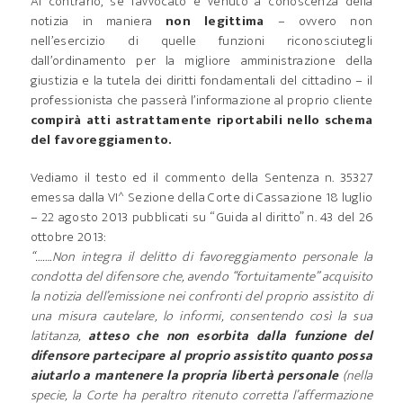
Al contrario, se l’avvocato è venuto a conoscenza della
notizia in maniera
non legittima
– ovvero non
nell’esercizio di quelle funzioni riconosciutegli
dall’ordinamento per la migliore amministrazione della
giustizia e la tutela dei diritti fondamentali del cittadino – il
professionista che passerà l’informazione al proprio cliente
compirà atti astrattamente riportabili nello schema
del favoreggiamento.
Vediamo il testo ed il commento della Sentenza n. 35327
emessa dalla VI^ Sezione della Corte di Cassazione 18 luglio
– 22 agosto 2013 pubblicati su “Guida al diritto” n. 43 del 26
ottobre 2013:
“…….Non integra il delitto di favoreggiamento personale la
condotta del difensore che, avendo “fortuitamente” acquisito
la notizia dell’emissione nei confronti del proprio assistito di
una misura cautelare, lo informi, consentendo così la sua
latitanza,
atteso che non esorbita dalla funzione del
difensore partecipare al proprio assistito quanto possa
aiutarlo a mantenere la propria libertà personale
(nella
specie, la Corte ha peraltro ritenuto corretta l’affermazione