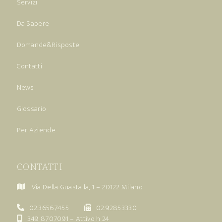
Servizi
Da Sapere
Domande&Risposte
Contatti
News
Glossario
Per Aziende
CONTATTI
Via Della Guastalla, 1 – 20122 Milano
02.36567455
02.92853330
349 8707091
– Attivo h 24