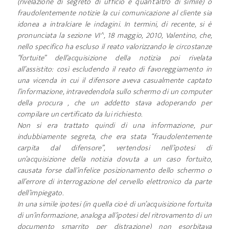
(rivelazione di segreto di ufficio e quant’altro di simile) o
fraudolentemente notizie la cui comunicazione al cliente sia
idonea a intralciare le indagini. In termini, di recente, si è
pronunciata la sezione VI^, 18 maggio, 2010, Valentino, che,
nello specifico ha escluso il reato valorizzando le circostanze
“fortuite” dell’acquisizione della notizia poi rivelata
all’assistito: così escludendo il reato di favoreggiamento in
una vicenda in cui il difensore aveva casualmente captato
l’informazione, intravedendola sullo schermo di un computer
della procura , che un addetto stava adoperando per
compilare un certificato da lui richiesto.
Non si era trattato quindi di una informazione, pur
indubbiamente segreta, che era stata “fraudolentemente
carpita dal difensore”, vertendosi nell’ipotesi di
un’acquisizione della notizia dovuta a un caso fortuito,
causata forse dall’infelice posizionamento dello schermo o
all’errore di interrogazione del cervello elettronico da parte
dell’impiegato.
In una simile ipotesi (in quella cioè di un’acquisizione fortuita
di un’informazione, analoga all’ipotesi del ritrovamento di un
documento smarrito per distrazione) non esorbitava