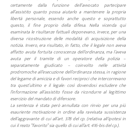
certamente dalla funzione dell’avvocato partecipare
all’assistito quanto possa aiutarlo a mantenere la propria
libertà personale, essendo anche questo e soprattutto
questo, il fine proprio della difesa. Nella vicenda qui
esaminata le risultanze fattuali deponevano, invece, per una
diversa ricostruzione delle modalità di acquisizione della
notizia. Invero, era risultato, in fatto, che il legale non aveva
affatto avuta fortuita conoscenza dell’ordinanza, ma l’aveva
avuta per il tramite di un operatore della polizia –
separatamente giudicato – coinvolto nelle attività
prodromoche all’esecuzione dell’ordinanza stessa, in ragione
del legame di amicizia e di favori reciproci che intercorrevano
tra quest’ultimo e il legale: così dovendosi escludere che
l’informazione all’assistito fosse da ricondurre al legittimo
esercizio del mandato di difensore.
La sentenza è stata però annullata con rinvio per una più
esauriente motivazione in ordine alla ravvisata sussistenza
dell’aggravante di cui all’art. 378 del cp. (relativa all’ipotesi in
cui il reato “favorito” sia quello di cui all’art. 416-bis del cp.).