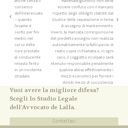
anche senza il
materiale/giuridico non deve
consenso
essere confuso con il mancato
dell’interessato
rispetto degli obblighi stabiliti dal
post
– quando
Giudice della separazione in tema
articolo
precedente:
l’esame è
di assegno di mantenimento.
successivo:
svolto per fini
Invero, la mancata corresponsione
medici nel
del predetto assegno non realizza
corso delle
automaticamente la fattispecie di
cure prestate
reato sopra richiamata e, in ogni
al conducente
caso, il soggetto incolpato sarà
rimasto ferito
ritenuto responsabile penalmente
in un incidente
qualora abbia effettivamente i
stradale.
mezzi economici per fornire i
dovuti mezzi di sussistenza.
Vuoi avere la migliore difesa?
Scegli lo Studio Legale
dell'Avvocato de Lalla.
Contattaci