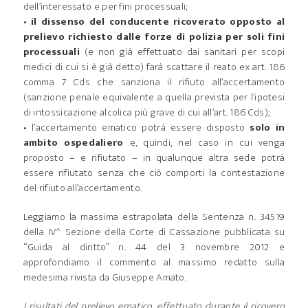
dell’interessato e per fini processuali;
•
il dissenso del conducente ricoverato opposto al
prelievo richiesto dalle forze di polizia per soli fini
processuali
(e non già effettuato dai sanitari per scopi
medici di cui si è già detto) farà scattare il reato ex art. 186
comma 7 Cds che sanziona il rifiuto all’accertamento
(sanzione penale equivalente a quella prevista per l’ipotesi
di intossicazione alcolica più grave di cui all’art. 186 Cds);
• l’accertamento ematico potrà essere disposto
solo in
ambito ospedaliero
e, quindi, nel caso in cui venga
proposto – e rifiutato – in qualunque altra sede potrà
essere rifiutato senza che ciò comporti la contestazione
del rifiuto all’accertamento.
Leggiamo la massima estrapolata della Sentenza n. 34519
della IV^ Sezione della Corte di Cassazione pubblicata su
“Guida al diritto” n. 44 del 3 novembre 2012 e
approfondiamo il commento al massimo redatto sulla
medesima rivista da Giuseppe Amato.
I risultati del prelievo ematico, effettuato durante il ricovero