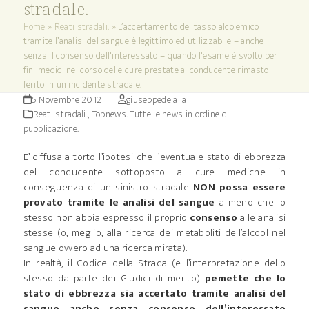
stradale.
Home
»
Reati stradali.
»
L’accertamento del tasso alcolemico
tramite l’analisi del sangue è legittimo ed utilizzabile – anche
senza il consenso dell'interessato – quando l'esame è svolto per
fini medici nel corso delle cure prestate al conducente rimasto
ferito in un incidente stradale.
5 Novembre 2012
giuseppedelalla
Reati stradali.
,
Topnews. Tutte le news in ordine di
pubblicazione.
E’ diffusa a torto l’ipotesi che l’eventuale stato di ebbrezza
del conducente sottoposto a cure mediche in
conseguenza di un sinistro stradale
NON possa essere
provato tramite le analisi del sangue
a meno che lo
stesso non abbia espresso il proprio
consenso
alle analisi
stesse (o, meglio, alla ricerca dei metaboliti dell’alcool nel
sangue ovvero ad una ricerca mirata).
In realtà, il Codice della Strada (e l’interpretazione dello
stesso da parte dei Giudici di merito)
pemette che lo
stato di ebbrezza sia accertato tramite analisi del
sangue anche senza consenso dell’interessato