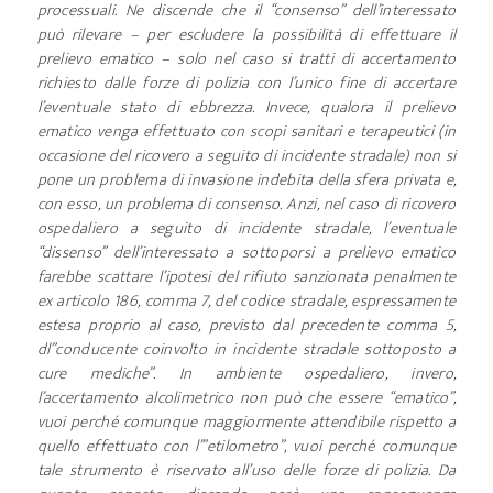
processuali. Ne discende che il “consenso” dell’interessato
può rilevare – per escludere la possibilità di effettuare il
prelievo ematico – solo nel caso si tratti di accertamento
richiesto dalle forze di polizia con l’unico fine di accertare
l’eventuale stato di ebbrezza. Invece, qualora il prelievo
ematico venga effettuato con scopi sanitari e terapeutici (in
occasione del ricovero a seguito di incidente stradale) non si
pone un problema di invasione indebita della sfera privata e,
con esso, un problema di consenso. Anzi, nel caso di ricovero
ospedaliero a seguito di incidente stradale, l’eventuale
“dissenso” dell’interessato a sottoporsi a prelievo ematico
farebbe scattare l’ipotesi del rifiuto sanzionata penalmente
ex articolo 186, comma 7, del codice stradale, espressamente
estesa proprio al caso, previsto dal precedente comma 5,
dl”conducente coinvolto in incidente stradale sottoposto a
cure mediche”. In ambiente ospedaliero, invero,
l’accertamento alcolimetrico non può che essere “ematico”,
vuoi perché comunque maggiormente attendibile rispetto a
quello effettuato con l’”etilometro”, vuoi perché comunque
tale strumento è riservato all’uso delle forze di polizia. Da