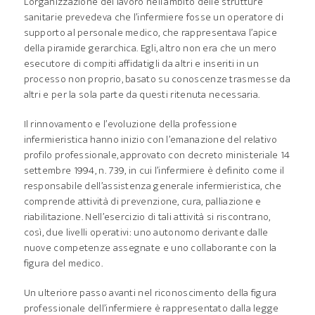
L’organizzazione del lavoro nell’ambito delle strutture
sanitarie prevedeva che l’infermiere fosse un operatore di
supporto al personale medico, che rappresentava l’apice
della piramide gerarchica. Egli, altro non era che un mero
esecutore di compiti affidatigli da altri e inseriti in un
processo non proprio, basato su conoscenze trasmesse da
altri e per la sola parte da questi ritenuta necessaria.
Il rinnovamento e l’evoluzione della professione
infermieristica hanno inizio con l’emanazione del relativo
profilo professionale, approvato con decreto ministeriale 14
settembre 1994, n. 739, in cui l’infermiere è definito come il
responsabile dell’assistenza generale infermieristica, che
comprende attività di prevenzione, cura, palliazione e
riabilitazione. Nell’esercizio di tali attività si riscontrano,
così, due livelli operativi: uno autonomo derivante dalle
nuove competenze assegnate e uno collaborante con la
figura del medico.
Un ulteriore passo avanti nel riconoscimento della figura
professionale dell’infermiere è rappresentato dalla legge