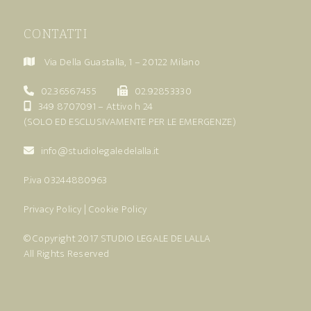
CONTATTI
Via Della Guastalla, 1 – 20122 Milano
02.36567455
02.92853330
349 8707091
– Attivo h 24
(SOLO ED ESCLUSIVAMENTE PER LE EMERGENZE)
info@studiolegaledelalla.it
P.iva 03244880963
Privacy Policy
|
Cookie Policy
© Copyright 2017
STUDIO LEGALE DE LALLA
All Rights Reserved