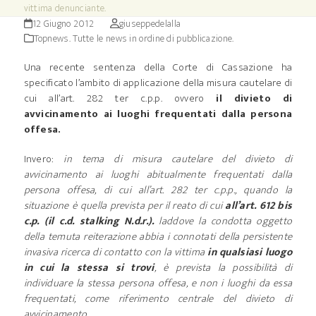
vittima denunciante.
12 Giugno 2012
giuseppedelalla
Topnews. Tutte le news in ordine di pubblicazione.
Una recente sentenza della Corte di Cassazione ha
specificato l’ambito di applicazione della misura cautelare di
cui all’art. 282 ter c.p.p. ovvero
il divieto di
avvicinamento ai luoghi frequentati dalla persona
offesa.
Invero:
in tema di misura cautelare del divieto di
avvicinamento ai luoghi abitualmente frequentati dalla
persona offesa, di cui all’art. 282 ter c.p.p., quando la
situazione è quella prevista per il reato di cui
all’art. 612 bis
c.p. (il c.d. stalking N.d.r.).
laddove la condotta oggetto
della temuta reiterazione abbia i connotati della persistente
invasiva ricerca di contatto con la vittima
in qualsiasi luogo
in cui la stessa si trovi
, è prevista la possibilità di
individuare la stessa persona offesa, e non i luoghi da essa
frequentati, come riferimento centrale del divieto di
avvicinamento.