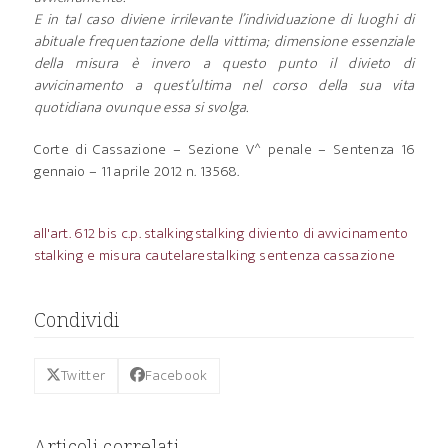
E in tal caso diviene irrilevante l’individuazione di luoghi di
abituale frequentazione della vittima; dimensione essenziale
della misura è invero a questo punto il divieto di
avvicinamento a quest’ultima nel corso della sua vita
quotidiana ovunque essa si svolga.
Corte di Cassazione – Sezione V^ penale – Sentenza 16
gennaio – 11 aprile 2012 n. 13568.
all'art. 612 bis c.p. stalking
stalking diviento di avvicinamento
stalking e misura cautelare
stalking sentenza cassazione
Condividi
Twitter
Facebook
Articoli correlati