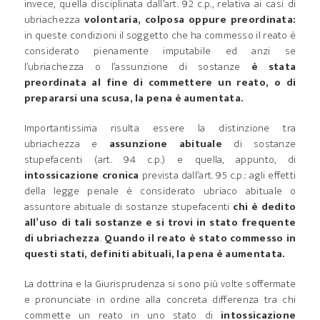
invece, quella disciplinata dall’art. 92 c.p., relativa ai casi di
ubriachezza
volontaria, colposa oppure preordinata:
in queste condizioni il soggetto che ha commesso il reato è
considerato pienamente imputabile ed anzi se
l’ubriachezza o l’assunzione di sostanze
è stata
preordinata al fine di commettere un reato, o di
prepararsi una scusa, la pena è aumentata.
Importantissima risulta essere la distinzione tra
ubriachezza e
assunzione abituale
di sostanze
stupefacenti (art. 94 c.p.) e quella, appunto, di
intossicazione cronica
prevista dall’art. 95 c.p.: agli effetti
della legge penale è considerato ubriaco abituale o
assuntore abituale di sostanze stupefacenti
chi è dedito
all’uso di tali sostanze e si trovi in stato frequente
di ubriachezza
.
Quando il reato è stato commesso in
questi stati, definiti abituali, la pena è aumentata.
La dottrina e la Giurisprudenza si sono più volte soffermate
e pronunciate in ordine alla concreta differenza tra chi
commette un reato in uno stato di
intossicazione