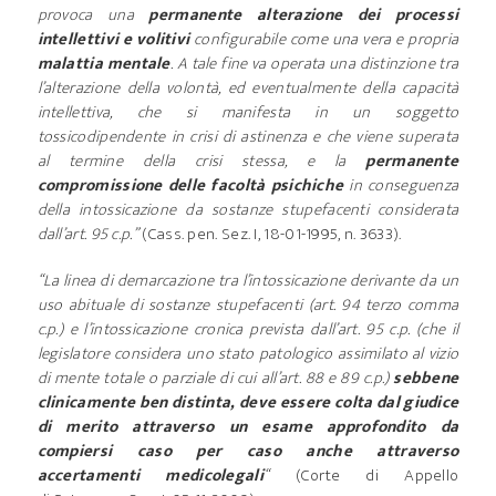
provoca una
permanente alterazione dei processi
intellettivi e volitivi
configurabile come una vera e propria
malattia mentale
. A tale fine va operata una distinzione tra
l’alterazione della volontà, ed eventualmente della capacità
intellettiva, che si manifesta in un soggetto
tossicodipendente in crisi di astinenza e che viene superata
al termine della crisi stessa, e la
permanente
compromissione delle facoltà psichiche
in conseguenza
della intossicazione da sostanze stupefacenti considerata
dall’art. 95 c.p.”
(Cass. pen. Sez. I, 18-01-1995, n. 3633).
“La linea di demarcazione tra l’intossicazione derivante da un
uso abituale di sostanze stupefacenti (art. 94 terzo comma
c.p.) e l’intossicazione cronica prevista dall’art. 95 c.p. (che il
legislatore considera uno stato patologico assimilato al vizio
di mente totale o parziale di cui all’art. 88 e 89 c.p.)
sebbene
clinicamente ben distinta, deve essere colta dal giudice
di merito attraverso un esame approfondito da
compiersi caso per caso anche attraverso
accertamenti medicolegali
“
(Corte di Appello