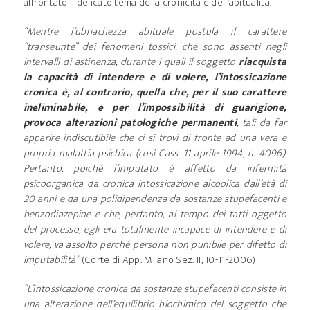
affrontato il delicato tema della cronicità e dell’abitualità.
“Mentre l’ubriachezza abituale postula il carattere
“transeunte” dei fenomeni tossici, che sono assenti negli
intervalli di astinenza, durante i quali il soggetto
riacquista
la capacità di intendere e di volere, l’intossicazione
cronica è, al contrario, quella che, per il suo carattere
ineliminabile, e per l’impossibilità di guarigione,
provoca alterazioni patologiche permanenti
, tali da far
apparire indiscutibile che ci si trovi di fronte ad una vera e
propria malattia psichica (così Cass. 11 aprile 1994, n. 4096).
Pertanto, poiché l’imputato è affetto da infermità
psicoorganica da cronica intossicazione alcoolica dall’età di
20 anni e da una polidipendenza da sostanze stupefacenti e
benzodiazepine e che, pertanto, al tempo dei fatti oggetto
del processo, egli era totalmente incapace di intendere e di
volere, va assolto perché persona non punibile per difetto di
imputabilità”
(Corte di App. Milano Sez. II, 10-11-2006)
“L’intossicazione cronica da sostanze stupefacenti consiste in
una alterazione dell’equilibrio biochimico del soggetto che