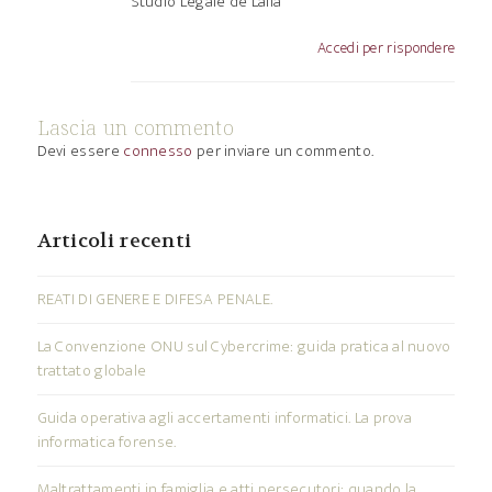
Studio Legale de Lalla
Accedi per rispondere
Lascia un commento
Devi essere
connesso
per inviare un commento.
Articoli recenti
REATI DI GENERE E DIFESA PENALE.
La Convenzione ONU sul Cybercrime: guida pratica al nuovo
trattato globale
Guida operativa agli accertamenti informatici. La prova
informatica forense.
Maltrattamenti in famiglia e atti persecutori: quando la