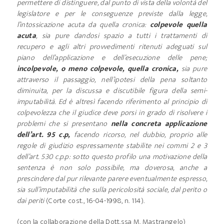
permettere di distinguere, dal punto di vista della volontà del
legislatore e per le conseguenze previste dalla legge,
l’intossicazione acuta da quella cronica:
colpevole quella
acuta
, sia pure dandosi spazio a tutti i trattamenti di
recupero e agli altri provvedimenti ritenuti adeguati sul
piano dell’applicazione e dell’esecuzione delle pene;
incolpevole, o meno colpevole, quella cronica,
sia pure
attraverso il passaggio, nell’ipotesi della pena soltanto
diminuita, per la discussa e discutibile figura della semi-
imputabilità. Ed è altresì facendo riferimento al principio di
colpevolezza che il giudice deve porsi in grado di risolvere i
problemi che si presentano
nella concreta applicazione
dell’art. 95 c.p,
facendo ricorso, nel dubbio, proprio alle
regole di giudizio espressamente stabilite nei commi 2 e 3
dell’art. 530 c.p.p: sotto questo profilo una motivazione della
sentenza è non solo possibile, ma doverosa, anche a
prescindere dal pur rilevante parere eventualmente espresso,
sia sull’imputabilità che sulla pericolosità sociale, dal perito o
dai periti
(Corte cost., 16-04-1998, n. 114).
(con la collaborazione della Dott.ssa M. Mastrangelo)