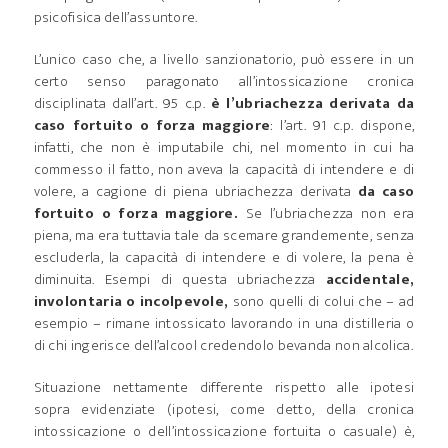
psicofisica dell’assuntore.
L’unico caso che, a livello sanzionatorio, può essere in un
certo senso paragonato all’intossicazione cronica
disciplinata dall’art. 95 c.p.
è l’ubriachezza derivata da
caso fortuito o forza maggiore
: l’art. 91 c.p. dispone,
infatti, che non è imputabile chi, nel momento in cui ha
commesso il fatto, non aveva la capacità di intendere e di
volere, a cagione di piena ubriachezza derivata
da caso
fortuito o forza maggiore.
Se l’ubriachezza non era
piena, ma era tuttavia tale da scemare grandemente, senza
escluderla, la capacità di intendere e di volere, la pena è
diminuita. Esempi di questa ubriachezza
accidentale,
involontaria o incolpevole,
sono quelli di colui che – ad
esempio – rimane intossicato lavorando in una distilleria o
di chi ingerisce dell’alcool credendolo bevanda non alcolica.
Situazione nettamente differente rispetto alle ipotesi
sopra evidenziate (ipotesi, come detto, della cronica
intossicazione o dell’intossicazione fortuita o casuale) è,