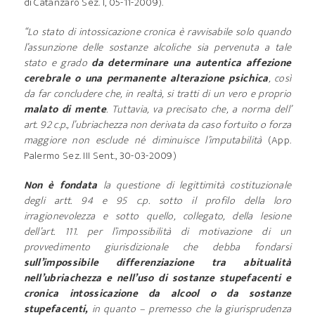
di Catanzaro Sez. I, 05-11-2009).
“Lo stato di intossicazione cronica è ravvisabile solo quando
l’assunzione delle sostanze alcoliche sia pervenuta a tale
stato e grado
da determinare una autentica affezione
cerebrale o una permanente alterazione psichica
, così
da far concludere che, in realtà, si tratti di un vero e proprio
malato di mente
. Tuttavia, va precisato che, a norma dell’
art. 92 c.p., l’ubriachezza non derivata da caso fortuito o forza
maggiore non esclude né diminuisce l’imputabilità
(App.
Palermo Sez. III Sent., 30-03-2009)
Non è fondata
la questione di legittimità costituzionale
degli artt. 94 e 95 c.p. sotto il profilo della loro
irragionevolezza e sotto quello, collegato, della lesione
dell’art. 111. per l’impossibilità di motivazione di un
provvedimento giurisdizionale che debba fondarsi
sull’impossibile differenziazione tra abitualità
nell’ubriachezza e nell’uso di sostanze stupefacenti e
cronica intossicazione da alcool o da sostanze
stupefacenti,
in quanto – premesso che la giurisprudenza