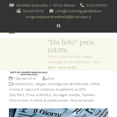
Skip
Via Della Guastalla, 1 - 20122 Milano
02.36567455
to
02.92853330
info@studiolegaledelalla.it
content
avvgiuseppemariadelalla@puntopec.it
Facebook
Open
Close
"Era fatto": pena
mobile
mobile
ridotta
menu
menu
Home
»
Criminalistica, indagini,
investigazioni del difensore.
»
"Era
fatto": pena ridotta
11 Gennaio 2014
admin
Criminalistica, indagini, investigazioni del difensore.
,
Difesa
in tema di spaccio di sostanze stupefacenti ex DPR
309/1990.
,
Prova scientifica.
,
Rassegna stampa.
,
Topnews.
Tutte le news in ordine di pubblicazione.
,
Varie ed opinioni.