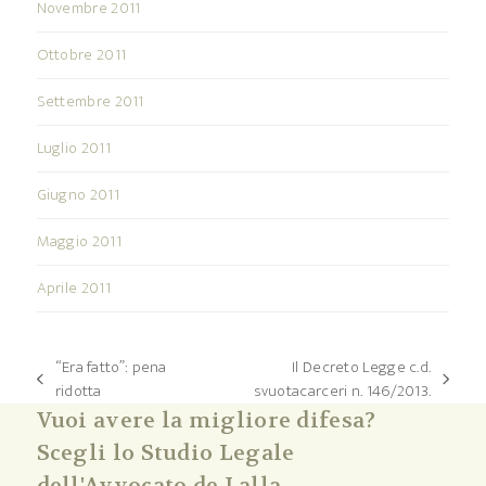
Novembre 2011
Ottobre 2011
Settembre 2011
Luglio 2011
Giugno 2011
Maggio 2011
Aprile 2011
“Era fatto”: pena
Il Decreto Legge c.d.
post
articolo
ridotta
svuotacarceri n. 146/2013.
precedente:
successivo:
Vuoi avere la migliore difesa?
Scegli lo Studio Legale
dell'Avvocato de Lalla.