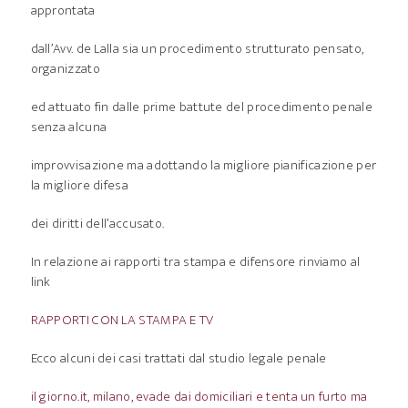
approntata
dall’Avv. de Lalla sia un procedimento strutturato pensato,
organizzato
ed attuato fin dalle prime battute del procedimento penale
senza alcuna
improvvisazione ma adottando la migliore pianificazione per
la migliore difesa
dei diritti dell’accusato.
In relazione ai rapporti tra stampa e difensore rinviamo al
link
RAPPORTI CON LA STAMPA E TV
Ecco alcuni dei casi trattati dal studio legale penale
il giorno.it, milano, evade dai domiciliari e tenta un furto ma