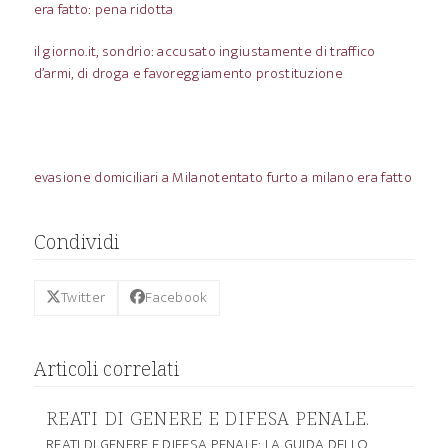
era fatto: pena ridotta
il giorno.it, sondrio: accusato ingiustamente di traffico
d’armi, di droga e favoreggiamento prostituzione
evasione domiciliari a Milano
tentato furto a milano era fatto
Condividi
Twitter
Facebook
Articoli correlati
REATI DI GENERE E DIFESA PENALE.
REATI DI GENERE E DIFESA PENALE: LA GUIDA DELLO