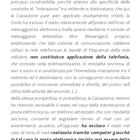
principio condivisibilie, perchè attento alla specificità delle
condotte di “interazione” tra mittente e destinatario, che qui
la Cassazione pare aver applicato esattamente, Infatti, la
Corte ha escluso il reato relativamente all’ipotesi dell’invio di
messaggistica elettronica (nella specie mediante il servizio di
messaggeria telematica Msn Messenger), proprio
evidenziando che tale sistema di comunicazione, sebbene
utilizzi la rete telefonicae le bande di frequenza della rete
cellulare,
non costituisce applicazione della telefonia,
che consiste nella teletrasmissione, in modalità sincrona, di
voci e suoni e si caratterizza per l’immediata interazione tra il
mittente ed il destinatario, con la conseguente incontrollata
possibilità di intrusione, immediata e diretta, del primo nell
sfera delle attività del secondo. (…).
Nella stessa prospettiva, in precedenza, la Cassazione, mentre
ha ritenuto ravvisabile il reato nel caso della trasmissione di
posta elettronica su un telefono attrezzato che, con modalità
sincrona, consente di segnalare l’arrivo di mail con un
avvertimento acustico, all’opposto
ha escluso
il reato nel
caso di invio di mail
realizzato tramite computer giacchè
in tal caso la posta elettronica inviata può essere letta