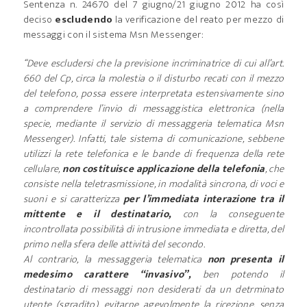
Sentenza n. 24670 del 7 giugno/21 giugno 2012 ha così
deciso
escludendo
la verificazione del reato per mezzo di
messaggi con il sistema Msn Messenger:
“Deve escludersi che la previsione incriminatrice di cui all’art.
660 del Cp, circa la molestia o il disturbo recati con il mezzo
del telefono, possa essere interpretata estensivamente sino
a comprendere l’invio di messaggistica elettronica (nella
specie, mediante il servizio di messaggeria telematica Msn
Messenger). Infatti, tale sistema di comunicazione, sebbene
utilizzi la rete telefonica e le bande di frequenza della rete
cellulare,
non costituisce applicazione della telefonia
, che
consiste nella teletrasmissione, in modalità sincrona, di voci e
suoni e si caratterizza
per l’immediata interazione tra il
mittente e il destinatario,
con la conseguente
incontrollata possibilità di intrusione immediata e diretta, del
primo nella sfera delle attività del secondo.
Al contrario, la messaggeria telematica
non presenta il
medesimo carattere “invasivo”,
ben potendo il
destinatario di messaggi non desiderati da un detrminato
utente (sgradito), evitarne agevolmente la ricezione, senza