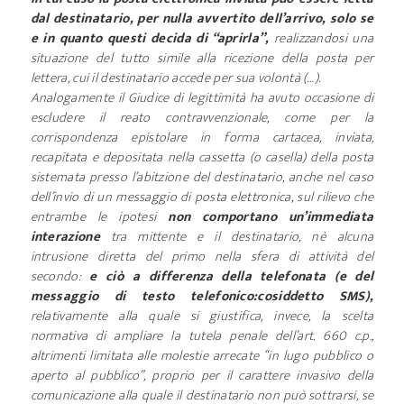
dal destinatario, per nulla avvertito dell’arrivo, solo se
e in quanto questi decida di “aprirla”,
realizzandosi una
situazione del tutto simile alla ricezione della posta per
lettera, cui il destinatario accede per sua volontà (…).
Analogamente il Giudice di legittimità ha avuto occasione di
escludere il reato contravvenzionale, come per la
corrispondenza epistolare in forma cartacea, inviata,
recapitata e depositata nella cassetta (o casella) della posta
sistemata presso l’abitzione del destinatario, anche nel caso
dell’invio di un messaggio di posta elettronica, sul rilievo che
entrambe le ipotesi
non comportano un’immediata
interazione
tra mittente e il destinatario, nè alcuna
intrusione diretta del primo nella sfera di attività del
secondo:
e ciò a differenza della telefonata (e del
messaggio di testo telefonico:cosiddetto SMS),
relativamente alla quale si giustifica, invece, la scelta
normativa di ampliare la tutela penale dell’art. 660 c.p.,
altrimenti limitata alle molestie arrecate “in lugo pubblico o
aperto al pubblico”, proprio per il carattere invasivo della
comunicazione alla quale il destinatario non può sottrarsi, se