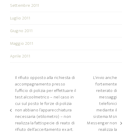
Settembre 2011
Luglio 2011
Giugno 2011
Maggio 2011
Aprile 2011
Il rifiuto opposto alla richiesta di
L'invio anche
accompagnamento presso
fortemente
l’ufficio di polizia per effettuare il
reiterato di
test alcoolmetrico – nel caso in
messaggi
cui sul posto le forze di polizia
telefonici
non abbiano l’apparecchiatura
mediante il
post
necessaria (etilometro) – non
sistema Msn
precedente:
realizza la fattispecie di reato di
Messenger non
articolo
rifiuto dell’accertamento ex art.
realizza la