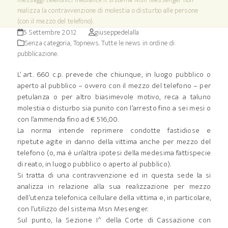
realizza la contravvenzione di molestia o disturbo alle persone
(con il mezzo del telefono).
5 Settembre 2012
giuseppedelalla
Senza categoria
,
Topnews. Tutte le news in ordine di
pubblicazione.
L’ art. 660 c.p. prevede che chiunque, in luogo pubblico o
aperto al pubblico – ovvero con il mezzo del telefono – per
petulanza o per altro biasimevole motivo, reca a taluno
molestia o disturbo sia punito con l’arresto fino a sei mesi o
con l’ammenda fino ad € 516,00.
La norma intende reprimere condotte fastidiose e
ripetute agite in danno della vittima anche per mezzo del
telefono (o, ma è un’altra ipotesi della medesima fattispecie
di reato, in luogo pubblico o aperto al pubblico).
Si tratta di una contravvenzione ed in questa sede la si
analizza in relazione alla sua realizzazione per mezzo
dell’utenza telefonica cellulare della vittima e, in particolare,
con l’utilizzo del sistema Msn Mesenger.
Sul punto, la Sezione I^ della Corte di Cassazione con