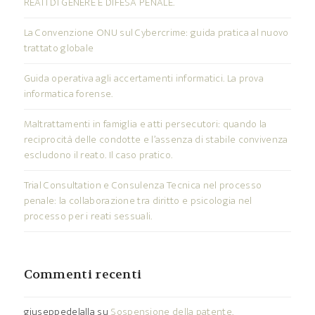
REATI DI GENERE E DIFESA PENALE.
La Convenzione ONU sul Cybercrime: guida pratica al nuovo
trattato globale
Guida operativa agli accertamenti informatici. La prova
informatica forense.
Maltrattamenti in famiglia e atti persecutori: quando la
reciprocità delle condotte e l’assenza di stabile convivenza
escludono il reato. Il caso pratico.
Trial Consultation e Consulenza Tecnica nel processo
penale: la collaborazione tra diritto e psicologia nel
processo per i reati sessuali.
Commenti recenti
giuseppedelalla
su
Sospensione della patente.