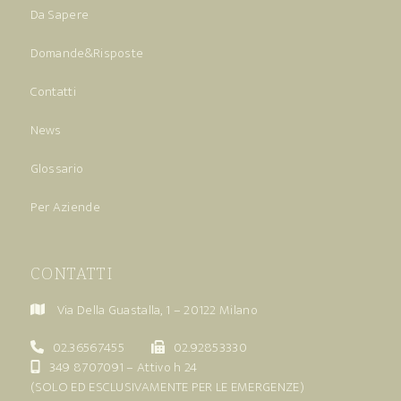
Da Sapere
Domande&Risposte
Contatti
News
Glossario
Per Aziende
CONTATTI
Via Della Guastalla, 1 – 20122 Milano
02.36567455
02.92853330
349 8707091
– Attivo h 24
(SOLO ED ESCLUSIVAMENTE PER LE EMERGENZE)