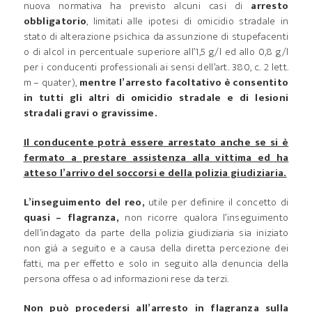
nuova normativa ha previsto alcuni casi di
arresto
obbligatorio
, limitati alle ipotesi di omicidio stradale in
stato di alterazione psichica da assunzione di stupefacenti
o di alcol in percentuale superiore all’1,5 g/l ed allo 0,8 g/l
per i conducenti professionali ai sensi dell’art. 380, c. 2 lett.
m – quater),
mentre l’arresto facoltativo è consentito
in tutti gli altri di omicidio stradale e di lesioni
stradali gravi o gravissime.
Il conducente potrà essere arrestato anche se si è
fermato a prestare assistenza alla vittima ed ha
atteso l’arrivo del soccorsi e della polizia giudiziaria.
L’inseguimento del reo,
utile per definire il concetto di
quasi – flagranza,
non ricorre qualora l’inseguimento
dell’indagato da parte della polizia giudiziaria sia iniziato
non già a seguito e a causa della diretta percezione dei
fatti, ma per effetto e solo in seguito alla denuncia della
persona offesa o ad informazioni rese da terzi.
Non può procedersi all’arresto in flagranza sulla