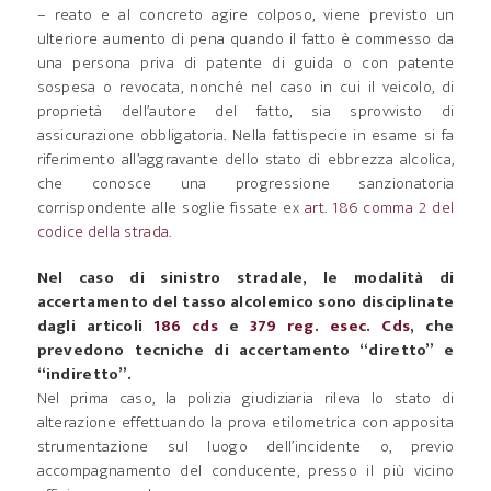
– reato e al concreto agire colposo, viene previsto un
ulteriore aumento di pena quando il fatto è commesso da
una persona priva di patente di guida o con patente
sospesa o revocata, nonché nel caso in cui il veicolo, di
proprietà dell’autore del fatto, sia sprovvisto di
assicurazione obbligatoria. Nella fattispecie in esame si fa
riferimento all’aggravante dello stato di ebbrezza alcolica,
che conosce una progressione sanzionatoria
corrispondente alle soglie fissate ex
art. 186 comma 2 del
codice della strada
.
Nel caso di sinistro stradale, le modalità di
accertamento del tasso alcolemico sono disciplinate
dagli articoli
186 cds
e
379 reg. esec. Cds
, che
prevedono tecniche di accertamento “diretto” e
“indiretto”.
Nel prima caso, la polizia giudiziaria rileva lo stato di
alterazione effettuando la prova etilometrica con apposita
strumentazione sul luogo dell’incidente o, previo
accompagnamento del conducente, presso il più vicino