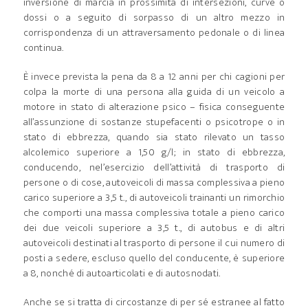
inversione di marcia in prossimità di intersezioni, curve o
dossi o a seguito di sorpasso di un altro mezzo in
corrispondenza di un attraversamento pedonale o di linea
continua.
È invece prevista la pena da 8 a 12 anni per chi cagioni per
colpa la morte di una persona alla guida di un veicolo a
motore in stato di alterazione psico – fisica conseguente
all’assunzione di sostanze stupefacenti o psicotrope o in
stato di ebbrezza, quando sia stato rilevato un tasso
alcolemico superiore a 1,50 g/l; in stato di ebbrezza,
conducendo, nel’esercizio dell’attività di trasporto di
persone o di cose, autoveicoli di massa complessiva a pieno
carico superiore a 3,5 t., di autoveicoli trainanti un rimorchio
che comporti una massa complessiva totale a pieno carico
dei due veicoli superiore a 3,5 t., di autobus e di altri
autoveicoli destinati al trasporto di persone il cui numero di
posti a sedere, escluso quello del conducente, è superiore
a 8, nonché di autoarticolati e di autosnodati.
Anche se si tratta di circostanze di per sé estranee al fatto