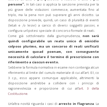
persone”.
In tali casi si applica la sanzione prevista per la
più grave delle violazioni commesse, aumentata fino al
triplo, ma la pena non può superare gli anni diciotto. La
disposizione prevede, quindi, un caso di pluralità di eventi
(letali e /o lesivi) a carico di diversi soggetti passivi, e
configura un’ipotesi speciale di concorso formale di reati.
Come già sottolineato dalla giurisprudenza,
non sarà
quindi configurabile un reato unico di omicidio
colposo plurimo, ma un concorso di reati unificati
unicamente quoad poenam, con conseguente
necessità di calcolare il termine di prescrizione con
riferimento a ciascun evento.
Sebbene la formula normativa in esame non contenga alcun
riferimento al limite del cumulo materiale di cui all’art. 81, co
3 c.p., esso appare comunque applicabile, altrimenti la
disposizione andrebbe a collidere con i principi di
ragionevolezza e proporzione di cui all’
art. 3 della
Costituzione
.
Un’altra novità riguarda i casi di
arresto in flagranza
. La