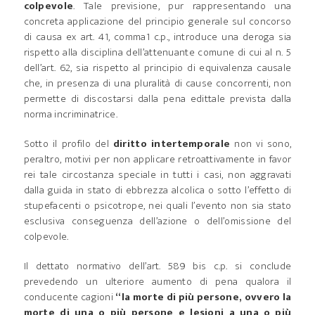
colpevole
. Tale previsione, pur rappresentando una
concreta applicazione del principio generale sul concorso
di causa ex art. 41, comma1 c.p., introduce una deroga sia
rispetto alla disciplina dell’attenuante comune di cui al n. 5
dell’art. 62, sia rispetto al principio di equivalenza causale
che, in presenza di una pluralità di cause concorrenti, non
permette di discostarsi dalla pena edittale prevista dalla
norma incriminatrice.
Sotto il profilo del
diritto intertemporale
non vi sono,
peraltro, motivi per non applicare retroattivamente in favor
rei tale circostanza speciale in tutti i casi, non aggravati
dalla guida in stato di ebbrezza alcolica o sotto l’effetto di
stupefacenti o psicotrope, nei quali l’evento non sia stato
esclusiva conseguenza dell’azione o dell’omissione del
colpevole.
Il dettato normativo dell’art. 589 bis c.p. si conclude
prevedendo un ulteriore aumento di pena qualora il
conducente cagioni
“la morte di più persone, ovvero la
morte di una o più persone e lesioni a una o più