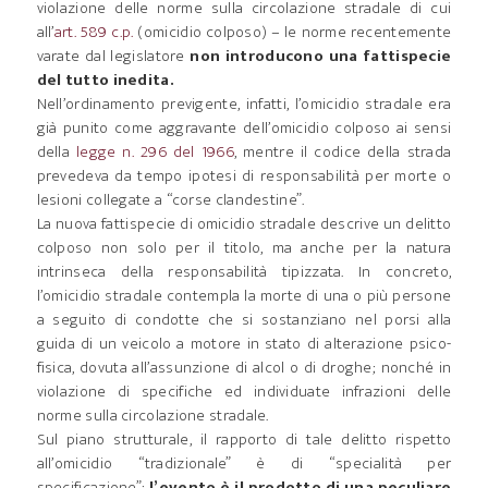
violazione delle norme sulla circolazione stradale di cui
all’
art. 589 c.p.
(omicidio colposo) – le norme recentemente
varate dal legislatore
non introducono una fattispecie
del tutto inedita.
Nell’ordinamento previgente, infatti, l’omicidio stradale era
già punito come aggravante dell’omicidio colposo ai sensi
della
legge n. 296 del 1966
, mentre il codice della strada
prevedeva da tempo ipotesi di responsabilità per morte o
lesioni collegate a “corse clandestine”.
La nuova fattispecie di omicidio stradale descrive un delitto
colposo non solo per il titolo, ma anche per la natura
intrinseca della responsabilità tipizzata. In concreto,
l’omicidio stradale contempla la morte di una o più persone
a seguito di condotte che si sostanziano nel porsi alla
guida di un veicolo a motore in stato di alterazione psico-
fisica, dovuta all’assunzione di alcol o di droghe; nonché in
violazione di specifiche ed individuate infrazioni delle
norme sulla circolazione stradale.
Sul piano strutturale, il rapporto di tale delitto rispetto
all’omicidio “tradizionale” è di “specialità per
specificazione”:
l’evento è il prodotto di una peculiare