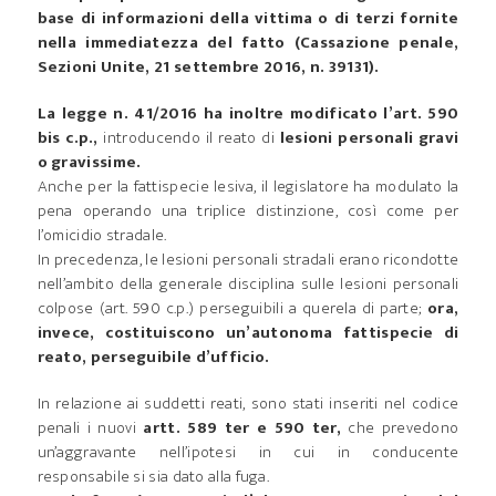
base di informazioni della vittima o di terzi fornite
nella immediatezza del fatto (Cassazione penale,
Sezioni Unite, 21 settembre 2016, n. 39131).
La legge n. 41/2016 ha inoltre modificato l’art. 590
bis c.p.,
introducendo il reato di
lesioni personali gravi
o gravissime.
Anche per la fattispecie lesiva, il legislatore ha modulato la
pena operando una triplice distinzione, così come per
l’omicidio stradale.
In precedenza, le lesioni personali stradali erano ricondotte
nell’ambito della generale disciplina sulle lesioni personali
colpose (art. 590 c.p.) perseguibili a querela di parte;
ora,
invece, costituiscono un’autonoma fattispecie di
reato, perseguibile d’ufficio.
In relazione ai suddetti reati, sono stati inseriti nel codice
penali i nuovi
artt. 589 ter e 590 ter,
che prevedono
un’aggravante nell’ipotesi in cui in conducente
responsabile si sia dato alla fuga.