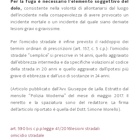
Per la fuga è necessario l’elemento soggettivo del
dolo,
consistente nella volontà di allontanarsi dal luogo
dell’incidente nella consapevolezza di avere provocato un
incidente mortale o un incidente dal quale siano derivate
lesioni gravi o gravissime.
Per l’omicidio stradale è infine previsto il raddoppio dei
termini ordinari di prescrizioni (art. 157, c. 5 c.p.): l’omicidio
stradale “semplice” si prescrive in 14 anni, quello aggravato
dall’ebbrezza intermedia e da specifiche violazioni al codice
della strada in 20 anni e quello aggravato dall’ipotesi più
grave di ebbrezza e dall’uso di sostanze in 24 anni.
(Articolo pubblicato dall’Avv. Giuseppe de Lalla. Estratto dal
mensile “Polizia Moderna” del mese di maggio 2017. Il
neretto e la spaziatura sono del redattore. La firma
dell’articolo riportato è quella del Dott. Simone Morello).
art. 590 bis c.p.p.
legge 41/2016
lesioni stradali
omicidio stradale