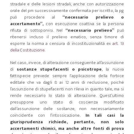
stradale e delle lesioni stradali, anche con autorizzazione
orale del pm successivamente confermata per iscritto, la pg
può procedere al
“necessario prelievo o
accertamento”,
con esecuzione coattiva se la persona
rifiuta di sottoporvisi. Nel
“necessario prelievo”
può
ritenersi incluso il prelievo ematico, senza timore di
esporre la norma a censura di incostituzionalità ex
art. 13
della Costituzione
.
Nel caso, invece, di alterazione conseguente all’assunzione
di
sostanze stupefacenti o psicotrope
, la nuova
fattispecie prevede sempre l’applicazione della forbice
edittale che va dagli 8 ai 12 anni di reclusione, poiché
l’assunzione di stupefacenti non rileva in quanto tale, ma si
rende necessario lo stato di alterazione. Quest’ultimo
presuppone uno stato di coscienza modificato
dall’assunzione delle sostanze, non necessariamente
coincidente con l’intossicazione.
In tali casi la
giurisprudenza richiede, pertanto, non solo
accertamenti chimici, ma anche altre fonti di prova