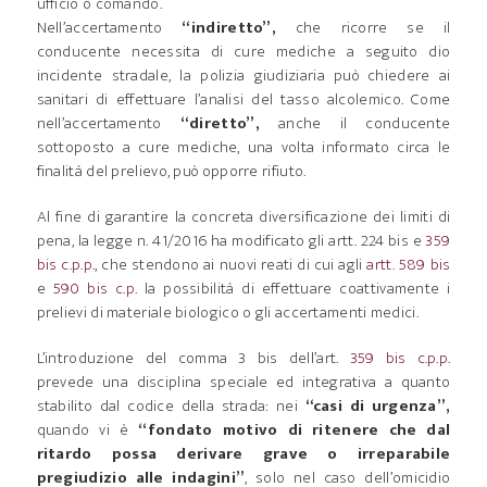
ufficio o comando.
Nell’accertamento
“indiretto”,
che ricorre se il
conducente necessita di cure mediche a seguito dio
incidente stradale, la polizia giudiziaria può chiedere ai
sanitari di effettuare l’analisi del tasso alcolemico. Come
nell’accertamento
“diretto”,
anche il conducente
sottoposto a cure mediche, una volta informato circa le
finalità del prelievo, può opporre rifiuto.
Al fine di garantire la concreta diversificazione dei limiti di
pena, la legge n. 41/2016 ha modificato gli artt. 224 bis e
359
bis c.p.p
., che stendono ai nuovi reati di cui agli
artt. 589 bis
e
590 bis c.p.
la possibilità di effettuare coattivamente i
prelievi di materiale biologico o gli accertamenti medici.
L’introduzione del comma 3 bis dell’art.
359 bis c.p.p.
prevede una disciplina speciale ed integrativa a quanto
stabilito dal codice della strada: nei
“casi di urgenza”,
quando vi è
“fondato motivo di ritenere che dal
ritardo possa derivare grave o irreparabile
pregiudizio alle indagini”
, solo nel caso dell’omicidio