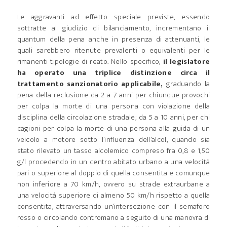
Le aggravanti ad effetto speciale previste, essendo
sottratte al giudizio di bilanciamento, incrementano il
quantum della pena anche in presenza di attenuanti, le
quali sarebbero ritenute prevalenti o equivalenti per le
rimanenti tipologie di reato. Nello specifico,
il legislatore
ha operato una triplice distinzione circa il
trattamento sanzionatorio applicabile,
graduando la
pena della reclusione da 2 a 7 anni per chiunque provochi
per colpa la morte di una persona con violazione della
disciplina della circolazione stradale; da 5 a 10 anni, per chi
cagioni per colpa la morte di una persona alla guida di un
veicolo a motore sotto l’influenza dell’alcol, quando sia
stato rilevato un tasso alcolemico compreso fra 0,8 e 1,50
g/l procedendo in un centro abitato urbano a una velocità
pari o superiore al doppio di quella consentita e comunque
non inferiore a 70 km/h, ovvero su strade extraurbane a
una velocità superiore di almeno 50 km/h rispetto a quella
consentita, attraversando un’intersezione con il semaforo
rosso o circolando contromano a seguito di una manovra di