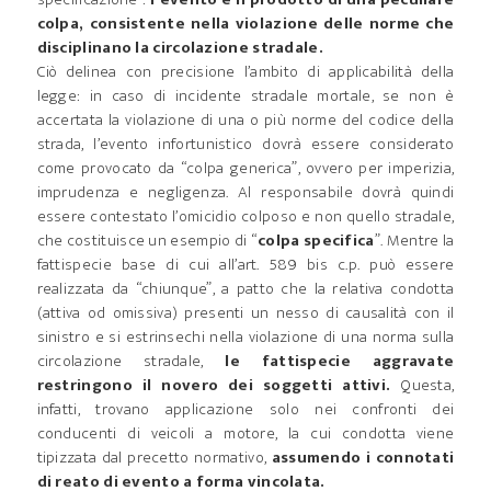
colpa, consistente nella violazione delle norme che
disciplinano la circolazione stradale.
Ciò delinea con precisione l’ambito di applicabilità della
legge: in caso di incidente stradale mortale, se non è
accertata la violazione di una o più norme del codice della
strada, l’evento infortunistico dovrà essere considerato
come provocato da “colpa generica”, ovvero per imperizia,
imprudenza e negligenza. Al responsabile dovrà quindi
essere contestato l’omicidio colposo e non quello stradale,
che costituisce un esempio di “
colpa specifica
”. Mentre la
fattispecie base di cui all’art. 589 bis c.p. può essere
realizzata da “chiunque”, a patto che la relativa condotta
(attiva od omissiva) presenti un nesso di causalità con il
sinistro e si estrinsechi nella violazione di una norma sulla
circolazione stradale,
le fattispecie aggravate
restringono il novero dei soggetti attivi.
Questa,
infatti, trovano applicazione solo nei confronti dei
conducenti di veicoli a motore, la cui condotta viene
tipizzata dal precetto normativo,
assumendo i connotati
di reato di evento a forma vincolata.