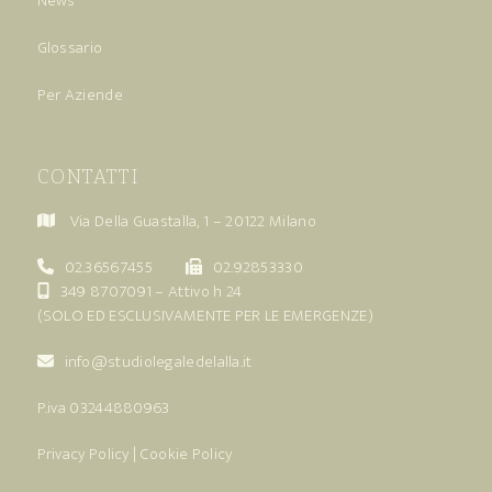
News
Glossario
Per Aziende
CONTATTI
Via Della Guastalla, 1 – 20122 Milano
02.36567455
02.92853330
349 8707091
– Attivo h 24
(SOLO ED ESCLUSIVAMENTE PER LE EMERGENZE)
info@studiolegaledelalla.it
P.iva 03244880963
Privacy Policy
|
Cookie Policy