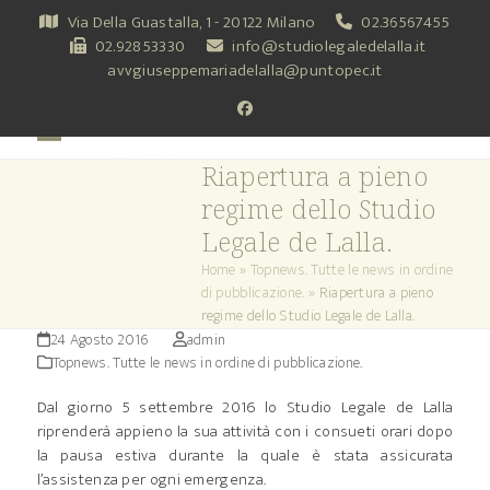
Skip
Via Della Guastalla, 1 - 20122 Milano
02.36567455
to
02.92853330
info@studiolegaledelalla.it
content
avvgiuseppemariadelalla@puntopec.it
Facebook
Open
Close
Riapertura a pieno
mobile
mobile
regime dello Studio
menu
menu
Legale de Lalla.
Home
»
Topnews. Tutte le news in ordine
di pubblicazione.
»
Riapertura a pieno
regime dello Studio Legale de Lalla.
24 Agosto 2016
admin
Topnews. Tutte le news in ordine di pubblicazione.
Dal giorno 5 settembre 2016 lo Studio Legale de Lalla
riprenderà appieno la sua attività con i consueti orari dopo
la pausa estiva durante la quale è stata assicurata
l’assistenza per ogni emergenza.