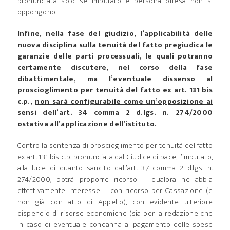
pronunciata solo se imputato e persona offesa non si
oppongono.
Infine, nella fase del giudizio, l’applicabilità delle
nuova disciplina sulla tenuità del fatto pregiudica le
garanzie delle parti processuali, le quali potranno
certamente discutere, nel corso della fase
dibattimentale, ma l’eventuale dissenso al
proscioglimento per tenuità del fatto ex art. 131 bis
c.p.,
non sarà configurabile come un’opposizione ai
sensi dell’art. 34 comma 2 d.lgs. n. 274/2000
ostativa all’applicazione dell’istituto.
Contro la sentenza di proscioglimento per tenuità del fatto
ex art. 131 bis c.p. pronunciata dal Giudice di pace, l’imputato,
alla luce di quanto sancito dall’art. 37 comma 2 d.lgs. n.
274/2000, potrà proporre ricorso – qualora ne abbia
effettivamente interesse – con ricorso per Cassazione (e
non già con atto di Appello), con evidente ulteriore
dispendio di risorse economiche (sia per la redazione che
in caso di eventuale condanna al pagamento delle spese