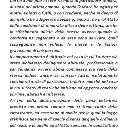
L’offesa non può essere ritenuta di particolare tenuità,
ai sensi del primo comma, quando l’autore ha agito per
motivi abietti o futili, o con crudeltà, anche in danno di
animali, o ha adoperato sevizie o, ancora, ha profittato
delle condizioni di minorata difesa della vittima, anche
in riferimento all’età della stessa ovvero quando la
condotta ha cagionato o da essa sono derivate, quali
conseguenze non volute, la morte o le lesioni
gravissime di una persona.
Il comportamento è abituale nel caso in cui l’autore sia
stato dichiarato delinquente abituale, professionale o
per tendenza ovvero abbia commesso più reati della
stessa indole, anche se ciascun fatto, isolatamente
considerato, sia di particolare tenuità, nonché nel caso
in cui si tratti di reati che abbiano ad oggetto condotte
plurime, abituali e reiterate.
Ai fini della determinazione della pena detentiva
prevista nel primo comma non si tiene conto delle
circostanze, ad eccezione di quelle per le quali la legge
stabilisce una pena di specie diversa da quella ordinaria
del reato e di quelle ad effetto speciale. In quest’ultimo