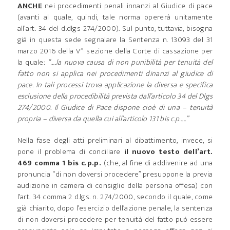
ANCHE
nei procedimenti penali innanzi al Giudice di pace
(avanti al quale, quindi, tale norma opererà unitamente
all’art. 34 del d.dlgs 274/2000). Sul punto, tuttavia, bisogna
già in questa sede segnalare la Sentenza n. 13093 del 31
marzo 2016 della V^ sezione della Corte di cassazione per
la quale:
“….la nuova causa di non punibilità per tenuità del
fatto non si applica nei procedimenti dinanzi al giudice di
pace. In tali processi trova applicazione la diversa e specifica
esclusione della procedibilità prevista dall’articolo 34 del Dlgs
274/2000. Il Giudice di Pace dispone cioè di una – tenuità
propria – diversa da quella cui all’articolo 131 bis c.p…..”
Nella fase degli atti preliminari al dibattimento, invece, si
pone il problema di conciliare
il nuovo testo dell’art.
469 comma 1 bis c.p.p.
(che, al fine di addivenire ad una
pronuncia “di non doversi procedere” presuppone la previa
audizione in camera di consiglio della persona offesa) con
l’art. 34 comma 2 d.lgs. n. 274/2000, secondo il quale, come
già chiarito, dopo l’esercizio dell’azione penale, la sentenza
di non doversi procedere per tenuità del fatto può essere