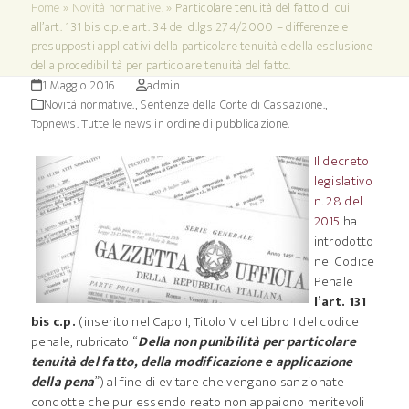
Home
»
Novità normative.
»
Particolare tenuità del fatto di cui
all’art. 131 bis c.p. e art. 34 del d.lgs 274/2000 – differenze e
presupposti applicativi della particolare tenuità e della esclusione
della procedibilità per particolare tenuità del fatto.
1 Maggio 2016
admin
Novità normative.
,
Sentenze della Corte di Cassazione.
,
Topnews. Tutte le news in ordine di pubblicazione.
Il decreto
legislativo
n. 28 del
2015
ha
introdotto
nel Codice
Penale
l’art. 131
bis c.p.
(inserito nel Capo I, Titolo V del Libro I del codice
penale, rubricato “
Della non punibilità per particolare
tenuità del fatto, della modificazione e applicazione
della pena
”) al fine di evitare che vengano sanzionate
condotte che pur essendo reato non appaiono meritevoli