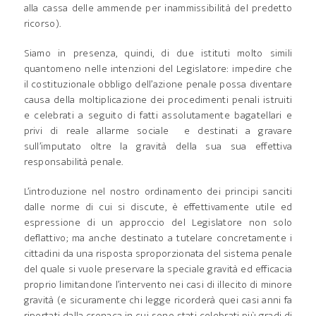
alla cassa delle ammende per inammissibilità del predetto
ricorso).
Siamo in presenza, quindi, di due istituti molto simili
quantomeno nelle intenzioni del Legislatore: impedire che
il costituzionale obbligo dell’azione penale possa diventare
causa della moltiplicazione dei procedimenti penali istruiti
e celebrati a seguito di fatti assolutamente bagatellari e
privi di reale allarme sociale e destinati a gravare
sull’imputato oltre la gravità della sua sua effettiva
responsabilità penale.
L’introduzione nel nostro ordinamento dei principi sanciti
dalle norme di cui si discute, è effettivamente utile ed
espressione di un approccio del Legislatore non solo
deflattivo; ma anche destinato a tutelare concretamente i
cittadini da una risposta sproporzionata del sistema penale
del quale si vuole preservare la speciale gravità ed efficacia
proprio limitandone l’intervento nei casi di illecito di minore
gravità (e sicuramente chi legge ricorderà quei casi anni fa
riportati dalla cronaca in cui sono stati celebrati più gradi di