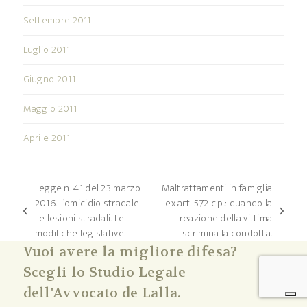
Settembre 2011
Luglio 2011
Giugno 2011
Maggio 2011
Aprile 2011
Legge n. 41 del 23 marzo
Maltrattamenti in famiglia
2016. L’omicidio stradale.
ex art. 572 c.p.: quando la
post
articolo
Le lesioni stradali. Le
reazione della vittima
precedente:
successivo:
modifiche legislative.
scrimina la condotta.
Vuoi avere la migliore difesa?
Scegli lo Studio Legale
dell'Avvocato de Lalla.