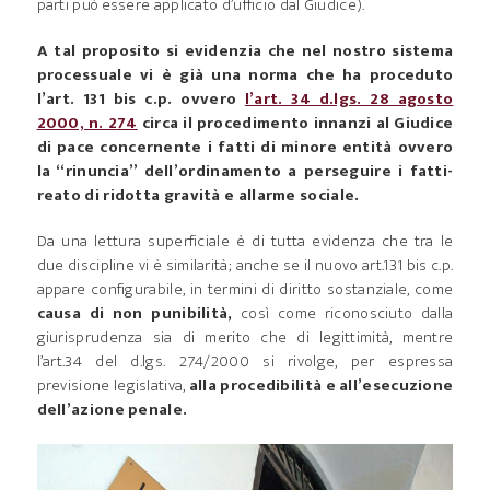
parti può essere applicato d’ufficio dal Giudice).
A tal proposito si evidenzia che nel nostro sistema
processuale vi è già una norma che ha proceduto
l’art. 131 bis c.p. ovvero
l’art. 34 d.lgs. 28 agosto
2000, n. 274
circa il procedimento innanzi al Giudice
di pace concernente i fatti di minore entità ovvero
la “rinuncia” dell’ordinamento a perseguire i fatti-
reato di ridotta gravità e allarme sociale.
Da una lettura superficiale è di tutta evidenza che tra le
due discipline vi è similarità; anche se il nuovo art.131 bis c.p.
appare configurabile, in termini di diritto sostanziale, come
causa di non punibilità,
così come riconosciuto dalla
giurisprudenza sia di merito che di legittimità, mentre
l’art.34 del d.lgs. 274/2000 si rivolge, per espressa
previsione legislativa,
alla procedibilità e all’esecuzione
dell’azione penale.