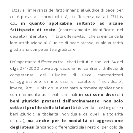
Tuttavia, l’irrilevanza del fatto innanzi al Giudice di pace, per
cui è prevista l’improcedibilità, si differenzia dall’art. 131 bis
c.p.,
in quanto applicabile soltanto ad alcune
fattispecie di reato
(espressamente identificate nel
decreto), ritenute di limitata offensività, il che si evince dalla
loro attribuzione al Giudice di pace stesso, quale autorità
giudiziaria competente a giudicare.
Un’importante differenza tra i citati istituti è che l’art. 34 del
d.lgs 274/2000 trova applicazione nei confronti di illeciti di
competenza del Giudice di Pace caratterizzati
dall’aggressione di interessi di carattere “individuale”,
invece, l’art. 131-bis c.p. è destinato a trovare applicazione
con riferimento ad illeciti criminali
in cui sono diversi i
beni giuridici protetti dall’ordinamento, non solo
sotto il profilo della titolarità
(dovendosi distinguere i
beni giuridici a titolarità individuale da quelli a titolarità
diffusa),
ma anche per le modalità di aggressione
degli stessi
(andando differenziati sia i reati di pericolo da