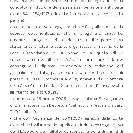
Sorveglianza concedeva all’istante per la regolarità della
condotta la riduzione della pena per liberazione anticipata
ex art. 54 L. 354/1975 (cfr. all.to 2 annotazioni sul certificato
penale);
• come potrà essere oggetto di verifica, alla luce della
copiosa documentazione che si allega alla presente,
durante il lungo periodo di detenzione il Y. partecipava
attivamente a tutte le attività organizzate all’interno della
Casa Circondariale di X prima e a quella di Z
successivamente (all.ti 3,4,5,6,7,8) in particolare, l’istante:
conseguiva il diploma, collaborava alla redazione del
giornalino d’istituto, partecipava a vari spettacoli teatrali
presso la Casa Circondariale di X, riceveva dal Direttore
della Casa Circondariale di X un encomio per l’attività svolta
all’interno della struttura;
• che in data 16 marzo 2006 il Magistrato di Sorveglianza
di Z ammetteva con Decreto il Y. al lavoro all’esterno ex art.
21 O.P. (all.to 9);
• Che con Ordinanza del 25.01.2007 emessa dalla Corte
d’Appello di Milano veniva applicato l’indulto ex Legge n. 241
del 31.7.2006 e per l’effetto condonata la pena di anni 2 di