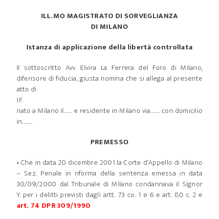
ILL.MO MAGISTRATO DI SORVEGLIANZA
DI MILANO
Istanza di applicazione della libertà controllata
Il sottoscritto Avv. Elvira La Ferrera del Foro di Milano,
difensore di fiducia, giusta nomina che si allega al presente
atto di
I.F.
nato a Milano il…… e residente in Milano via……. con domicilio
in……..
PREMESSO
• Che in data 20 dicembre 2001 la Corte d’Appello di Milano
– Sez. Penale in riforma della sentenza emessa in data
30/09/2000 dal Tribunale di Milano condannava il Signor
Y. per i delitti previsti dagli artt. 73 co. 1 e 6 e art. 80 c. 2 e
art. 74 DPR 309/1990