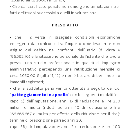
13.3.1997 all’1.8.2006 (all.to 10);
• Che dal certificato penale non emergono annotazioni per
fatti delittuosi successivi a quelli in valutazione;
PRESO ATTO
• che il Y. versa in disagiate condizioni economiche
emergenti dal confronto tra l’importo obiettivamente non
esiguo del debito nei confronti dell’Erario (di circa €
196.582,76) e la situazione personale dell’istante che lavora
presso uno studio professionale in qualità di impiegato
amministrativo percependo una retribuzione mensile di
circa 1.050,00 € (all.ti 11, 12) e non è titolare di beni mobili o
immobili registrati;
• che la suddetta pena veniva ottenuta a seguito del c.d.
“
patteggiamento in appello
” con le seguenti modalità:
capo 6) dell’imputazione: anni 15 di reclusione e lire 250
milioni di multa (ridotti ad anni 10 di reclusione e lire
166.666.667 di multa per effetto della riduzione per il rito):
termine di prescrizione pari ad anni 20;
capo 38) dell’imputazione: anni 2 di reclusione e lire 100