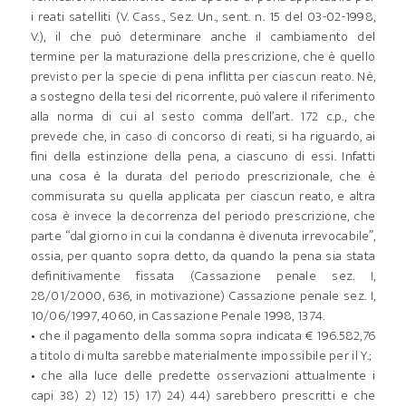
i reati satelliti (V. Cass., Sez. Un., sent. n. 15 del 03-02-1998,
V.), il che può determinare anche il cambiamento del
termine per la maturazione della prescrizione, che è quello
previsto per la specie di pena inflitta per ciascun reato. Nè,
a sostegno della tesi del ricorrente, può valere il riferimento
alla norma di cui al sesto comma dell’art. 172 c.p., che
prevede che, in caso di concorso di reati, si ha riguardo, ai
fini della estinzione della pena, a ciascuno di essi. Infatti
una cosa è la durata del periodo prescrizionale, che è
commisurata su quella applicata per ciascun reato, e altra
cosa è invece la decorrenza del periodo prescrizione, che
parte “dal giorno in cui la condanna è divenuta irrevocabile”,
ossia, per quanto sopra detto, da quando la pena sia stata
definitivamente fissata (Cassazione penale sez. I,
28/01/2000, 636, in motivazione) Cassazione penale sez. I,
10/06/1997, 4060, in Cassazione Penale 1998, 1374.
• che il pagamento della somma sopra indicata € 196.582,76
a titolo di multa sarebbe materialmente impossibile per il Y.;
• che alla luce delle predette osservazioni attualmente i
capi 38) 2) 12) 15) 17) 24) 44) sarebbero prescritti e che