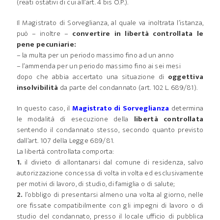
(reati ostativi di cui all’art. 4 bis O.P.).
Il Magistrato di Sorveglianza, al quale va inoltrata l’istanza,
può – inoltre –
convertire in libertà controllata le
pene pecuniarie:
– la multa per un periodo massimo fino ad un anno
– l’ammenda per un periodo massimo fino ai sei mesi
dopo che abbia accertato una situazione di
oggettiva
insolvibilità
da parte del condannato (art. 102 L. 689/81).
In questo caso, il
Magistrato di Sorveglianza
determina
le modalità di esecuzione della
libertà controllata
sentendo il condannato stesso, secondo quanto previsto
dall’art. 107 della Legge 689/81.
La libertà controllata comporta:
1.
il divieto di allontanarsi dal comune di residenza, salvo
autorizzazione concessa di volta in volta ed esclusivamente
per motivi di lavoro, di studio, di famiglia o di salute;
2.
l’obbligo di presentarsi almeno una volta al giorno, nelle
ore fissate compatibilmente con gli impegni di lavoro o di
studio del condannato, presso il locale ufficio di pubblica