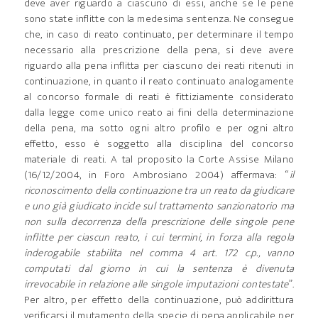
deve aver riguardo a ciascuno di essi, anche se le pene
sono state inflitte con la medesima sentenza. Ne consegue
che, in caso di reato continuato, per determinare il tempo
necessario alla prescrizione della pena, si deve avere
riguardo alla pena inflitta per ciascuno dei reati ritenuti in
continuazione, in quanto il reato continuato analogamente
al concorso formale di reati è fittiziamente considerato
dalla legge come unico reato ai fini della determinazione
della pena, ma sotto ogni altro profilo e per ogni altro
effetto, esso è soggetto alla disciplina del concorso
materiale di reati. A tal proposito la Corte Assise Milano
(16/12/2004, in Foro Ambrosiano 2004) affermava: “
il
riconoscimento della continuazione tra un reato da giudicare
e uno già giudicato incide sul trattamento sanzionatorio ma
non sulla decorrenza della prescrizione delle singole pene
inflitte per ciascun reato, i cui termini, in forza alla regola
inderogabile stabilita nel comma 4 art. 172 c.p., vanno
computati dal giorno in cui la sentenza è divenuta
irrevocabile in relazione alle singole imputazioni contestate
”.
Per altro, per effetto della continuazione, può addirittura
verificarsi il mutamento della specie di pena applicabile per