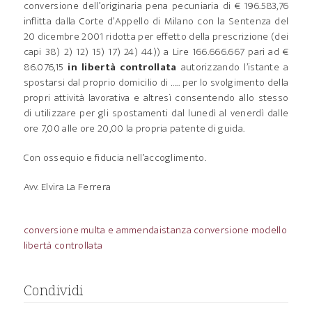
conversione dell’originaria pena pecuniaria di € 196.583,76
inflitta dalla Corte d’Appello di Milano con la Sentenza del
20 dicembre 2001 ridotta per effetto della prescrizione (dei
capi 38) 2) 12) 15) 17) 24) 44)) a Lire 166.666.667 pari ad €
86.076,15
in libertà controllata
autorizzando l’istante a
spostarsi dal proprio domicilio di ….. per lo svolgimento della
propri attività lavorativa e altresì consentendo allo stesso
di utilizzare per gli spostamenti dal lunedì al venerdì dalle
ore 7,00 alle ore 20,00 la propria patente di guida.
Con ossequio e fiducia nell’accoglimento.
Avv. Elvira La Ferrera
conversione multa e ammenda
istanza conversione modello
libertà controllata
Condividi