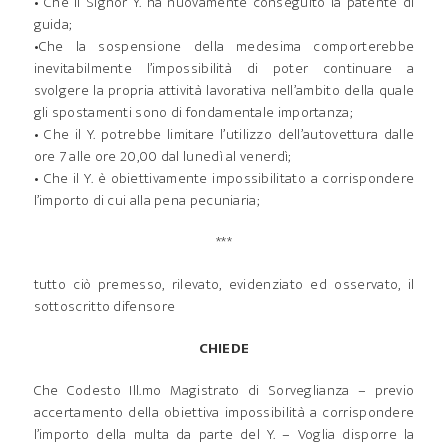
• Che il Signor Y. ha nuovamente conseguito la patente di
guida;
•Che la sospensione della medesima comporterebbe
inevitabilmente l’impossibilità di poter continuare a
svolgere la propria attività lavorativa nell’ambito della quale
gli spostamenti sono di fondamentale importanza;
• Che il Y. potrebbe limitare l’utilizzo dell’autovettura dalle
ore 7 alle ore 20,00 dal lunedì al venerdì;
• Che il Y. è obiettivamente impossibilitato a corrispondere
l’importo di cui alla pena pecuniaria;
***
tutto ciò premesso, rilevato, evidenziato ed osservato, il
sottoscritto difensore
CHIEDE
Che Codesto Ill.mo Magistrato di Sorveglianza – previo
accertamento della obiettiva impossibilità a corrispondere
l’importo della multa da parte del Y. – Voglia disporre la