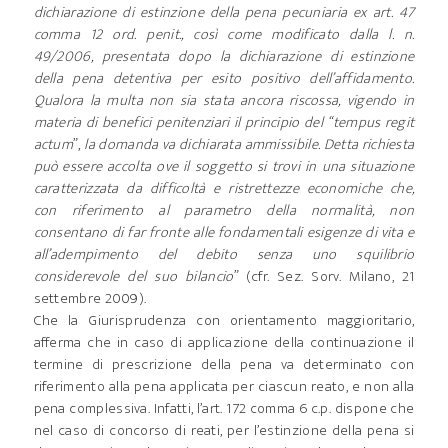
dichiarazione di estinzione della pena pecuniaria ex art. 47
comma 12 ord. penit., così come modificato dalla l. n.
49/2006, presentata dopo la dichiarazione di estinzione
della pena detentiva per esito positivo dell’affidamento.
Qualora la multa non sia stata ancora riscossa, vigendo in
materia di benefici penitenziari il principio del “tempus regit
actum
”,
la domanda va dichiarata ammissibile. Detta richiesta
può essere accolta ove il soggetto si trovi in una situazione
caratterizzata da difficoltà e ristrettezze economiche che,
con riferimento al parametro della normalità, non
consentano di far fronte alle fondamentali esigenze di vita e
all’adempimento del debito senza uno squilibrio
considerevole del suo bilancio
” (cfr. Sez. Sorv. Milano, 21
settembre 2009).
Che la Giurisprudenza con orientamento maggioritario,
afferma che in caso di applicazione della continuazione il
termine di prescrizione della pena va determinato con
riferimento alla pena applicata per ciascun reato, e non alla
pena complessiva. Infatti, l’art. 172 comma 6 c.p. dispone che
nel caso di concorso di reati, per l’estinzione della pena si