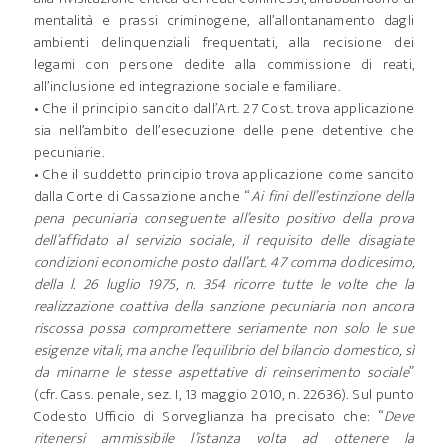
mentalità e prassi criminogene, all’allontanamento dagli
ambienti delinquenziali frequentati, alla recisione dei
legami con persone dedite alla commissione di reati,
all’inclusione ed integrazione sociale e familiare.
• Che il principio sancito dall’Art. 27 Cost. trova applicazione
sia nell’ambito dell’esecuzione delle pene detentive che
pecuniarie.
• Che il suddetto principio trova applicazione come sancito
dalla Corte di Cassazione anche “
Ai fini dell’estinzione della
pena pecuniaria conseguente all’esito positivo della prova
dell’affidato al servizio sociale, il requisito delle disagiate
condizioni economiche posto dall’art. 47 comma dodicesimo,
della l. 26 luglio 1975, n. 354 ricorre tutte le volte che la
realizzazione coattiva della sanzione pecuniaria non ancora
riscossa possa compromettere seriamente non solo le sue
esigenze vitali, ma anche l’equilibrio del bilancio domestico, sì
da minarne le stesse aspettative di reinserimento sociale
”
(cfr. Cass. penale, sez. I, 13 maggio 2010, n. 22636). Sul punto
Codesto Ufficio di Sorveglianza ha precisato che: “
Deve
ritenersi ammissibile l’istanza volta ad ottenere la