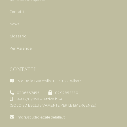
Contatti
News
Glossario
Per Aziende
CONTATTI
Via Della Guastalla, 1 – 20122 Milano
02.36567455
02.92853330
349 8707091
– Attivo h 24
(SOLO ED ESCLUSIVAMENTE PER LE EMERGENZE)
info@studiolegaledelalla.it