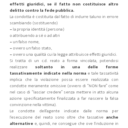
effetti giuridici, se il fatto non costituisce altro
delitto contro la fede pubblica.
La condotta è costituita dal fatto di indurre taluno in errore
scambiando (sostituendo)
–
la propria identità (persona)
o attribuendo a sé o ad altri
–
un falso nome,
–
ovvero un falso stato,
–
ovvero una qualità cui la legge attribuisce effetti giuridici.
Si tratta di un c.d. reato a forma vincolata, potendosi
realizzare
soltanto in una delle forme
tassativamente indicate nella norma
e tale tassatività
implica che la violazione possa essere realizzata con
condotte meramente omissive (ovvero di “NON fare” come
nel caso di “lasciar credere” senza mettere in atto alcuna
azione specificatamente finalizzata a far nascere la falsa
convinzione nella vittima).
Le condotte dell’agente indicate dalle norma per
l’esecuzione del reato sono oltre che tassative
anche
alternative
e, quindi, ne consegue che ove l’induzione in