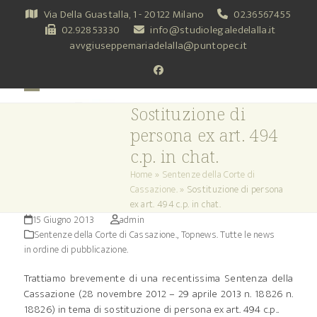
Skip
Via Della Guastalla, 1 - 20122 Milano
02.36567455
to
02.92853330
info@studiolegaledelalla.it
content
avvgiuseppemariadelalla@puntopec.it
Facebook
Open
Close
Sostituzione di
mobile
mobile
persona ex art. 494
menu
menu
c.p. in chat.
Home
»
Sentenze della Corte di
Cassazione.
»
Sostituzione di persona
ex art. 494 c.p. in chat.
15 Giugno 2013
admin
Sentenze della Corte di Cassazione.
,
Topnews. Tutte le news
in ordine di pubblicazione.
Trattiamo brevemente di una recentissima Sentenza della
Cassazione (28 novembre 2012 – 29 aprile 2013 n. 18826 n.
18826) in tema di sostituzione di persona ex art. 494 c.p..