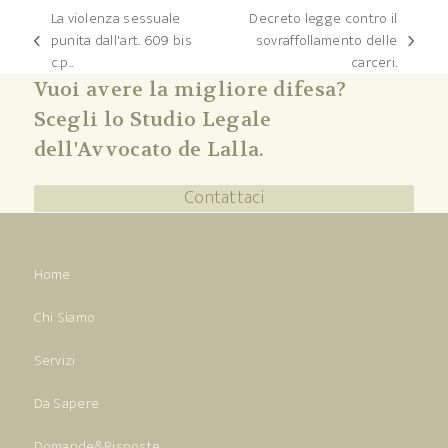
La violenza sessuale
Decreto legge contro il
punita dall'art. 609 bis
sovraffollamento delle
post
articolo
c.p..
carceri.
precedente:
successivo:
Vuoi avere la migliore difesa?
Scegli lo Studio Legale
dell'Avvocato de Lalla.
Contattaci
Home
Chi Siamo
Servizi
Da Sapere
Domande&Risposte