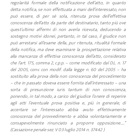
regolarità formale della notificazione dell’atto, in quanto
detta notifica, se non effettuata a mani dell’interessato, non
può essere, di per sé sola, ritenuta prova dell’effettiva
conoscenza dell’atto da parte del destinatario, tanto più ove
quest’ultimo affermi di non averla ricevuta, deducendo a
sostegno motivi idonei; pertanto, in tal caso, il giudice non
può arrestarsi all’esame della, pur ritenuta, ritualità formale
della notifica, ma deve esaminare la prospettazione relativa
alla mancanza di effettiva conoscenza dell’atto, considerato
che l’art. 175, comma 2, c.p.p. – come modificato dal D.L. n. 17
del 2005, conv. con modif. dalla legge n. 60 del 2005 – ha
sostituito alla prova della non conoscenza del procedimento
– che in passato doveva essere fornita dall’interessato – una
sorta di presunzione iuris tantum di non conoscenza,
ponendo, in tal modo, a carico del giudice l’onere di reperire
agli atti l’eventuale prova positiva e, più in generale, di
accertare se l’interessato abbia avuto effettivamente
conoscenza del provvedimento e abbia volontariamente e
consapevolmente rinunciato a proporre opposizione…..”
(Cassazione penale sez. V 03 luglio 2014 n. 37442 )