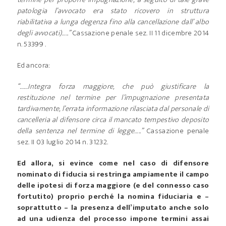
patologia l’avvocato era stato ricovero in struttura
riabilitativa a lunga degenza fino alla cancellazione dall’ albo
degli avvocati)…..”
Cassazione penale sez. II 11 dicembre 2014
n. 53399 .
Ed ancora:
“……Integra forza maggiore, che può giustificare la
restituzione nel termine per l’impugnazione presentata
tardivamente, l’errata informazione rilasciata dal personale di
cancelleria al difensore circa il mancato tempestivo deposito
della sentenza nel termine di legge…..”
Cassazione penale
sez. II 03 luglio 2014 n. 31232.
Ed allora, si evince come nel caso di difensore
nominato di fiducia si restringa ampiamente il campo
delle ipotesi di forza maggiore (e del connesso caso
fortutito) proprio perché la nomina fiduciaria e –
soprattutto – la presenza dell’imputato anche solo
ad una udienza del processo impone termini assai