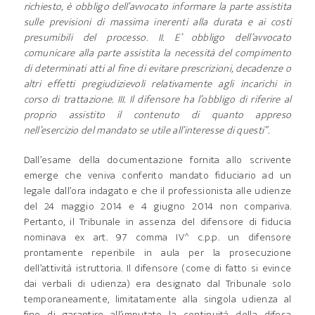
richiesto, è obbligo dell’avvocato informare la parte assistita
sulle previsioni di massima inerenti alla durata e ai costi
presumibili del processo.
II. E’ obbligo dell’avvocato
comunicare alla parte assistita la necessità del compimento
di determinati atti al fine di evitare prescrizioni, decadenze o
altri effetti pregiudizievoli relativamente agli incarichi in
corso di trattazione.
III. Il difensore ha l’obbligo di riferire al
proprio assistito il contenuto di quanto appreso
nell’esercizio del mandato se utile all’interesse di questi”.
Dall’esame della documentazione fornita allo scrivente
emerge che veniva conferito mandato fiduciario ad un
legale dall’ora indagato e che il professionista alle udienze
del 24 maggio 2014 e 4 giugno 2014 non compariva.
Pertanto, il Tribunale in assenza del difensore di fiducia
nominava ex art. 97 comma IV^ c.p.p. un difensore
prontamente reperibile in aula per la prosecuzione
dell’attività istruttoria. Il difensore (come di fatto si evince
dai verbali di udienza) era designato dal Tribunale solo
temporaneamente, limitatamente alla singola udienza al
fine di garantire all’imputato la continuità della difesa