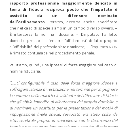
rapporto professionale maggiormente delicato in
tema di fiducia reciproca posto che l’imputato è
assistito da un difensore nominato
dall’ordinamento
. Peraltro, occorre anche specificare
che nel caso di specie siamo in un campo diverso ovvero: –
È intercorsa la nomina fiduciaria; – L’imputato ha letto
domicilio presso il difensore “affidandosi” di fatto proprio
all’affidabilità del professionista nominato; – L’imputato NON
è rimasto contumace nel procedimento penale.
Valutiamo, quindi, una ipotesi di forza maggiore nel caso di
nomina fiduciaria:
“…….E’ configurabile il caso della forza maggiore idonea a
suffragare istanza di restituzione nel termine per impugnare
la sentenza nella malattia invalidante del difensore di fiducia
che gli abbia impedito di allontanarsi dal proprio domicilio e
di nominare un sostituto per la presentazione dei motivi di
impugnazione (nella specie, l’avvocato era stato colto da
ictus cerebrale proprio in coincidenza con la decorrenza del
termine per proporre impugnazione; a seguito di tale grave