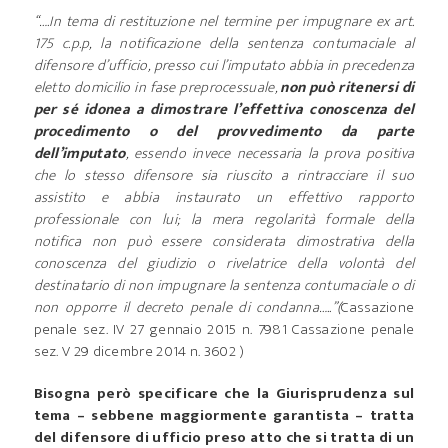
“….In tema di restituzione nel termine per impugnare ex art.
175 c.p.p, la notificazione della sentenza contumaciale al
difensore d’ufficio, presso cui l’imputato abbia in precedenza
eletto domicilio in fase preprocessuale,
non può ritenersi di
per sé idonea a dimostrare l’effettiva conoscenza del
procedimento o del provvedimento da parte
dell’imputato
, essendo invece necessaria la prova positiva
che lo stesso difensore sia riuscito a rintracciare il suo
assistito e abbia instaurato un effettivo rapporto
professionale con lui; la mera regolarità formale della
notifica non può essere considerata dimostrativa della
conoscenza del giudizio o rivelatrice della volontà del
destinatario di non impugnare la sentenza contumaciale o di
non opporre il decreto penale di condanna…..”(
Cassazione
penale sez. IV 27 gennaio 2015 n. 7981 Cassazione penale
sez. V 29 dicembre 2014 n. 3602 )
Bisogna però specificare che la Giurisprudenza sul
tema – sebbene maggiormente garantista – tratta
del difensore di ufficio preso atto che si tratta di un