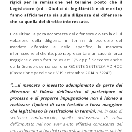
rigidi per la remissione nel termine posto che il
Legislatore (ed i Giudici di legittimità e di merito)
fanno affidamento sia sulla diligenza del difensore
che su quella del diretto interessato.
E da ultimo: la poca accortezza del difensore ovvero la di lui
violazione della diligenza in termini di esercizio del
mandato difensivo e, nello specifico, la mancata
informazione al cliente, può rappresentare un caso di forza
maggiore o caso fortuito ex art. 175 c.p.p.? Soccorre anche
qui la Giurisprudenza con una RECENTE SENTENZA AD HOC
(Cassazione penale sez. V 19 settembre 2014 n. 52242):
“…..Il mancato o inesatto adempimento da parte del
difensore di fiducia dell’incarico di partecipare al
processo e di proporre impugnazione non è idoneo a
realizzare l’ipotesi di caso fortuito o forza maggiore
che legittimano la restituzione in termini,
né, in caso di
sentenza contumaciale, quella dell’assenza di colpa
dell’imputato nel non aver avuto effettiva conoscenza del
provvedimento ai fini della tempestiva impugnazione, poiché