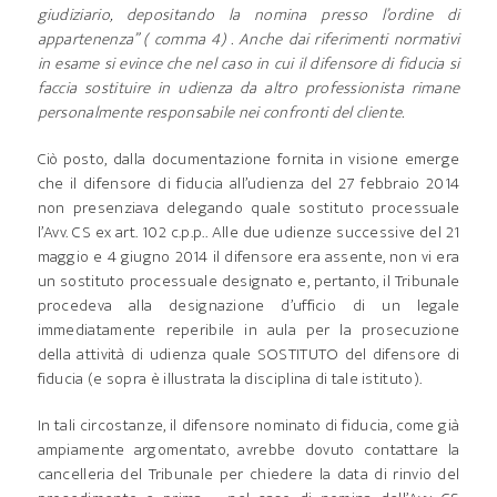
giudiziario, depositando la nomina presso l’ordine di
appartenenza” ( comma 4) .
Anche dai riferimenti normativi
in esame si evince che nel caso in cui il difensore di fiducia si
faccia sostituire in udienza da altro professionista rimane
personalmente responsabile nei confronti del cliente.
Ciò posto, dalla documentazione fornita in visione emerge
che il difensore di fiducia all’udienza del 27 febbraio 2014
non presenziava delegando quale sostituto processuale
l’Avv. CS ex art. 102 c.p.p.. Alle due udienze successive del 21
maggio e 4 giugno 2014 il difensore era assente, non vi era
un sostituto processuale designato e, pertanto, il Tribunale
procedeva alla designazione d’ufficio di un legale
immediatamente reperibile in aula per la prosecuzione
della attività di udienza quale SOSTITUTO del difensore di
fiducia (e sopra è illustrata la disciplina di tale istituto).
In tali circostanze, il difensore nominato di fiducia, come già
ampiamente argomentato, avrebbe dovuto contattare la
cancelleria del Tribunale per chiedere la data di rinvio del