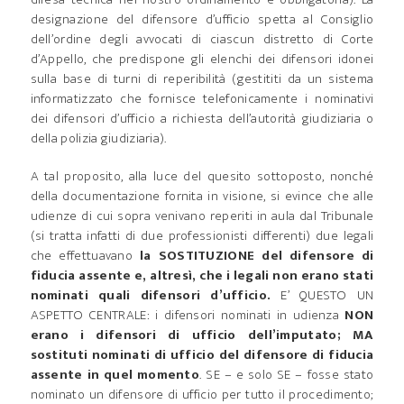
designazione del difensore d’ufficio spetta al Consiglio
dell’ordine degli avvocati di ciascun distretto di Corte
d’Appello, che predispone gli elenchi dei difensori idonei
sulla base di turni di reperibilità (gestititi da un sistema
informatizzato che fornisce telefonicamente i nominativi
dei difensori d’ufficio a richiesta dell’autorità giudiziaria o
della polizia giudiziaria).
A tal proposito, alla luce del quesito sottoposto, nonché
della documentazione fornita in visione, si evince che alle
udienze di cui sopra venivano reperiti in aula dal Tribunale
(si tratta infatti di due professionisti differenti) due legali
che effettuavano
la SOSTITUZIONE del difensore di
fiducia assente e, altresì, che i legali non erano stati
nominati quali difensori d’ufficio.
E’ QUESTO UN
ASPETTO CENTRALE: i difensori nominati in udienza
NON
erano i difensori di ufficio dell’imputato; MA
sostituti nominati di ufficio del difensore di fiducia
assente in quel momento
. SE – e solo SE – fosse stato
nominato un difensore di ufficio per tutto il procedimento;