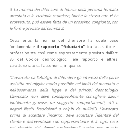
3. La nomina del difensore di fiducia della persona fermata,
arrestata o in custodia cautelare, finché la stessa non vi ha
provveduto, può essere fatta da un prossimo congiunto, con
le forme previste dal comma 2.
Ovviamente, la nomina del difensore ha quale base
fondamentale
il rapporto “fiduciario”
tra l’assistito e il
professionista così come espressamente previsto dall’art.
35 del Codice deontologico. Tale rapporto è altresì
caratterizzato dall’autonomia, in quanto:
“L’avvocato ha l’obbligo di difendere gli interessi della parte
assistita nel miglior modo possibile nei limiti del mandato e
nell’osservanza della legge e dei principi deontologici.
L’avvocato non deve consapevolmente consigliare azioni
inutilmente gravose, né suggerire comportamenti, atti o
negozi illeciti, fraudolenti o colpiti da nullità”.
I. L’avvocato,
prima di accettare l’incarico, deve accertare l’identità del
cliente e dell’eventuale suo rappresentante.
II. In ogni caso,
nel rispetto dei doveri professionali anche per quanto