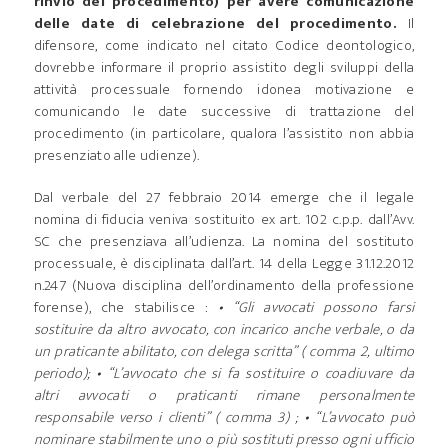
rinvio del procedimento) per avere comunicazione
delle date di celebrazione del procedimento.
Il
difensore, come indicato nel citato Codice deontologico,
dovrebbe informare il proprio assistito degli sviluppi della
attività processuale fornendo idonea motivazione e
comunicando le date successive di trattazione del
procedimento (in particolare, qualora l’assistito non abbia
presenziato alle udienze).
Dal verbale del 27 febbraio 2014 emerge che il legale
nomina di fiducia veniva sostituito ex art. 102 c.p.p. dall’Avv.
SC che presenziava all’udienza. La nomina del sostituto
processuale, è disciplinata dall’art. 14 della Legge 31.12.2012
n.247 (Nuova disciplina dell’ordinamento della professione
forense), che stabilisce :
• “Gli avvocati possono farsi
sostituire da altro avvocato, con incarico anche verbale, o da
un praticante abilitato, con delega scritta” ( comma 2, ultimo
periodo);
• “L’avvocato che si fa sostituire o coadiuvare da
altri avvocati o praticanti rimane personalmente
responsabile verso i clienti” ( comma 3) ;
• “L’avvocato può
nominare stabilmente uno o più sostituti presso ogni ufficio