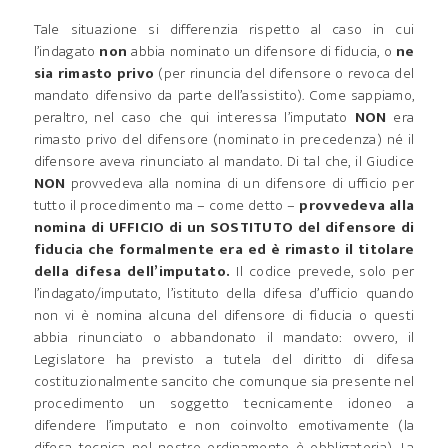
Tale situazione si differenzia rispetto al caso in cui
l’indagato
non
abbia nominato un difensore di fiducia, o
ne
sia rimasto privo
(per rinuncia del difensore o revoca del
mandato difensivo da parte dell’assistito). Come sappiamo,
peraltro, nel caso che qui interessa l’imputato
NON
era
rimasto privo del difensore (nominato in precedenza) né il
difensore aveva rinunciato al mandato. Di tal che, il Giudice
NON
provvedeva alla nomina di un difensore di ufficio per
tutto il procedimento ma – come detto –
provvedeva alla
nomina di UFFICIO di un SOSTITUTO del difensore di
fiducia che formalmente era ed è rimasto il titolare
della difesa dell’imputato.
Il codice prevede, solo per
l’indagato/imputato, l’istituto della difesa d’ufficio quando
non vi è nomina alcuna del difensore di fiducia o questi
abbia rinunciato o abbandonato il mandato: ovvero, il
Legislatore ha previsto a tutela del diritto di difesa
costituzionalmente sancito che comunque sia presente nel
procedimento un soggetto tecnicamente idoneo a
difendere l’imputato e non coinvolto emotivamente (la
difesa tecnica nel nostro ordinamento è obbligatoria). La