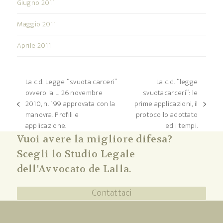
Giugno 2011
Maggio 2011
Aprile 2011
La c.d. Legge “svuota carceri”
La c.d. “legge
ovvero la L. 26 novembre
svuotacarceri”: le
2010, n. 199 approvata con la
prime applicazioni, il
post
articolo
manovra. Profili e
protocollo adottato
precedente:
successivo:
applicazione.
ed i tempi.
Vuoi avere la migliore difesa?
Scegli lo Studio Legale
dell'Avvocato de Lalla.
Contattaci