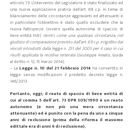
articolo 73. L’intervento del Legislatore è stato finalizzato ad
una nuova applicazione pratica dell’art. 69 c.p. in tema di
bilanciamento delle circostanze aggravanti ed attenuanti e
in particolare l’obbiettivo è stato quello escludere che la
nuova fattispecie (ovvero quella autonoma di spaccio di
lieve entità Ndr)
rientri, come una qualsiasi circostanza, nel
giudizio di comparazione previsto dall’art. 69 c.p. irrigidito dai
vincoli introdotti dalla legge n. 251 del 2005 per il caso in cui
risulti applicata la recidiva reiterata
(Giuseppe Amato, Guida
al diritto n. 12, 15 marzo 2014).
– La
Legge n. 10 del 21 febbraio 2014
ha convertito in
legge senza modificazioni il predetto decreto legge n.
146/2013.
Pertanto, oggi, il reato di spaccio di lieve entità di
cui al comma 5 dell’art. 73 DPR 309/1990 è un reato
autonomo (e non più una mera circostanza
attenuante) ed è punito con la pena da uno a cinque
anni di reclusione (prima della riforma il massimo
edittale era di anni 6 di reclusione).