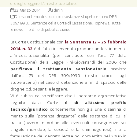
di droghe leggere. L’arresto facoltativo.
22 Marzo 2014
admin
Difesa in tema di spaccio di sostanze stupefacenti ex DPR
309/1990.
,
Sentenze della Corte di Cassazione.
,
Topnews. Tutte
le news in ordine di pubblicazione.
La Corte Costituzionale con
la Sentenza 12 – 25 febbraio
2014 n. 32
è di fatto intervenuta pronunciandosi in merito
all’incostituzionalità (per contrasto con l’art. 77 della
Costituzione) della Legge Fini-Giovanardi del 2006 che
parificava il trattamento sanzionatorio
previsto
dall’art. 73 del DPR 309/1990 (testo unico sugli
stupefacenti) nel caso di detenzione a fini di spaccio delle
droghe c.d. pesanti e leggere.
Vi è subito da specificare che il percorso argomentativo
seguito dalla Corte
è di altissimo profilo
tecnico/giuridico
concernente non già una disamina di
merito sulla “potenza drogante” delle sostanze di cui si
tratta (ovvero in ordine alle eventuali conseguenze sul
singolo individuo, la società e la criminogenesi); ma la
formulazione del decreto legge poi convertito nel 2006 in