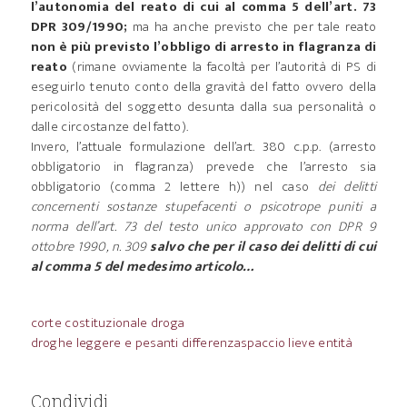
l’autonomia del reato di cui al comma 5 dell’art. 73
DPR 309/1990;
ma ha anche previsto che per tale reato
non è più previsto l’obbligo di arresto in flagranza di
reato
(rimane ovviamente la facoltà per l’autorità di PS di
eseguirlo tenuto conto della gravità del fatto ovvero della
pericolosità del soggetto desunta dalla sua personalità o
dalle circostanze del fatto).
Invero, l’attuale formulazione dell’art. 380 c.p.p. (arresto
obbligatorio in flagranza) prevede che l’arresto sia
obbligatorio (comma 2 lettere h)) nel caso
dei delitti
concernenti sostanze stupefacenti o psicotrope puniti a
norma dell’art. 73 del testo unico approvato con DPR 9
ottobre 1990, n. 309
salvo che per il caso dei delitti di cui
al comma 5 del medesimo articolo…
corte costituzionale droga
droghe leggere e pesanti differenza
spaccio lieve entità
Condividi