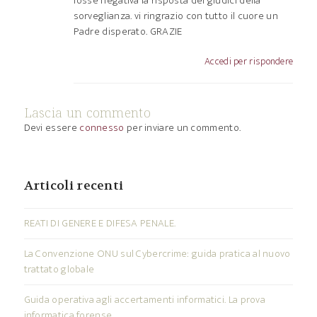
fosse negativa la risposta dei giudici della
sorveglianza. vi ringrazio con tutto il cuore un
Padre disperato. GRAZIE
Accedi per rispondere
Lascia un commento
Devi essere
connesso
per inviare un commento.
Articoli recenti
REATI DI GENERE E DIFESA PENALE.
La Convenzione ONU sul Cybercrime: guida pratica al nuovo
trattato globale
Guida operativa agli accertamenti informatici. La prova
informatica forense.