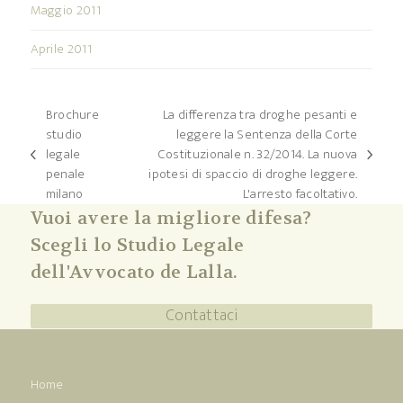
Maggio 2011
Aprile 2011
Brochure
La differenza tra droghe pesanti e
studio
leggere la Sentenza della Corte
legale
Costituzionale n. 32/2014. La nuova
post
articolo
penale
ipotesi di spaccio di droghe leggere.
precedente:
successivo:
milano
L'arresto facoltativo.
Vuoi avere la migliore difesa?
Scegli lo Studio Legale
dell'Avvocato de Lalla.
Contattaci
Home