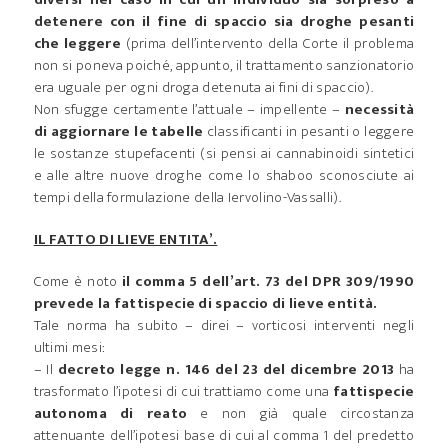
detenere con il fine di spaccio sia droghe pesanti
che leggere
(prima dell’intervento della Corte il problema
non si poneva poiché, appunto, il trattamento sanzionatorio
era uguale per ogni droga detenuta ai fini di spaccio).
Non sfugge certamente l’attuale – impellente –
necessità
di aggiornare le tabelle
classificanti in pesanti o leggere
le sostanze stupefacenti (si pensi ai cannabinoidi sintetici
e alle altre nuove droghe come lo shaboo sconosciute ai
tempi della formulazione della Iervolino-Vassalli).
IL FATTO DI LIEVE ENTITA’.
Come è noto
il comma 5 dell’art. 73 del DPR 309/1990
prevede la fattispecie di spaccio di lieve entità.
Tale norma ha subito – direi – vorticosi interventi negli
ultimi mesi:
– Il
decreto legge n. 146 del 23 del dicembre 2013
ha
trasformato l’ipotesi di cui trattiamo come una
fattispecie
autonoma di reato
e non già quale circostanza
attenuante dell’ipotesi base di cui al comma 1 del predetto