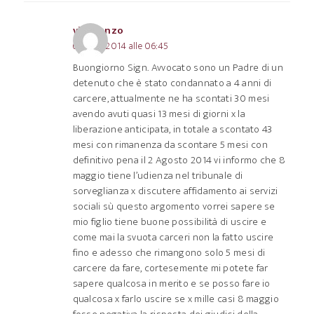
vincdenzo
6 Aprile 2014 alle 06:45
Buongiorno Sign. Avvocato sono un Padre di un
detenuto che è stato condannato a 4 anni di
carcere, attualmente ne ha scontati 30 mesi
avendo avuti quasi 13 mesi di giorni x la
liberazione anticipata, in totale a scontato 43
mesi con rimanenza da scontare 5 mesi con
definitivo pena il 2 Agosto 2014 vi informo che 8
maggio tiene l’udienza nel tribunale di
sorveglianza x discutere affidamento ai servizi
sociali sù questo argomento vorrei sapere se
mio figlio tiene buone possibilità di uscire e
come mai la svuota carceri non la fatto uscire
fino e adesso che rimangono solo 5 mesi di
carcere da fare, cortesemente mi potete far
sapere qualcosa in merito e se posso fare io
qualcosa x farlo uscire se x mille casi 8 maggio