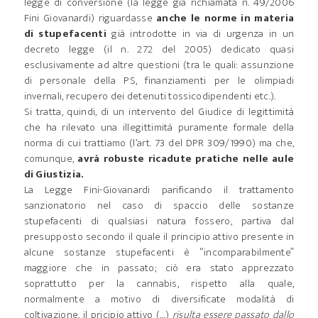
legge di conversione (la legge già richiamata n. 49/2006
Fini Giovanardi) riguardasse
anche le norme in materia
di stupefacenti
già introdotte in via di urgenza in un
decreto legge (il n. 272 del 2005) dedicato quasi
esclusivamente ad altre questioni (tra le quali: assunzione
di personale della PS, finanziamenti per le olimpiadi
invernali, recupero dei detenuti tossicodipendenti etc.).
Si tratta, quindi, di un intervento del Giudice di legittimità
che ha rilevato una illegittimità puramente formale della
norma di cui trattiamo (l’art. 73 del DPR 309/1990) ma che,
comunque,
avrà robuste ricadute pratiche nelle aule
di Giustizia.
La Legge Fini-Giovanardi parificando il trattamento
sanzionatorio nel caso di spaccio delle sostanze
stupefacenti di qualsiasi natura fossero, partiva dal
presupposto secondo il quale il principio attivo presente in
alcune sostanze stupefacenti è “incomparabilmente”
maggiore che in passato; ciò era stato apprezzato
soprattutto per la cannabis, rispetto alla quale,
normalmente a motivo di diversificate modalità di
coltivazione, il pricipio attivo (…)
risulta essere passato dallo