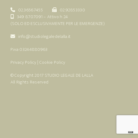
02.36567455
02.92853330
349 8707091
– Attivo h 24
(SOLO ED ESCLUSIVAMENTE PER LE EMERGENZE)
info@studiolegaledelalla.it
P.iva 03244880963
Privacy Policy
|
Cookie Policy
© Copyright 2017
STUDIO LEGALE DE LALLA
All Rights Reserved