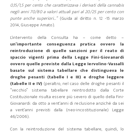
0,15/1,5 per cento che caratterizzava i derivati della cannabis
negli anni 70/80 a valori attuali pari al 20/25 per cento con
punte anche superiori…”
(Guida al diritto n. 12 -15 marzo
2014, Giuseppe Amato).
L’intervento della Consulta ha – come detto –
un’importante conseguenza pratica ovvero la
reintroduzione di quelle sanzioni per il reato di
spaccio vigenti prima della Legge Fini-Giovanardi
ovvero quelle previste dalla Legge Iervolino-Vassalli
basate sul sistema tabellare che distingueva le
droghe pesanti (tabelle I e III) e droghe leggere
(tabelle II e IV)
(peraltro, nel caso delle droghe pesanti il
“vecchio” sistema tabellare reintrodotto dalla Corte
Costituzionale risulta essere più severo di quello della Fini-
Giovanardi: da otto a vent’anni di reclusione anziché da sei
a vent’anni previsti dalla (neo-incostituzionale) Legge
46/2006).
Con la reintroduzione del sistema tabellare, quindi, lo