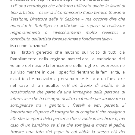
<<
E’ una tecnologia che abbiamo utilizzato anche in lavori di
tipo artistico – osserva il Commissario Capo tecnico Giovanni
Tessitore, Direttore della IV Sezione – ma occorre dire che
nonostante l’intelligenza artificiale sia capace di realizzare
ringiovanimenti o invecchiamenti molto realistici, il
contributo dell’artista forense rimane fondamentale
>>.
Ma come funziona?
Tra i fattori genetici che mutano sul volto di tutti c’è
l’ampliamento della regione mascellare, la variazione del
volume del naso e la formazione delle rughe di espressione
sul viso mentre in quelli specifici rientrano la familiarità, le
malattie che ha avuto la persona o se è stato un fumatore
nel caso di un adulto: <<
E’ un lavoro di analisi e di
ricostruzione che parte da una immagine della persona di
interesse e che ha bisogno di altro materiale per analizzare la
somiglianza tra i genitori, i fratelli e altri parenti. E’
importante disporre di fotografie di congiunti che risalgono
alla stessa epoca della persona che si vuole invecchiare o, nel
caso di un bambino, se si sa che somigliava molto al padre,
trovare una foto del papà in cui abbia la stessa età del