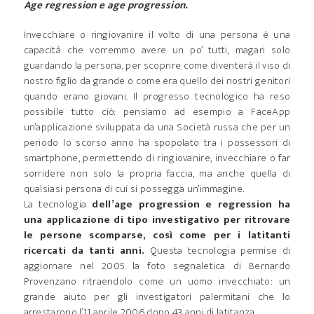
Age regression e age progression.
Invecchiare o ringiovanire il volto di una persona è una
capacità che vorremmo avere un po’ tutti, magari solo
guardando la persona, per scoprire come diventerà il viso di
nostro figlio da grande o come era quello dei nostri genitori
quando erano giovani. Il progresso tecnologico ha reso
possibile tutto ciò: pensiamo ad esempio a FaceApp
un’applicazione sviluppata da una Società russa che per un
periodo lo scorso anno ha spopolato tra i possessori di
smartphone, permettendo di ringiovanire, invecchiare o far
sorridere non solo la propria faccia, ma anche quella di
qualsiasi persona di cui si possegga un’immagine.
La tecnologia
dell’age progression e regression ha
una applicazione di tipo investigativo per ritrovare
le persone scomparse, così come per i latitanti
ricercati da tanti anni.
Questa tecnologia permise di
aggiornare nel 2005 la foto segnaletica di Bernardo
Provenzano ritraendolo come un uomo invecchiato: un
grande aiuto per gli investigatori palermitani che lo
arrestarono l’11 aprile 2006 dopo 43 anni di latitanza.