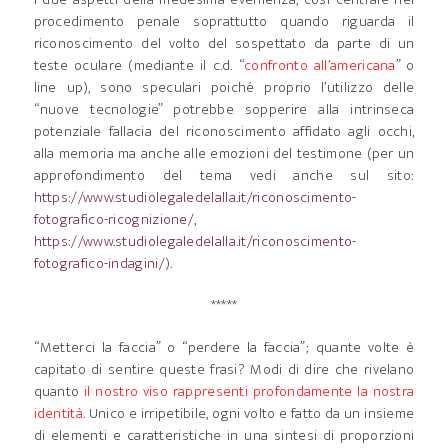
procedimento penale soprattutto quando riguarda il
riconoscimento del volto del sospettato da parte di un
teste oculare (mediante il c.d. “
confronto all’americana
” o
line up), sono speculari poiché proprio l’utilizzo delle
“nuove tecnologie” potrebbe sopperire alla intrinseca
potenziale fallacia del riconoscimento affidato agli occhi,
alla memoria ma anche alle emozioni del testimone (per un
approfondimento del tema vedi anche sul sito:
https://www.studiolegaledelalla.it/riconoscimento-
fotografico-ricognizione/
,
https://www.studiolegaledelalla.it/riconoscimento-
fotografico-indagini/
).
*****
“Metterci la faccia” o “perdere la faccia”; quante volte è
capitato di sentire queste frasi? Modi di dire che rivelano
quanto
il nostro viso rappresenti profondamente la nostra
identità
. Unico e irripetibile, ogni volto e fatto da un insieme
di elementi e caratteristiche in una sintesi di proporzioni