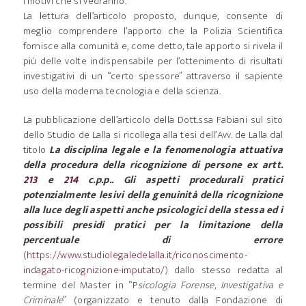
i motivi che si vedranno.
La lettura dell’articolo proposto, dunque, consente di
meglio comprendere l’apporto che la Polizia Scientifica
fornisce alla comunità e, come detto, tale apporto si rivela il
più delle volte indispensabile per l’ottenimento di risultati
investigativi di un “certo spessore” attraverso il sapiente
uso della moderna tecnologia e della scienza.
La pubblicazione dell’articolo della Dott.ssa Fabiani sul sito
dello Studio de Lalla si ricollega alla tesi dell’Avv. de Lalla dal
titolo
La disciplina legale e la fenomenologia attuativa
della procedura della ricognizione di persone ex artt.
213
e
214
c.p.p.. Gli aspetti procedurali pratici
potenzialmente lesivi della genuinità della ricognizione
alla luce degli aspetti anche psicologici della stessa ed i
possibili presidi pratici per la limitazione della
percentuale di errore
(
https://www.studiolegaledelalla.it/riconoscimento-
indagato-ricognizione-imputato/
) dallo stesso redatta al
termine del Master in “P
sicologia Forense, Investigativa e
Criminale
” (organizzato e tenuto dalla Fondazione di