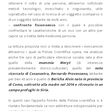
ottenere il volto di una persona, attraverso sofisticati
metodi tecnologici, invecchiato o ringiovanito, utile
soprattutto nel caso di ricerca di un soggetto scomparso o
di un soggetto latitante da molti anni;
–
confronto fisionomico
con il quale è possibile
confrontare le caratteristiche di un viso con un altro per
capire se si tratta della medesima persona.
La lettura proposta non si limita a descrivere i meccanismi
attraverso i quali la Polizia Scientifica opera, ma analizza
anche tre casi di particolare interesse sociale, vale a dire
quello della
mummia Meryt
(di interesse
prevalentemente storico-culturale), quello del
noto
ricercato di Cosanostra, Bernardo Provenzano,
latitante
per ben 43 anni e quello di
Bericha Alvin nato in provincia
di Como, sottratto alla madre nel 2014 e ritrovato in un
campo profughi in Siria.
In questi casi l’apporto fornito dalla Polizia scientifica si è
rivelato fondamentale se non addirittura indispensabile per