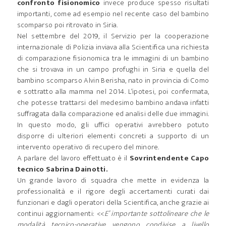
confronto fisionomico
invece produce spesso risultati
importanti, come ad esempio nel recente caso del bambino
scomparso poi ritrovato in Siria.
Nel settembre del 2019, il Servizio per la cooperazione
internazionale di Polizia inviava alla Scientifica una richiesta
di comparazione fisionomica tra le immagini di un bambino
che si trovava in un campo profughi in Siria e quella del
bambino scomparso Alvin Berisha, nato in provincia di Como
e sottratto alla mamma nel 2014. L’ipotesi, poi confermata,
che potesse trattarsi del medesimo bambino andava infatti
suffragata dalla comparazione ed analisi delle due immagini.
In questo modo, gli uffici operativi avrebbero potuto
disporre di ulteriori elementi concreti a supporto di un
intervento operativo di recupero del minore.
A parlare del lavoro effettuato è il
Sovrintendente Capo
tecnico Sabrina Dainotti.
Un grande lavoro di squadra che mette in evidenza la
professionalità e il rigore degli accertamenti curati dai
funzionari e dagli operatori della Scientifica, anche grazie ai
continui aggiornamenti: <<
E’ importante sottolineare che le
modalità tecnico-operative vengono condivise a livello